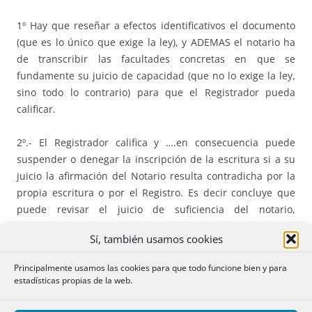
1º Hay que reseñar a efectos identificativos el documento
(que es lo único que exige la ley), y ADEMAS el notario ha
de transcribir las facultades concretas en que se
fundamente su juicio de capacidad (que no lo exige la ley,
sino todo lo contrario) para que el Registrador pueda
calificar.
2º.- El Registrador califica y ….en consecuencia puede
suspender o denegar la inscripción de la escritura si a su
juicio la afirmación del Notario resulta contradicha por la
propia escritura o por el Registro. Es decir concluye que
puede revisar el juicio de suficiencia del notario,
contradiciéndose con lo dicho anteriormente.
Sí, también usamos cookies
En definitiva el Registrador continúa, como antes de la
Principalmente usamos las cookies para que todo funcione bien y para
reforma, revisando el juicio del Notario, aunque éste haga
estadísticas propias de la web.
fe, tenga validez erga omnes, se haga bajo su
responsabilidad… y tenga todas las bendiciones legales