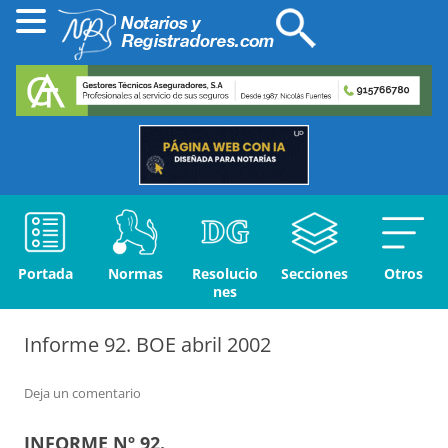
Portada
Normas
Resolucio
Secciones
Otros
nes
Informe 92. BOE abril 2002
Deja un comentario
INFORME Nº 92.