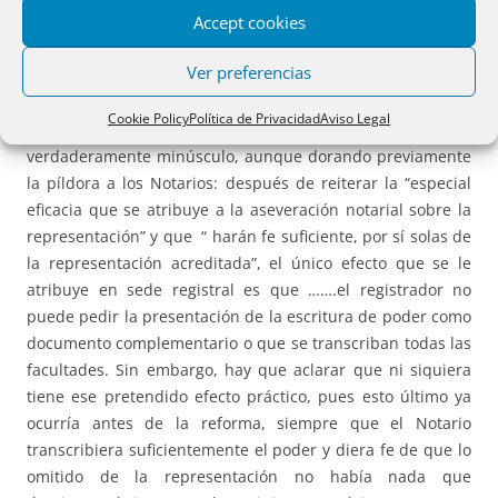
Accept cookies
tras la reforma.
Ver preferencias
3.- Como lo anterior supone dejar reducida a nada la
eficacia de la reforma, la DGRN, consciente de ello,
Cookie Policy
Política de Privacidad
Aviso Legal
encuentra un valor o efecto práctico a la reforma
verdaderamente minúsculo, aunque dorando previamente
la píldora a los Notarios: después de reiterar la “especial
eficacia que se atribuye a la aseveración notarial sobre la
representación” y que “ harán fe suficiente, por sí solas de
la representación acreditada”, el único efecto que se le
atribuye en sede registral es que …….el registrador no
puede pedir la presentación de la escritura de poder como
documento complementario o que se transcriban todas las
facultades. Sin embargo, hay que aclarar que ni siquiera
tiene ese pretendido efecto práctico, pues esto último ya
ocurría antes de la reforma, siempre que el Notario
transcribiera suficientemente el poder y diera fe de que lo
omitido de la representación no había nada que