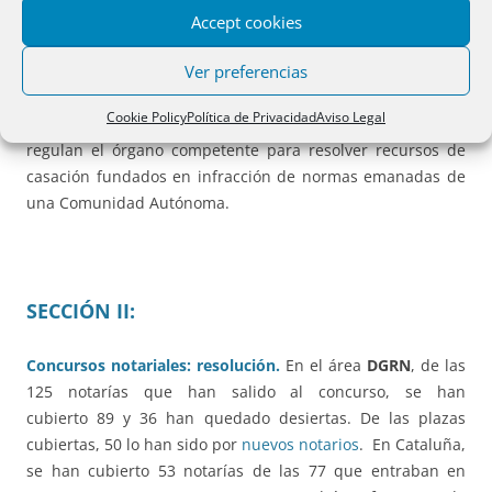
Navarra, Extremadura (TR Tributos cedidos), Illes Balears y
Accept cookies
Comunitat Valenciana.
Ver preferencias
Tribunal Constitucional.
Se cuestiona la
Cookie Policy
Política de Privacidad
Aviso Legal
constitucionalidad de dos párrafos del art. 86.3 LJCA que
regulan el órgano competente para resolver recursos de
casación fundados en infracción de normas emanadas de
una Comunidad Autónoma.
SECCIÓN II:
Concursos notariales: resolución.
En el área
DGRN
, de las
125 notarías que han salido al concurso, se han
cubierto 89 y 36 han quedado desiertas. De las plazas
cubiertas, 50 lo han sido por
nuevos notarios
. En Cataluña,
se han cubierto 53 notarías de las 77 que entraban en