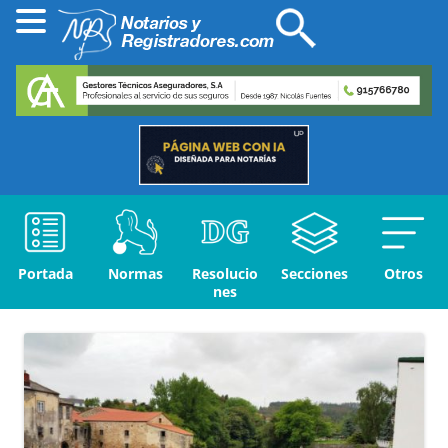
Portada
Normas
Resolucio
Secciones
Otros
nes