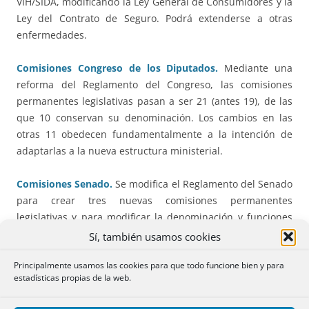
VIH/SIDA, modificando la Ley General de Consumidores y la
Ley del Contrato de Seguro. Podrá extenderse a otras
enfermedades.
Comisiones Congreso de los Diputados.
Mediante una
reforma del Reglamento del Congreso, las comisiones
permanentes legislativas pasan a ser 21 (antes 19), de las
que 10 conservan su denominación. Los cambios en las
otras 11 obedecen fundamentalmente a la intención de
adaptarlas a la nueva estructura ministerial.
Comisiones Senado.
Se modifica el Reglamento del Senado
para crear tres nuevas comisiones permanentes
legislativas y para modificar la denominación y funciones
de otras para adaptarlas a la reciente reforma en la
Sí, también usamos cookies
estructura ministerial.
Principalmente usamos las cookies para que todo funcione bien y para
estadísticas propias de la web.
Disposiciones Autonómicas.
Se incluyen las
publicadas en el BOE de junio que corresponden a