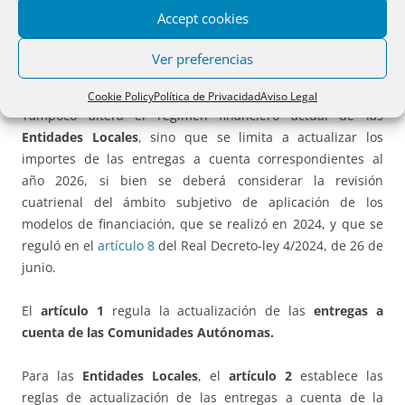
Accept cookies
Este Real Decreto ley surge de esta necesidad de urgencia,
pero
no altera el régimen financiero actual de las
Ver preferencias
Comunidades Autónomas
, y se basa en la aplicación de
los
artículos 12 a 20
de la Ley 22/2009, de 18 de diciembre.
Cookie Policy
Política de Privacidad
Aviso Legal
Tampoco altera el régimen financiero actual de las
Entidades Locales
, sino que se limita a actualizar los
importes de las entregas a cuenta correspondientes al
año 2026, si bien se deberá considerar la revisión
cuatrienal del ámbito subjetivo de aplicación de los
modelos de financiación, que se realizó en 2024, y que se
reguló en el
artículo 8
del Real Decreto-ley 4/2024, de 26 de
junio.
El
artículo 1
regula la actualización de las
entregas a
cuenta de las Comunidades Autónomas.
Para las
Entidades Locales
, el
artículo 2
establece las
reglas de actualización de las entregas a cuenta de la