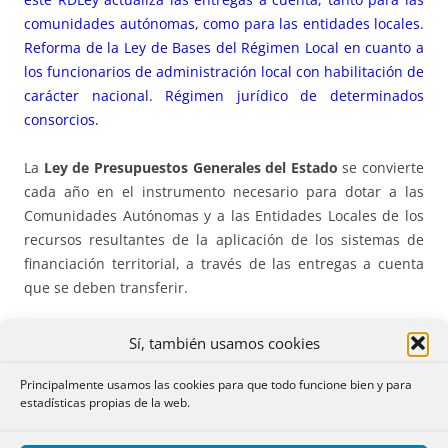
comunidades autónomas, como para las entidades locales.
Reforma de la Ley de Bases del Régimen Local en cuanto a
los funcionarios de administración local con habilitación de
carácter nacional. Régimen jurídico de determinados
consorcios.
La
Ley de Presupuestos Generales del Estado
se convierte
cada año en el instrumento necesario para dotar a las
Comunidades Autónomas y a las Entidades Locales de los
recursos resultantes de la aplicación de los sistemas de
financiación territorial, a través de las entregas a cuenta
que se deben transferir.
Ante la actual situación de
prórroga presupuestaria
, las
Sí, también usamos cookies
entregas a cuenta deben actualizarse porque, de no
hacerlo, se generarían distorsiones relevantes sobre las
Principalmente usamos las cookies para que todo funcione bien y para
estadísticas propias de la web.
finanzas de las citadas administraciones territoriales y del
propio Estado.