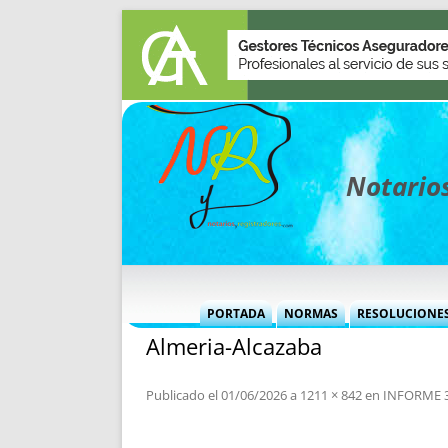
Notarios
PORTADA
NORMAS
RESOLUCIONE
Almeria-Alcazaba
MÁS USADAS (CUADRO)
INFORMES 
INFORMES MENSUALES
VOCES P
Publicado el
01/06/2026
a
1211 × 842
en
INFORME 3
MÁS DESTACADAS
VOCES M
TITULARES DESDE 2002
TITULARES