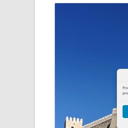
ENRIQUECIDAS
TITULARES 
NO DESESPERES
CAT
A MANO
SUCESIONES 
FUTURAS NORMAS
GEORREFE
ALQUILE
TRI
LH Y C
¿SABIA
FRANCI
BÚSQUED
Pri
pro