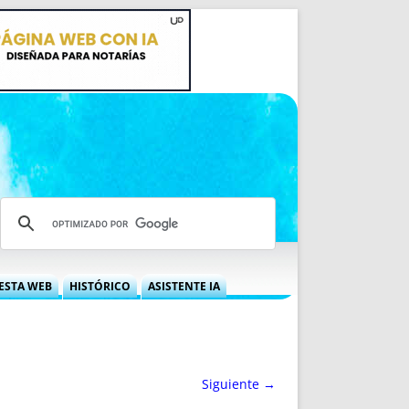
ESTA WEB
HISTÓRICO
ASISTENTE IA
A DGRN
QUÉ OFRECEMOS
 NIF
IDEARIO WEB
 LABORAL
QUIÉNES SOMOS
Siguiente →
ÁBILES
HISTORIA