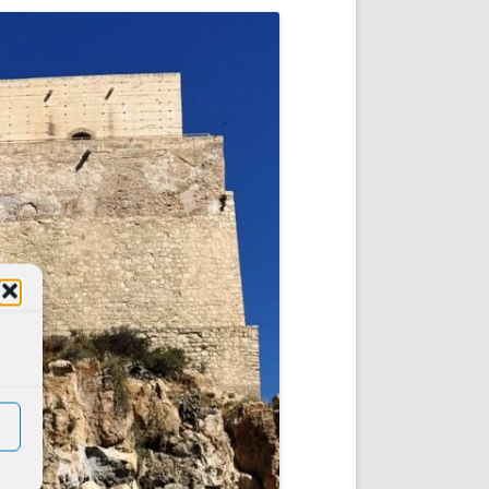
DE INICIO
PREMIO NYR
VORITOS
CONVENCIONES ANUALES
A IRPF
NUEVA ETAPA
AS
POLÍTICA DE PRIVACIDAD
IJUELAS
AVISO LEGAL
POTECA
REPORTAR INCIDENCIA
PERES
LOGOTIPO
CES
ENTREVISTAS
SONRISA
ENVÍA CORREO
CANALES DE VÍDEO