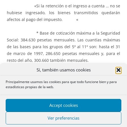
«Si la retención o el ingreso a cuenta … no se
hubiese ingresado, los bienes transmitidos quedarán
afectos al pago del impuesto. «
* Base de cotización máxima a la Seguridad
Social: 384.630 pesetas mensuales. Las cuantías máximas
de las bases para los grupos del 5º al 11º son: hasta el 31
de marzo de 1997, 286.650 pesetas mensuales y, para el
resto del año, 300.660 también mensuales.
Sí, también usamos cookies
* Tipos de cotización al Régimen General:
28,3% ( 23,6% + 4,7%).
Principalmente usamos las cookies para que todo funcione bien y para
estadísticas propias de la web.
* Tipos de cotización para desempleo: 7,8% (
6,2% + 1,6%).
Accept cookies
* Para el Fondo de Garantía Salarial, el 0,4%
Ver preferencias
a cargo de la empresa.