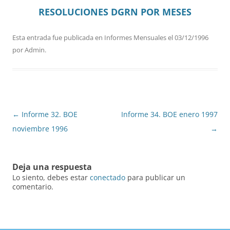
RESOLUCIONES DGRN
POR MESES
Esta entrada fue publicada en
Informes Mensuales
el
03/12/1996
por
Admin
.
Navegación
←
Informe 32. BOE
Informe 34. BOE enero 1997
de
noviembre 1996
→
entradas
Deja una respuesta
Lo siento, debes estar
conectado
para publicar un
comentario.