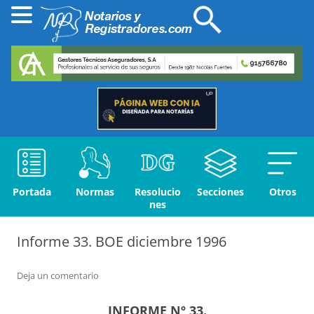
Portada
Normas
Resolucio
Secciones
Otros
nes
Informe 33. BOE diciembre 1996
Deja un comentario
INFORME Nº 33.