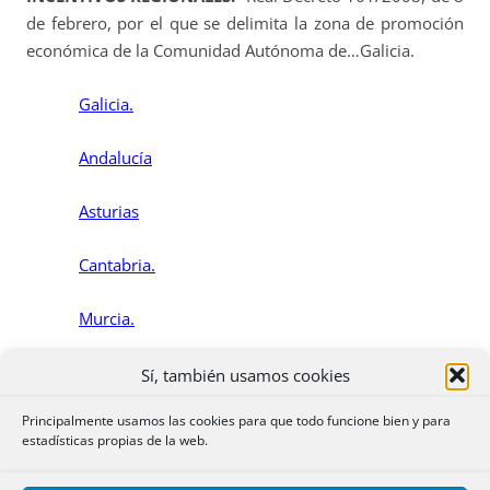
de febrero, por el que se delimita la zona de promoción
económica de la Comunidad Autónoma de…Galicia.
Galicia.
Andalucía
Asturias
Cantabria.
Murcia.
Comunidad Valenciana.
Sí, también usamos cookies
Principalmente usamos las cookies para que todo funcione bien y para
Aragón
estadísticas propias de la web.
Castilla-La Mancha