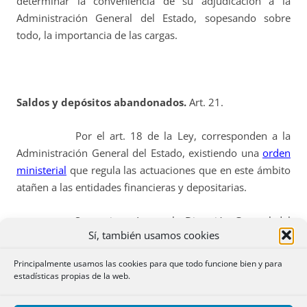
determinar la conveniencia de su adjudicación a la
Administración General del Estado, sopesando sobre
todo, la importancia de las cargas.
Saldos y depósitos abandonados.
Art. 21.
Por el art. 18 de la Ley, corresponden a la
Administración General del Estado, existiendo una
orden
ministerial
que regula las actuaciones que en este ámbito
atañen a las entidades financieras y depositarias.
Se gestionarán por la Dirección General del
Sí, también usamos cookies
Patrimonio del Estado, la cual dictará la resolución por la
que se declaren incursos en abandono e incorporados al
Principalmente usamos las cookies para que todo funcione bien y para
Patrimonio de la Administración General del Estado los
estadísticas propias de la web.
saldos y depósitos abandonados, y determinará el
destino de los mismos.