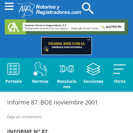
Portada
Normas
Resolucio
Secciones
Otros
nes
Informe 87. BOE noviembre 2001
Deja un comentario
INFORME Nº 87.