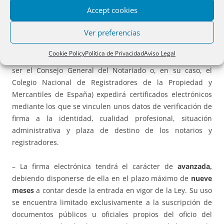
Accept cookies
– Dichos funcionarios dispondrán
obligatoriamente de
sistemas telemáticos
para la emisión, transmisión,
Ver preferencias
comunicación y recepción de información.
Cookie Policy
Política de Privacidad
Aviso Legal
– El
prestador de servicios de certificación
(que lo podrá
ser el Consejo General del Notariado o, en su caso, el
Colegio Nacional de Registradores de la Propiedad y
Mercantiles de España) expedirá certificados electrónicos
mediante los que se vinculen unos datos de verificación de
firma a la identidad, cualidad profesional, situación
administrativa y plaza de destino de los notarios y
registradores.
– La firma electrónica tendrá el carácter de
avanzada,
debiendo disponerse de ella en el plazo máximo de
nueve
meses
a contar desde la entrada en vigor de la Ley. Su uso
se encuentra limitado exclusivamente a la suscripción de
documentos públicos u oficiales propios del oficio del