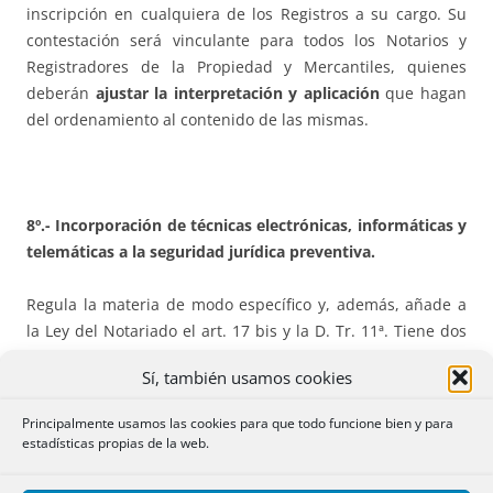
inscripción en cualquiera de los Registros a su cargo. Su
contestación será vinculante para todos los Notarios y
Registradores de la Propiedad y Mercantiles, quienes
deberán
ajustar la interpretación y aplicación
que hagan
del ordenamiento al contenido de las mismas.
8º.- Incorporación de técnicas electrónicas, informáticas y
telemáticas a la seguridad jurídica preventiva.
Regula la materia de modo específico y, además, añade a
la Ley del Notariado el art. 17 bis y la D. Tr. 11ª. Tiene dos
disp. Tr., la 3ª y la 4ª.
Sí, también usamos cookies
– Se trata de
regular
la atribución y uso de la
firma
Principalmente usamos las cookies para que todo funcione bien y para
electrónica
por parte de notarios y registradores en el
estadísticas propias de la web.
ejercicio de sus funciones públicas.