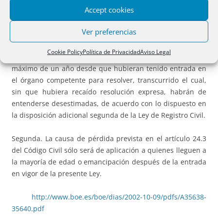
Accept cookies
Disposición adicional. Primera.
Ver preferencias
Las solicitudes de adquisición por residencia y de dispensa
del requisito de residencia legal para recuperar la
Cookie Policy
Política de Privacidad
Aviso Legal
nacionalidad española habrán de ser resueltas en el plazo
máximo de un año desde que hubieran tenido entrada en
el órgano competente para resolver, transcurrido el cual,
sin que hubiera recaído resolución expresa, habrán de
entenderse desestimadas, de acuerdo con lo dispuesto en
la disposición adicional segunda de la Ley de Registro Civil.
Segunda. La causa de pérdida prevista en el artículo 24.3
del Código Civil sólo será de aplicación a quienes lleguen a
la mayoría de edad o emancipación después de la entrada
en vigor de la presente Ley.
http://www.boe.es/boe/dias/2002-10-09/pdfs/A35638-
35640.pdf