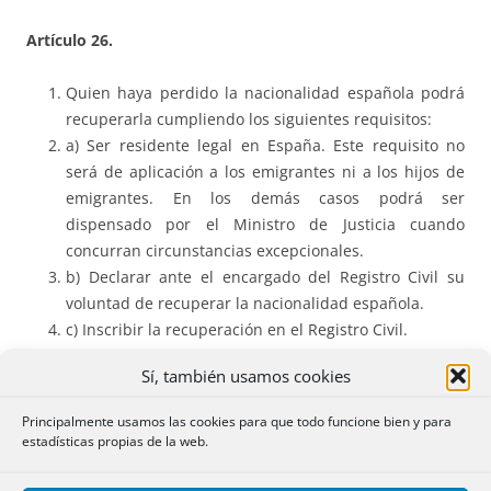
Artículo 26.
Quien haya perdido la nacionalidad española podrá
recuperarla cumpliendo los siguientes requisitos:
a) Ser residente legal en España. Este requisito no
será de aplicación a los emigrantes ni a los hijos de
emigrantes. En los demás casos podrá ser
dispensado por el Ministro de Justicia cuando
concurran circunstancias excepcionales.
b) Declarar ante el encargado del Registro Civil su
voluntad de recuperar la nacionalidad española.
c) Inscribir la recuperación en el Registro Civil.
No podrán recuperar o adquirir, en su caso, la
Sí, también usamos cookies
nacionalidad española sin previa habilitación
concedida discrecional mente por el Gobierno, los
Principalmente usamos las cookies para que todo funcione bien y para
que se encuentren incursos en cualquiera de los
estadísticas propias de la web.
supuestos previstos en el artículo anterior.’