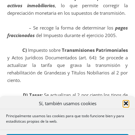
activos inmobiliarios
, lo que permite corregir la
depreciación monetaria en los supuestos de transmisión.
– Se recoge la forma de determinar los
pagos
fraccionados
del Impuesto durante el ejercicio 2005.
C)
Impuesto sobre
Transmisiones Patrimoniales
y Actos Jurídicos Documentados (art. 64): Se procede a
actualizar la tarifa que grava la transmisión y
rehabilitación de Grandezas y Títulos Nobiliarios al 2 por
ciento.
D) Tasas:
Se actualizan al 2 por ciento los tipos de
cuantía fija de las tasas de la Hacienda estatal, excepto las
Sí, también usamos cookies
tasas que se hayan creado o actualizado específicamente
Principalmente usamos las cookies para que todo funcione bien y para
por normas dictadas en el año 2004.
estadísticas propias de la web.
E) Impuesto sobre Bienes Inmuebles:
Como