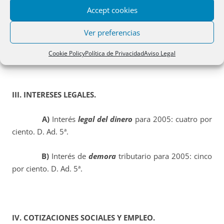
regla general, se actualizan los valores catastrales en un
Accept cookies
2%, salvo los notificados en 2004 o los correspondientes
Ver preferencias
a Ponencias de valores totales posteriores a 1º de enero
de 1997 (ver art. 63 y D. Tr. 32ª).
Cookie Policy
Política de Privacidad
Aviso Legal
III. INTERESES LEGALES.
A)
Interés
legal del dinero
para 2005: cuatro por
ciento. D. Ad. 5ª.
B)
Interés de
demora
tributario para 2005: cinco
por ciento. D. Ad. 5ª.
IV. COTIZACIONES SOCIALES Y EMPLEO.