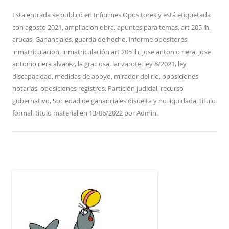
Esta entrada se publicó en
Informes Opositores
y está etiquetada
con
agosto 2021
,
ampliacion obra
,
apuntes para temas
,
art 205 lh
,
arucas
,
Gananciales
,
guarda de hecho
,
informe opositores
,
inmatriculacion
,
inmatriculación art 205 lh
,
jose antonio riera
,
jose
antonio riera alvarez
,
la graciosa
,
lanzarote
,
ley 8/2021
,
ley
discapacidad
,
medidas de apoyo
,
mirador del rio
,
oposiciones
notarias
,
oposiciones registros
,
Partición judicial
,
recurso
gubernativo
,
Sociedad de gananciales disuelta y no liquidada
,
titulo
formal
,
titulo material
en
13/06/2022
por
Admin
.