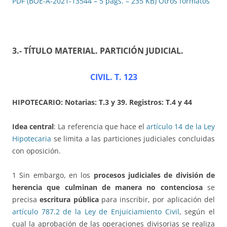
PDF (BOE-A-2021-13544 – 5 págs. – 235 KB)
Otros formatos
3.- TÍTULO MATERIAL
.
PARTICIÓN JUDICIAL
.
CIVIL. T. 123
HIPOTECARIO: Notarias: T.3 y
39
. Registros: T.4 y 44
Idea central
: La referencia que hace el
artículo 14 de la Ley
Hipotecaria
se limita a las particiones judiciales concluidas
con oposición.
1 Sin embargo, en los
procesos judiciales de división de
herencia que culminan de manera no contenciosa
se
precisa
escritura pública
para inscribir, por aplicación del
artículo 787.2 de la Ley de Enjuiciamiento Civil
, según el
cual la aprobación de las operaciones divisorias se realiza