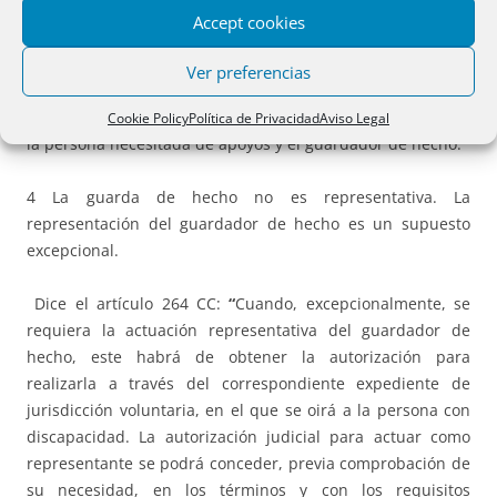
Accept cookies
3 Es un
facere,
porque existe en cuanto se ejerce. Dice el
artículo 263 CC que
quien viniere ejerciendo
, o sea, que la
Ver preferencias
guarda de hecho se ejerce, y ese ejercicio es la única
exigencia que se basa en el acuerdo expreso o tácito entre
Cookie Policy
Política de Privacidad
Aviso Legal
la persona necesitada de apoyos y el guardador de hecho.
4 La guarda de hecho no es representativa. La
representación del guardador de hecho es un supuesto
excepcional.
Dice el artículo 264 CC:
“
Cuando, excepcionalmente, se
requiera la actuación representativa del guardador de
hecho, este habrá de obtener la autorización para
realizarla a través del correspondiente expediente de
jurisdicción voluntaria, en el que se oirá a la persona con
discapacidad. La autorización judicial para actuar como
representante se podrá conceder, previa comprobación de
su necesidad, en los términos y con los requisitos