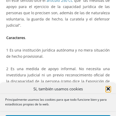
En este sentido dice el
artículo 250 CC
que “las medidas de
apoyo para el ejercicio de la capacidad jurídica de las
personas que lo precisen son, además de las de naturaleza
voluntaria, la guarda de hecho, la curatela y el defensor
judicial”.
Caracteres
.
1 Es una institución jurídica autónoma y no mera situación
de hecho provisional.
2 Es una medida de apoyo informal. No necesita una
investidura judicial ni un previo reconocimiento oficial de
la discapacidad de la persona (como dice la Exposición de
motivos de la Ley 8/2021,
«es importante señalar que podrá
Sí, también usamos cookies
beneficiarse de las medidas de apoyo cualquier persona que
Principalmente usamos las cookies para que todo funcione bien y para
las precise, con independencia de si su situación de
estadísticas propias de la web.
discapacidad ha obtenido algún reconocimiento
administrativo»
).