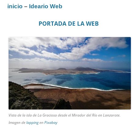
inicio
–
Ideario Web
PORTADA DE LA WEB
Vista de la isla de La Graciosa desde el Mirador del Río en Lanzarote.
Imagen de
lapping
en
Pixabay