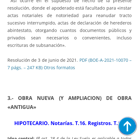
Así ocurre en el supuesto de hecho de la presente
resolución, donde el apoderado está facultado para «instar
actas notariales de notoriedad para reanudar tracto
sucesivo interrumpido, actas de declaración de herederos
abintestato, otorgando cuantos documentos públicos y
privados sean necesarios o convenientes, incluso
escrituras de subsanación».
Resolución de 3 de junio de 2021.
PDF (BOE-A-2021-10070 –
7 págs. – 247 KB)
Otros formatos
3.- OBRA NUEVA (Y AMPLIACION) DE OBRA
«ANTIGUA»
HIPOTECARIO. Notarías. T.16. Registros. T.19
.
Idea central:
E
l
art. 28.4 de la Ley Suelo es aplicable a todas