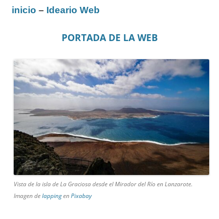
inicio
–
Ideario Web
PORTADA DE LA WEB
Vista de la isla de La Graciosa desde el Mirador del Río en Lanzarote.
Imagen de
lapping
en
Pixabay