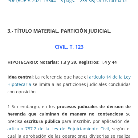
PDF (BOE-A-2021-13544 – 5 págs. – 235 KB)
Otros formatos
3.- TÍTULO MATERIAL
.
PARTICIÓN JUDICIAL
.
CIVIL. T. 123
HIPOTECARIO: Notarias: T.3 y
39
. Registros: T.4 y 44
Idea central
: La referencia que hace el
artículo 14 de la Ley
Hipotecaria
se limita a las particiones judiciales concluidas
con oposición.
1 Sin embargo, en los
procesos judiciales de división de
herencia que culminan de manera no contenciosa
se
precisa
escritura pública
para inscribir, por aplicación del
artículo 787.2 de la Ley de Enjuiciamiento Civil
, según el
cual la aprobación de las operaciones divisorias se realiza