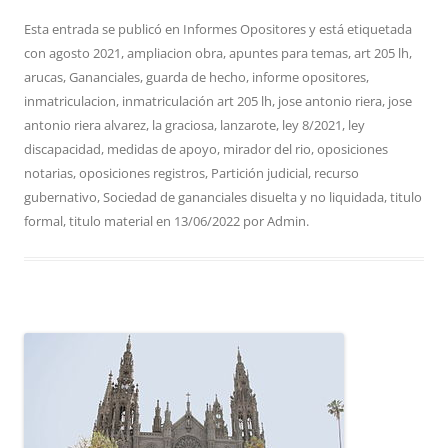
Esta entrada se publicó en
Informes Opositores
y está etiquetada
con
agosto 2021
,
ampliacion obra
,
apuntes para temas
,
art 205 lh
,
arucas
,
Gananciales
,
guarda de hecho
,
informe opositores
,
inmatriculacion
,
inmatriculación art 205 lh
,
jose antonio riera
,
jose
antonio riera alvarez
,
la graciosa
,
lanzarote
,
ley 8/2021
,
ley
discapacidad
,
medidas de apoyo
,
mirador del rio
,
oposiciones
notarias
,
oposiciones registros
,
Partición judicial
,
recurso
gubernativo
,
Sociedad de gananciales disuelta y no liquidada
,
titulo
formal
,
titulo material
en
13/06/2022
por
Admin
.