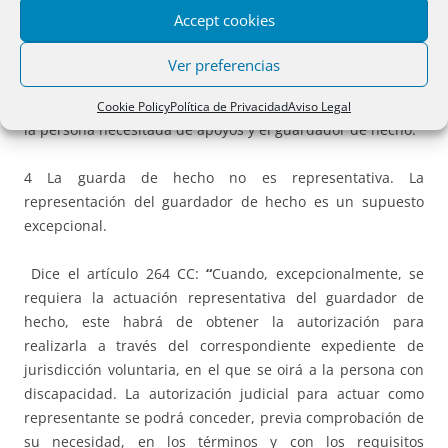
Accept cookies
3 Es un
facere,
porque existe en cuanto se ejerce. Dice el
artículo 263 CC que
quien viniere ejerciendo
, o sea, que la
Ver preferencias
guarda de hecho se ejerce, y ese ejercicio es la única
exigencia que se basa en el acuerdo expreso o tácito entre
Cookie Policy
Política de Privacidad
Aviso Legal
la persona necesitada de apoyos y el guardador de hecho.
4 La guarda de hecho no es representativa. La
representación del guardador de hecho es un supuesto
excepcional.
Dice el artículo 264 CC:
“
Cuando, excepcionalmente, se
requiera la actuación representativa del guardador de
hecho, este habrá de obtener la autorización para
realizarla a través del correspondiente expediente de
jurisdicción voluntaria, en el que se oirá a la persona con
discapacidad. La autorización judicial para actuar como
representante se podrá conceder, previa comprobación de
su necesidad, en los términos y con los requisitos