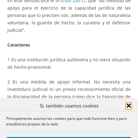
En este sentido dice el
artículo 250 CC
que “las medidas de
apoyo para el ejercicio de la capacidad jurídica de las
personas que lo precisen son, además de las de naturaleza
voluntaria, la guarda de hecho, la curatela y el defensor
judicial”.
Caracteres
.
1 Es una institución jurídica autónoma y no mera situación
de hecho provisional.
2 Es una medida de apoyo informal. No necesita una
investidura judicial ni un previo reconocimiento oficial de
la discapacidad de la persona (como dice la Exposición de
motivos de la Ley 8/2021,
«es importante señalar que podrá
Sí, también usamos cookies
beneficiarse de las medidas de apoyo cualquier persona que
Principalmente usamos las cookies para que todo funcione bien y para
las precise, con independencia de si su situación de
estadísticas propias de la web.
discapacidad ha obtenido algún reconocimiento
administrativo»
).