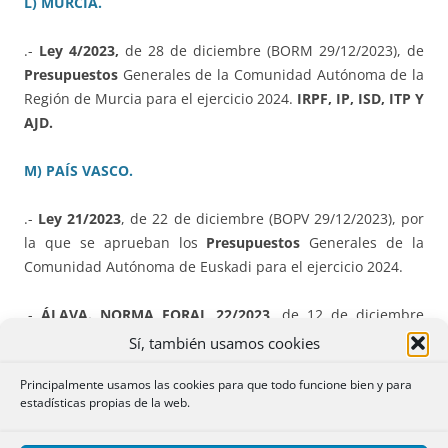
L) MURCIA.
.-
Ley 4/2023,
de 28 de diciembre (BORM 29/12/2023), de
Presupuestos
Generales de la Comunidad Autónoma de la
Región de Murcia para el ejercicio 2024.
IRPF, IP, ISD, ITP Y
AJD.
M) PAÍS VASCO.
.-
Ley 21/2023
, de 22 de diciembre (BOPV 29/12/2023), por
la que se aprueban los
Presupuestos
Generales de la
Comunidad Autónoma de Euskadi para el ejercicio 2024.
.-
ÁLAVA. NORMA FORAL 22/2023
, de 12 de diciembre
(BOTHA 22/12/2023) del Territorio Histórico de Álava, de
Sí, también usamos cookies
presupuesto
de las Juntas Generales para el año 2024.
Principalmente usamos las cookies para que todo funcione bien y para
estadísticas propias de la web.
.-
ÁLAVA. Norma Foral 23/2023
, de 15 de diciembre
(BOTHA 29/12/2023), por la que se regula el I
mpuesto