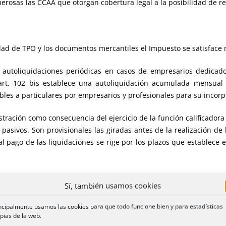
rosas las CCAA que otorgan cobertura legal a la posibilidad de rea
idad de TPO y los documentos mercantiles el Impuesto se satisface
autoliquidaciones periódicas en casos de empresarios dedicad
art. 102 bis establece una autoliquidación acumulada mensual
bles a particulares por empresarios y profesionales para su incor
stración como consecuencia del ejercicio de la función calificador
pasivos. Son provisionales las giradas antes de la realización de
 al pago de las liquidaciones se rige por los plazos que establec
Sí, también usamos cookies
AGO DEL ITP Y AJD: APLAZAMIENTO Y FRACCIONAMI
ncipalmente usamos las cookies para que todo funcione bien y para estadísticas
pias de la web.