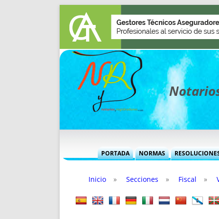
Notarios
PORTADA
NORMAS
RESOLUCIONE
MÁS USADAS (CUADRO)
INFORMES 
Inicio
»
Secciones
»
Fiscal
»
INFORMES MENSUALES
VOCES P
MÁS DESTACADAS
VOCES M
TITULARES DESDE 2002
TITULARES