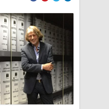
DE INICIO
PREMIO NYR
VORITOS
CONVENCIONES ANUALES
A IRPF
NUEVA ETAPA
AS
POLÍTICA DE PRIVACIDAD
IJUELAS
AVISO LEGAL
POTECA
REPORTAR INCIDENCIA
PERES
LOGOTIPO
CES
ENTREVISTAS
SONRISA
ENVÍA CORREO
CANALES DE VÍDEO