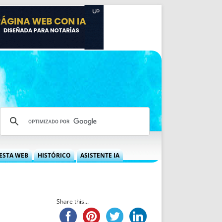
ESTA WEB
HISTÓRICO
ASISTENTE IA
A DGRN
QUÉ OFRECEMOS
 NIF
IDEARIO WEB
 LABORAL
QUIÉNES SOMOS
Share this...
ÁBILES
HISTORIA