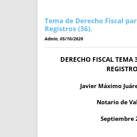
ENRIQUECIDAS
TITULARES 
NO DESESPERES
CAT
A MANO
SUCESIONES 
Tema de Derecho Fiscal par
FUTURAS NORMAS
GEORREFE
Registros (36).
ALQUILE
Admin, 05/10/2020
TRI
LH Y C
DERECHO FISCAL TEMA 3
¿SABIA
FRANCI
REGISTRO
BÚSQUED
Javier Máximo Juáre
Notario de Va
Septiembre 