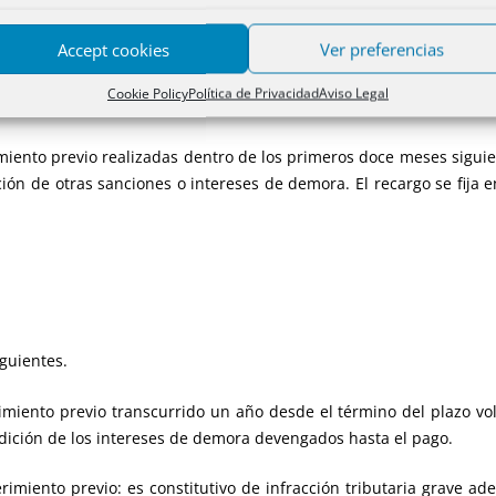
plazo de treinta días hábiles desde el devengo, plazo que es ta
AA que han establecido el plazo en un mes.
Accept cookies
Ver preferencias
ón en plazo supone incurrir en el régimen de recargos previsto
Cookie Policy
Política de Privacidad
Aviso Legal
imiento previo realizadas dentro de los primeros doce meses siguien
ción de otras sanciones o intereses de demora. El recargo se fija e
guientes.
rimiento previo transcurrido un año desde el término del plazo vo
adición de los intereses de demora devengados hasta el pago.
uerimiento previo: es constitutivo de infracción tributaria grave 