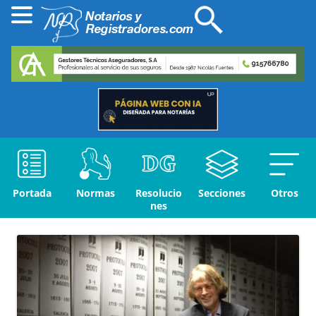
Portada
Normas
Resolucio
Secciones
Otros
nes