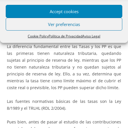
Accept cookies
Por otra parte, los precios públicos responden a la misma
idea de cantidades exigibles por los mismos conceptos
Ver preferencias
siempre que no concurran ninguna de las circunstancias
anteriores: solicitud obligatoria y no concurrencia.
Cookie Policy
Política de Privacidad
Aviso Legal
La diferencia fundamental entre las Tasas y los PP es que
las primeras tienen naturaleza tributaria, quedando
sujetas al principio de reserva de ley, mientras que los PP
no tienen naturaleza tributaria y no quedan sujetos al
principio de reserva de ley. Ello, a su vez, determina que
mientras la tasa tiene como límite máximo el de cubrir el
coste real o previsible, los PP pueden superar dicho límite.
Las fuentes normativas básicas de las tasas son la Ley
8/1989 y el TRLHL (RDL 2/2004).
Pues bien, antes de pasar al estudio de las contribuciones