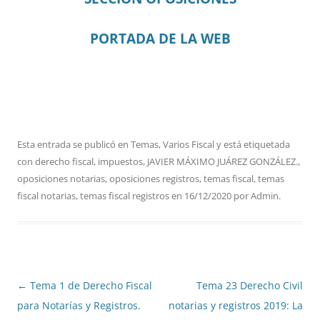
PORTADA DE LA WEB
Esta entrada se publicó en
Temas
,
Varios Fiscal
y está etiquetada
con
derecho fiscal
,
impuestos
,
JAVIER MÁXIMO JUÁREZ GONZÁLEZ.
,
oposiciones notarias
,
oposiciones registros
,
temas fiscal
,
temas
fiscal notarias
,
temas fiscal registros
en
16/12/2020
por
Admin
.
Navegación
←
Tema 1 de Derecho Fiscal
Tema 23 Derecho Civil
de
para Notarías y Registros.
notarias y registros 2019: La