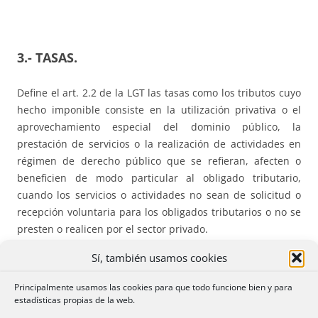
3.- TASAS.
Define el art. 2.2 de la LGT las tasas como los tributos cuyo
hecho imponible consiste en la utilización privativa o el
aprovechamiento especial del dominio público, la
prestación de servicios o la realización de actividades en
régimen de derecho público que se refieran, afecten o
beneficien de modo particular al obligado tributario,
cuando los servicios o actividades no sean de solicitud o
recepción voluntaria para los obligados tributarios o no se
presten o realicen por el sector privado.
Sí, también usamos cookies
Así pues, a diferencia de la legislación anterior, la
concurrencia de al menos una de las circunstancias
Principalmente usamos las cookies para que todo funcione bien y para
indicadas: solicitud obligatoria y no concurrencia, suponen
estadísticas propias de la web.
que nos hallemos ante una tasa y no un precio público.