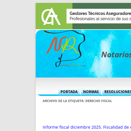
Notarios
PORTADA
NORMAS
RESOLUCIONE
MÁS USADAS (CUADRO)
INFORMES 
ARCHIVO DE LA ETIQUETA:
DERECHO FISCAL
INFORMES MENSUALES
VOCES P
MÁS DESTACADAS
VOCES M
TITULARES DESDE 2002
TITULARES
Informe fiscal diciembre 2025. Fiscalidad de