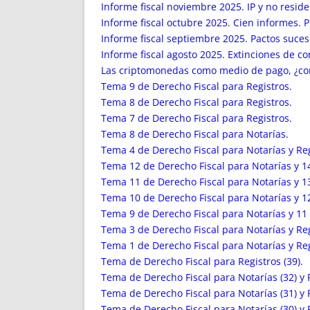
ENRIQUECIDAS
TITULARES 
Informe fiscal noviembre 2025. IP y no reside
NO DESESPERES
CAT
Informe fiscal octubre 2025. Cien informes. P
Informe fiscal septiembre 2025. Pactos suce
A MANO
SUCESIONES 
Informe fiscal agosto 2025. Extinciones de c
FUTURAS NORMAS
GEORREFE
Las criptomonedas como medio de pago, ¿c
ALQUILE
Tema 9 de Derecho Fiscal para Registros.
TRI
Tema 8 de Derecho Fiscal para Registros.
LH Y C
Tema 7 de Derecho Fiscal para Registros.
¿SABIA
Tema 8 de Derecho Fiscal para Notarías.
Tema 4 de Derecho Fiscal para Notarías y Reg
FRANCI
Tema 12 de Derecho Fiscal para Notarías y 14
BÚSQUED
Tema 11 de Derecho Fiscal para Notarías y 13
Tema 10 de Derecho Fiscal para Notarías y 12
Tema 9 de Derecho Fiscal para Notarías y 11 
Tema 3 de Derecho Fiscal para Notarías y Reg
Tema 1 de Derecho Fiscal para Notarías y Reg
Tema de Derecho Fiscal para Registros (39).
Tema de Derecho Fiscal para Notarías (32) y R
Tema de Derecho Fiscal para Notarías (31) y R
Tema de Derecho Fiscal para Notarías (30) y R