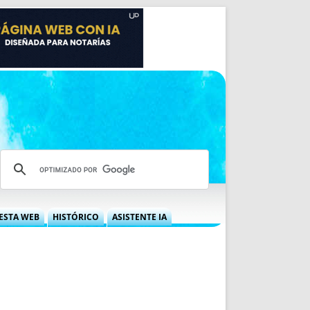
ESTA WEB
HISTÓRICO
ASISTENTE IA
A DGRN
QUÉ OFRECEMOS
 NIF
IDEARIO WEB
 LABORAL
QUIÉNES SOMOS
ÁBILES
HISTORIA