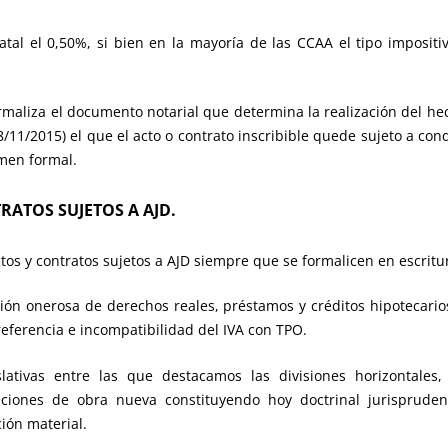
statal el 0,50%, si bien en la mayoría de las CCAA el tipo imposit
 formaliza el documento notarial que determina la realización del he
/11/2015) el que el acto o contrato inscribible quede sujeto a co
men formal.
TRATOS SUJETOS A AJD.
ctos y contratos sujetos a AJD siempre que se formalicen en escritu
ución onerosa de derechos reales, préstamos y créditos hipotecari
eferencia e incompatibilidad del IVA con TPO.
slativas entre las que destacamos las divisiones horizontales,
aciones de obra nueva constituyendo hoy doctrinal jurisprude
ión material.