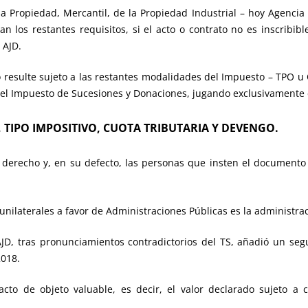
 la Propiedad, Mercantil, de la Propiedad Industrial – hoy Agenci
los restantes requisitos, si el acto o contrato no es inscribible
 AJD.
o resulte sujeto a las restantes modalidades del Impuesto – TPO u 
y el Impuesto de Sucesiones y Donaciones, jugando exclusivamente 
E, TIPO IMPOSITIVO, CUOTA TRIBUTARIA Y DEVENGO.
o derecho y, en su defecto, las personas que insten el documento 
s unilaterales a favor de Administraciones Públicas es la administr
AJD, tras pronunciamientos contradictorios del TS, añadió un se
2018.
 acto de objeto valuable, es decir, el valor declarado sujeto 