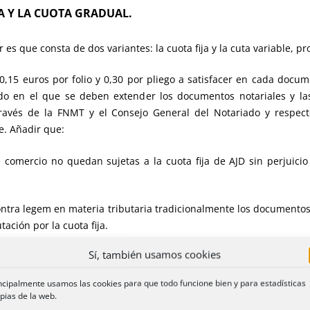
IJA Y LA CUOTA GRADUAL.
 es que consta de dos variantes: la cuota fija y la cuta variable, p
0,15 euros por folio y 0,30 por pliego a satisfacer en cada docum
o en el que se deben extender los documentos notariales y la
 través de la FNMT y el Consejo General del Notariado y respec
e. Añadir que:
e comercio no quedan sujetas a la cuota fija de AJD sin perjuicio
ntra legem en materia tributaria tradicionalmente los documentos q
ación por la cuota fija.
Sí, también usamos cookies
a, nos referiremos a la cuota gradual, cuya relevancia impositiva s
ncipalmente usamos las cookies para que todo funcione bien y para estadísticas
PUESTO CEDIDO Y HECHO IMPONIBLE.
pias de la web.