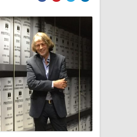
DE INICIO
PREMIO NYR
VORITOS
CONVENCIONES ANUALES
A IRPF
NUEVA ETAPA
AS
POLÍTICA DE PRIVACIDAD
IJUELAS
AVISO LEGAL
POTECA
REPORTAR INCIDENCIA
PERES
LOGOTIPO
CES
ENTREVISTAS
SONRISA
ENVÍA CORREO
CANALES DE VÍDEO