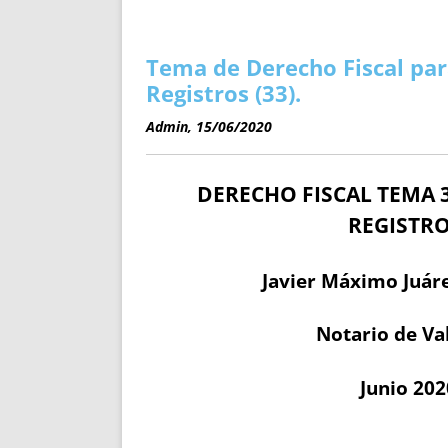
ENRIQUECIDAS
TITULARES 
NO DESESPERES
CAT
A MANO
SUCESIONES 
Tema de Derecho Fiscal par
FUTURAS NORMAS
GEORREFE
Registros (33).
ALQUILE
Admin, 15/06/2020
TRI
LH Y C
DERECHO FISCAL TEMA 3
¿SABIA
FRANCI
REGISTRO
BÚSQUED
Javier Máximo Juáre
Notario de Va
Junio 202