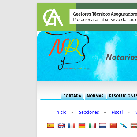
Notarios
PORTADA
NORMAS
RESOLUCIONE
MÁS USADAS (CUADRO)
INFORMES 
Inicio
»
Secciones
»
Fiscal
»
INFORMES MENSUALES
VOCES P
MÁS DESTACADAS
VOCES M
TITULARES DESDE 2002
TITULARES