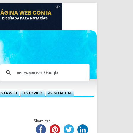
ESTA WEB
HISTÓRICO
ASISTENTE IA
A DGRN
QUÉ OFRECEMOS
 NIF
IDEARIO WEB
 LABORAL
QUIÉNES SOMOS
Share this...
ÁBILES
HISTORIA