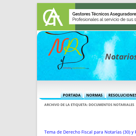
Notarios
PORTADA
NORMAS
RESOLUCIONE
MÁS USADAS (CUADRO)
INFORMES 
ARCHIVO DE LA ETIQUETA:
DOCUMENTOS NOTARIALES
INFORMES MENSUALES
VOCES P
MÁS DESTACADAS
VOCES M
TITULARES DESDE 2002
TITULARES
Tema de Derecho Fiscal para Notarías (30) y R