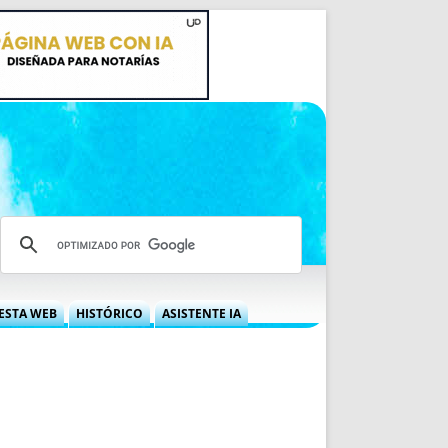
ESTA WEB
HISTÓRICO
ASISTENTE IA
A DGRN
QUÉ OFRECEMOS
 NIF
IDEARIO WEB
 LABORAL
QUIÉNES SOMOS
ÁBILES
HISTORIA