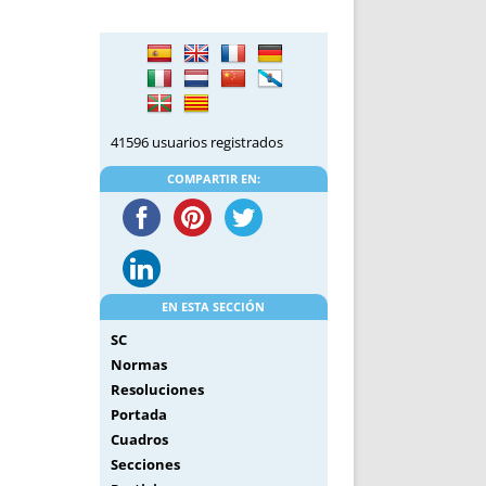
DE INICIO
PREMIO NYR
VORITOS
CONVENCIONES ANUALES
A IRPF
NUEVA ETAPA
AS
POLÍTICA DE PRIVACIDAD
IJUELAS
AVISO LEGAL
41596 usuarios registrados
POTECA
REPORTAR INCIDENCIA
PERES
LOGOTIPO
COMPARTIR EN:
CES
ENTREVISTAS
SONRISA
ENVÍA CORREO
CANALES DE VÍDEO
EN ESTA SECCIÓN
SC
Normas
Resoluciones
Portada
Cuadros
Secciones