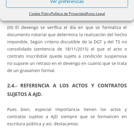
Ver preferencias
bien en la mayoría de las CCAA el tipo impositivo general
es el 1,5% que coexiste con tipos reducidos puntuales.
Cookie Policy
Política de Privacidad
Aviso Legal
(III) El devengo se verifica el día en que se formaliza el
documento notarial que determina la realización del hecho
imponible. Según criterio discutible de la DGT y del TS no
consolidado (sentencia de 18/11/2015) el que el acto o
contrato inscribible quede sujeto a condición suspensiva
no supone un retraso en el devengo en cuanto que se trata
de un gravamen formal.
2.4.- REFERENCIA A LOS ACTOS Y CONTRATOS
SUJETOS A AJD.
Pues bien, especial importancia tienen los actos y
contratos sujetos a AJD siempre que se formalicen en
escritura pública y así, destacamos: