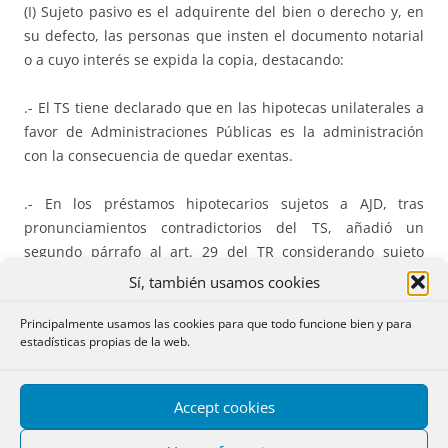
(I) Sujeto pasivo es el adquirente del bien o derecho y, en
su defecto, las personas que insten el documento notarial
o a cuyo interés se expida la copia, destacando:
.- El TS tiene declarado que en las hipotecas unilaterales a
favor de Administraciones Públicas es la administración
con la consecuencia de quedar exentas.
.- En los préstamos hipotecarios sujetos a AJD, tras
pronunciamientos contradictorios del TS, añadió un
segundo párrafo al art. 29 del TR considerando sujeto
pasivo al prestamista desde el 10/11/2018.
Sí, también usamos cookies
(I) La base imponible es el valor real del acto de objeto
Principalmente usamos las cookies para que todo funcione bien y para
estadísticas propias de la web.
valuable, es decir, el valor declarado sujeto a
comprobación de valores; en los préstamos hipotecarios la
responsabilidad hipotecaria.
Accept cookies
(II) El tipo impositivo es en la normativa estatal el 0,50%, si