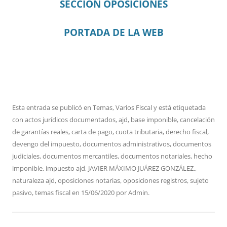
SECCIÓN OPOSICIONES
PORTADA DE LA WEB
Esta entrada se publicó en
Temas
,
Varios Fiscal
y está etiquetada
con
actos jurídicos documentados
,
ajd
,
base imponible
,
cancelación
de garantías reales
,
carta de pago
,
cuota tributaria
,
derecho fiscal
,
devengo del impuesto
,
documentos administrativos
,
documentos
judiciales
,
documentos mercantiles
,
documentos notariales
,
hecho
imponible
,
impuesto ajd
,
JAVIER MÁXIMO JUÁREZ GONZÁLEZ.
,
naturaleza ajd
,
oposiciones notarias
,
oposiciones registros
,
sujeto
pasivo
,
temas fiscal
en
15/06/2020
por
Admin
.