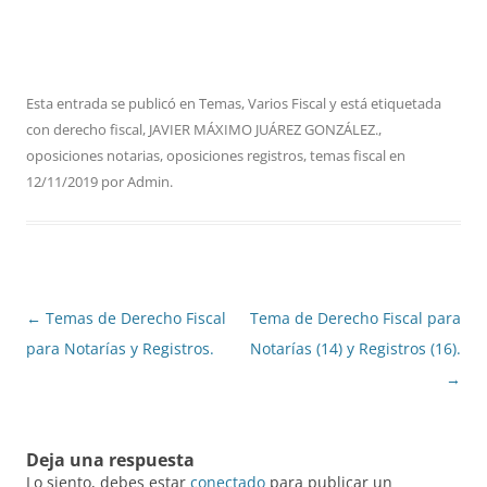
Esta entrada se publicó en
Temas
,
Varios Fiscal
y está etiquetada
con
derecho fiscal
,
JAVIER MÁXIMO JUÁREZ GONZÁLEZ.
,
oposiciones notarias
,
oposiciones registros
,
temas fiscal
en
12/11/2019
por
Admin
.
Navegación
←
Temas de Derecho Fiscal
Tema de Derecho Fiscal para
de
para Notarías y Registros.
Notarías (14) y Registros (16).
entradas
→
Deja una respuesta
Lo siento, debes estar
conectado
para publicar un