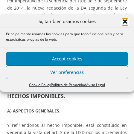
Por imperativo de la sentencia del TJUE de 3 de septiembre
de 2014, la nueva redacción de la DA segunda de la Ley
29/1987 vigente desde 1 de enero de 2015, resuelve tal
Sí, también usamos cookies
discriminación, en principio de acuerdo a su tenor literal
para los no residentes de la UE y EEE y, por criterio
Principalmente usamos las cookies para que todo funcione bien y para
extensivo invocando la normativa de la UE de la DGT y del
estadísticas propias de la web.
TEAC también a los no residentes de terceros estados
(consultas V2931-18, V1517-19 y V1256-19 y resolución
TEAC 16/9/2019).
Accept cookies
Ver preferencias
Cookie Policy
Política de Privacidad
Aviso Legal
3.- HECHO IMPONIBLE. PRESUNCIONES DE
HECHOS IMPONIBLES.
A) ASPECTOS GENERALES.
Y refiriéndonos al hecho imponible, está constituido en
general a la vista del art. 3 de la LISD por los incrementos