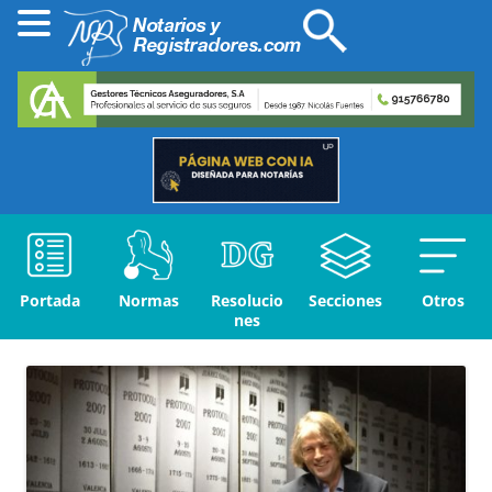
Portada
Normas
Resolucio
Secciones
Otros
nes