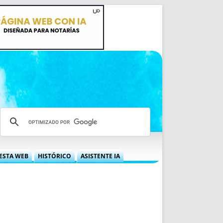
ESTA WEB
HISTÓRICO
ASISTENTE IA
A DGRN
QUÉ OFRECEMOS
 NIF
IDEARIO WEB
 LABORAL
QUIÉNES SOMOS
ÁBILES
HISTORIA