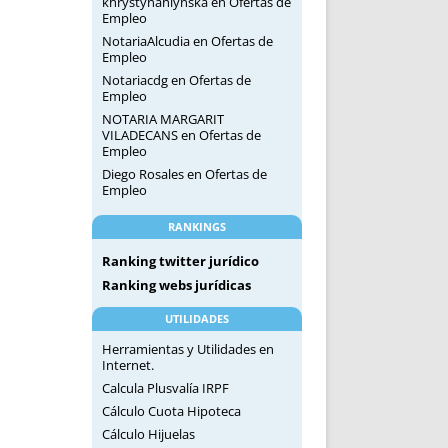
khrystynahlynska
en
Ofertas de
Empleo
NotariaAlcudia
en
Ofertas de
Empleo
Notariacdg
en
Ofertas de
Empleo
NOTARIA MARGARIT
VILADECANS
en
Ofertas de
Empleo
Diego Rosales
en
Ofertas de
Empleo
RANKINGS
Ranking twitter jurídico
Ranking webs jurídicas
UTILIDADES
Herramientas y Utilidades en
Internet.
Calcula Plusvalía IRPF
Cálculo Cuota Hipoteca
Cálculo Hijuelas