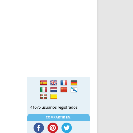
DE INICIO
PREMIO NYR
VORITOS
CONVENCIONES ANUALES
A IRPF
NUEVA ETAPA
AS
POLÍTICA DE PRIVACIDAD
IJUELAS
AVISO LEGAL
POTECA
REPORTAR INCIDENCIA
PERES
LOGOTIPO
CES
ENTREVISTAS
SONRISA
ENVÍA CORREO
CANALES DE VÍDEO
41675 usuarios registrados
COMPARTIR EN: