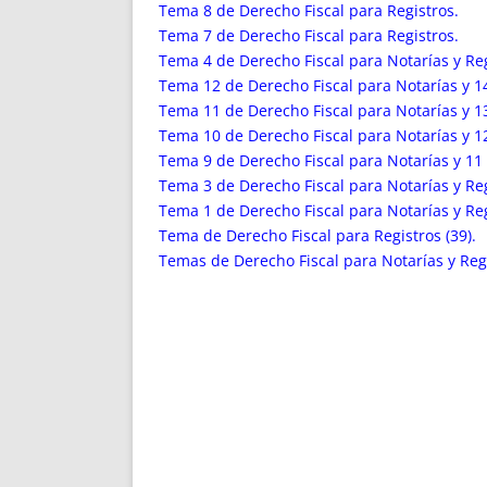
ENRIQUECIDAS
TITULARES 
Tema 8 de Derecho Fiscal para Registros.
NO DESESPERES
CAT
Tema 7 de Derecho Fiscal para Registros.
Tema 4 de Derecho Fiscal para Notarías y Reg
A MANO
SUCESIONES 
Tema 12 de Derecho Fiscal para Notarías y 14
FUTURAS NORMAS
GEORREFE
Tema 11 de Derecho Fiscal para Notarías y 13
ALQUILE
Tema 10 de Derecho Fiscal para Notarías y 12
TRI
Tema 9 de Derecho Fiscal para Notarías y 11 
LH Y C
Tema 3 de Derecho Fiscal para Notarías y Reg
¿SABIA
Tema 1 de Derecho Fiscal para Notarías y Reg
Tema de Derecho Fiscal para Registros (39).
FRANCI
Temas de Derecho Fiscal para Notarías y Regi
BÚSQUED