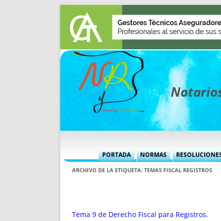
Notarios
PORTADA
NORMAS
RESOLUCIONE
MÁS USADAS (CUADRO)
INFORMES 
ARCHIVO DE LA ETIQUETA:
TEMAS FISCAL REGISTROS
INFORMES MENSUALES
VOCES P
MÁS DESTACADAS
VOCES M
TITULARES DESDE 2002
TITULARES
Tema 9 de Derecho Fiscal para Registros.