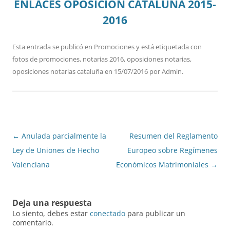
ENLACES OPOSICIÓN CATALUÑA 2015-
2016
Esta entrada se publicó en
Promociones
y está etiquetada con
fotos de promociones
,
notarias 2016
,
oposiciones notarias
,
oposiciones notarias cataluña
en
15/07/2016
por
Admin
.
Navegación
←
Anulada parcialmente la
Resumen del Reglamento
de
Ley de Uniones de Hecho
Europeo sobre Regímenes
entradas
Valenciana
Económicos Matrimoniales
→
Deja una respuesta
Lo siento, debes estar
conectado
para publicar un
comentario.