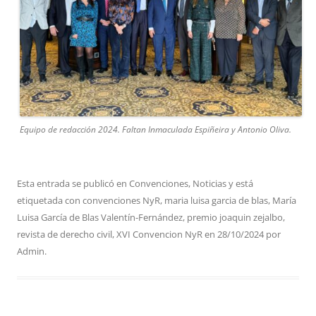
Equipo de redacción 2024. Faltan Inmaculada Espiñeira y Antonio Oliva.
Esta entrada se publicó en
Convenciones
,
Noticias
y está
etiquetada con
convenciones NyR
,
maria luisa garcia de blas
,
María
Luisa García de Blas Valentín-Fernández
,
premio joaquin zejalbo
,
revista de derecho civil
,
XVI Convencion NyR
en
28/10/2024
por
Admin
.