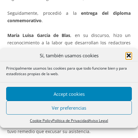
Seguidamente, procedió a la
entrega del diploma
conmemorativo
.
María Luisa García de Blas
, en su discurso, hizo un
reconocimiento a la labor que desarrollan los redactores
de la web, comparándonos con aquellos compañeros que
Sí, también usamos cookies
pasan los apuntes en la facultad. También hizo un ejercicio
imaginativo verbalizando lo que sería una escritura de
Principalmente usamos las cookies para que todo funcione bien y para
obra nueva en relación al portal de Belén, lo que tuvo una
estadísticas propias de la web.
gran aceptación por su originalidad y modo de exponer.
Accept cookies
Estaba previsto que acudiera a los actos, la
directora
general María Ester Pérez Jerez
, pero el día anterior, a la
Ver preferencias
vuelta de Barcelona, donde estuvo visitando el decanato
autonómico del Colegio de Registradores, en compañía del
Cookie Policy
Política de Privacidad
Aviso Legal
ministro, tenía fiebre y un malestar general, por lo que no
tuvo remedio que excusar su asistencia.