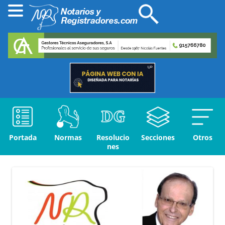
Portada
Normas
Resolucio
Secciones
Otros
nes