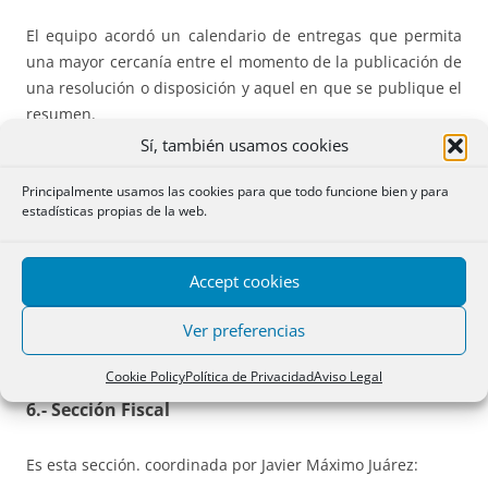
El equipo acordó un calendario de entregas que permita
una mayor cercanía entre el momento de la publicación de
una resolución o disposición y aquel en que se publique el
resumen.
Sí, también usamos cookies
También servirá para que los diversos informes se
Principalmente usamos las cookies para que todo funcione bien y para
publiquen durante el mes siguiente a aquél de cuya
estadísticas propias de la web.
información principalmente se nutren.
5.- Botón de WhatsApp
Accept cookies
Se intentará incorporar un botón para trasladar contenidos
Ver preferencias
a WhatsApp, que iría arriba en los archivos de destino.
Cookie Policy
Política de Privacidad
Aviso Legal
6.- Sección Fiscal
Es esta sección. coordinada por Javier Máximo Juárez: