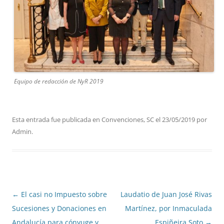
Equipo de redacción de NyR 2019
Esta entrada fue publicada en
Convenciones
,
SC
el
23/05/2019
por
Admin
.
Navegación
←
El casi no Impuesto sobre
Laudatio de Juan José Rivas
de
Sucesiones y Donaciones en
Martínez, por Inmaculada
entradas
Andalucía para cónyuge y
Espiñeira Soto
→