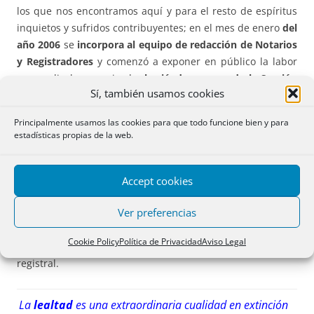
los que nos encontramos aquí y para el resto de espíritus
inquietos y sufridos contribuyentes; en el mes de enero
del
año 2006
se
incorpora al equipo de redacción de Notarios
y Registradores
y comenzó a exponer en público la labor
que realizaba en privado,
haciéndose cargo de la Sección
Sí, también usamos cookies
de Fiscal de la página web
. Sus informes mensuales,
exhaustivos, se caracterizaban por su amplio ámbito
Principalmente usamos las cookies para que todo funcione bien y para
objetivo, en ellos encontramos sentencias del Tribunal
estadísticas propias de la web.
Supremo, del Tribunal de Justicia de la Unión Europea y de
los Tribunales Superiores de Justicia; junto a las
resoluciones de la Dirección General de Tributos, las del
Accept cookies
Tribunal Económico Administrativo Central y algunas
Ver preferencias
autonómicas y doctrina y múltiple bibliografía, siempre
analizando con especial profundidad todo lo relacionado
Cookie Policy
Política de Privacidad
Aviso Legal
con los impuestos cercanos a nuestra función, notarial y
registral.
La
lealtad
es una extraordinaria cualidad en extinción