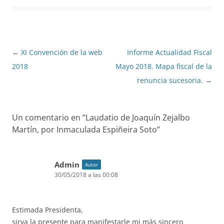
Navegación
←
XI Convención de la web
Informe Actualidad Fiscal
de
2018
Mayo 2018. Mapa fiscal de la
entradas
renuncia sucesoria.
→
Un comentario en “
Laudatio de Joaquín Zejalbo
Martín, por Inmaculada Espiñeira Soto
”
Admin
Autor
30/05/2018 a las 00:08
Estimada Presidenta,
sirva la presente para manifestarle mi más sincero