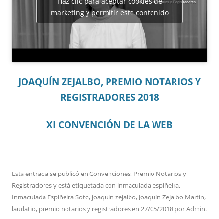
Haz clic para aceptar cookies de
marketing y permitir este contenido
JOAQUÍN ZEJALBO, PREMIO NOTARIOS Y
REGISTRADORES 2018
XI CONVENCIÓN DE LA WEB
Esta entrada se publicó en
Convenciones
,
Premio Notarios y
Registradores
y está etiquetada con
inmaculada espiñeira
,
Inmaculada Espiñeira Soto
,
joaquin zejalbo
,
Joaquín Zejalbo Martín
,
laudatio
,
premio notarios y registradores
en
27/05/2018
por
Admin
.