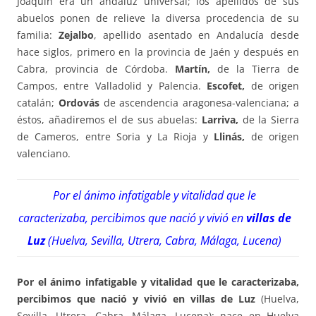
Joaquín era un andaluz universal; los apellidos de sus
abuelos ponen de relieve la diversa procedencia de su
familia:
Zejalbo
, apellido asentado en Andalucía desde
hace siglos, primero en la provincia de Jaén y después en
Cabra, provincia de Córdoba.
Martín,
de la Tierra de
Campos, entre Valladolid y Palencia.
Escofet,
de origen
catalán;
Ordovás
de ascendencia aragonesa-valenciana; a
éstos, añadiremos el de sus abuelas:
Larriva,
de la Sierra
de Cameros, entre Soria y La Rioja y
Llinás,
de origen
valenciano.
Por el ánimo infatigable y vitalidad que le
caracterizaba, percibimos que nació y vivió en
villas de
Luz
(Huelva, Sevilla, Utrera, Cabra, Málaga, Lucena)
Por el ánimo infatigable y vitalidad que le caracterizaba,
percibimos que nació y vivió en villas de Luz
(Huelva,
Sevilla, Utrera, Cabra, Málaga, Lucena): nace en Huelva