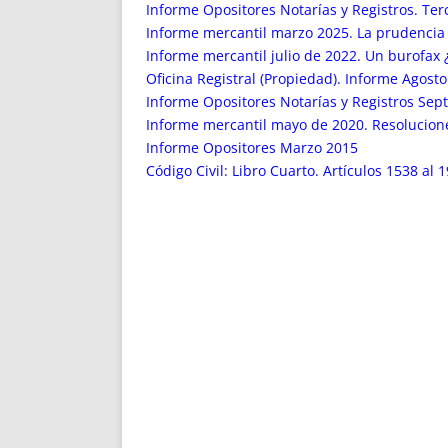
ENRIQUECIDAS
TITULARES 
Informe Opositores Notarías y Registros. Ter
NO DESESPERES
CAT
Informe mercantil marzo 2025. La prudencia en
Informe mercantil julio de 2022. Un burofax 
A MANO
SUCESIONES 
Oficina Registral (Propiedad). Informe Agosto
FUTURAS NORMAS
GEORREFE
Informe Opositores Notarías y Registros Sep
ALQUILE
Informe mercantil mayo de 2020. Resoluciones
TRI
Informe Opositores Marzo 2015
LH Y C
Código Civil: Libro Cuarto. Artículos 1538 al 
¿SABIA
FRANCI
BÚSQUED