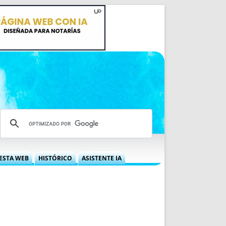
ESTA WEB
HISTÓRICO
ASISTENTE IA
A DGRN
QUÉ OFRECEMOS
 NIF
IDEARIO WEB
 LABORAL
QUIÉNES SOMOS
ÁBILES
HISTORIA