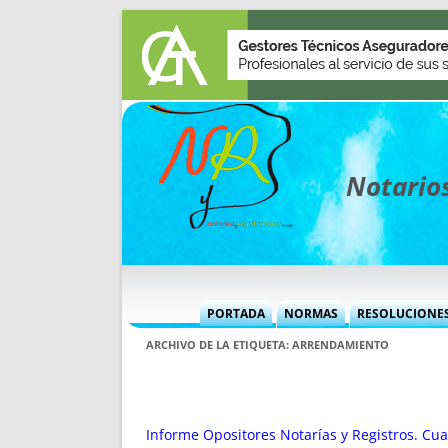
Notarios
PORTADA
NORMAS
RESOLUCIONE
MÁS USADAS (CUADRO)
INFORMES 
ARCHIVO DE LA ETIQUETA:
ARRENDAMIENTO
INFORMES MENSUALES
VOCES P
MÁS DESTACADAS
VOCES M
TITULARES DESDE 2002
TITULARES
Informe Opositores Notarías y Registros. Cua