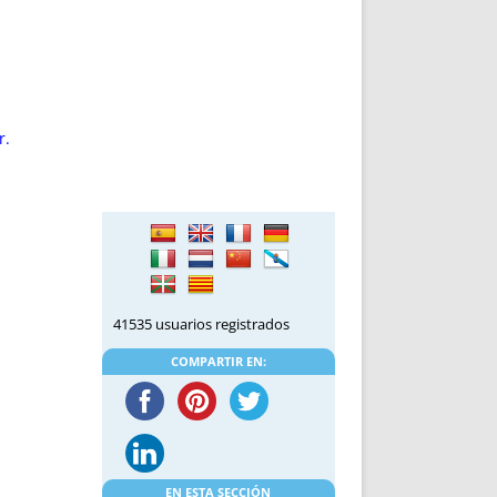
DE INICIO
PREMIO NYR
VORITOS
CONVENCIONES ANUALES
A IRPF
NUEVA ETAPA
AS
POLÍTICA DE PRIVACIDAD
IJUELAS
AVISO LEGAL
r.
POTECA
REPORTAR INCIDENCIA
PERES
LOGOTIPO
CES
ENTREVISTAS
SONRISA
ENVÍA CORREO
CANALES DE VÍDEO
41535 usuarios registrados
COMPARTIR EN:
EN ESTA SECCIÓN