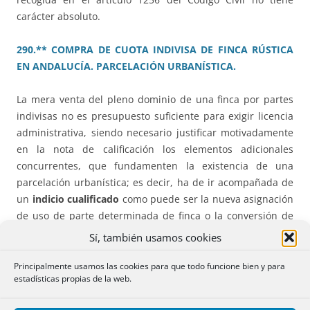
carácter absoluto.
290.** COMPRA DE CUOTA INDIVISA DE FINCA RÚSTICA
EN ANDALUCÍA. PARCELACIÓN URBANÍSTICA.
La mera venta del pleno dominio de una finca por partes
indivisas no es presupuesto suficiente para exigir licencia
administrativa, siendo necesario justificar motivadamente
en la nota de calificación los elementos adicionales
concurrentes, que fundamenten la existencia de una
parcelación urbanística; es decir, ha de ir acompañada de
un
indicio cualificado
como puede ser la nueva asignación
de uso de parte determinada de finca o la conversión de
una comunidad hereditaria en ordinaria mediante
Sí, también usamos cookies
sucesivas transmisiones…
Principalmente usamos las cookies para que todo funcione bien y para
estadísticas propias de la web.
291.*** ADJUDICACIÓN EN PROCEDIMIENTO DE
APREMIO FISCAL