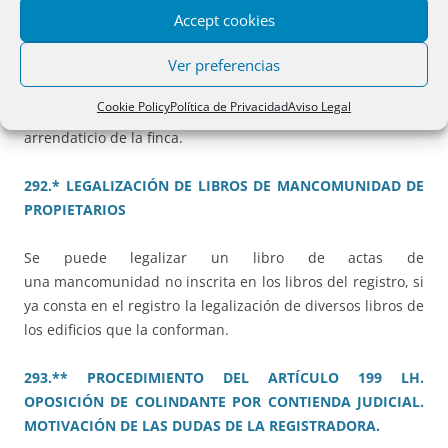
Accept cookies
Resolución que analiza la calificación registral cuando se
Ver preferencias
trata de documentos administrativos, en especial, la
necesidad de firmeza de la resolución administrativa y la
Cookie Policy
Política de Privacidad
Aviso Legal
necesidad o no de manifestación sobre el estado
arrendaticio de la finca.
292.* LEGALIZACIÓN DE LIBROS DE MANCOMUNIDAD DE
PROPIETARIOS
Se puede legalizar un libro de actas de
una mancomunidad no inscrita en los libros del registro, si
ya consta en el registro la legalización de diversos libros de
los edificios que la conforman.
293.** PROCEDIMIENTO DEL ARTÍCULO 199 LH.
OPOSICIÓN DE COLINDANTE POR CONTIENDA JUDICIAL.
MOTIVACIÓN DE LAS DUDAS DE LA REGISTRADORA.