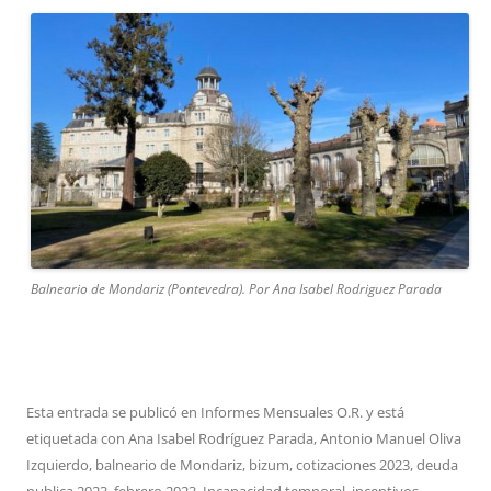
Balneario de Mondariz (Pontevedra). Por Ana Isabel Rodriguez Parada
Esta entrada se publicó en
Informes Mensuales O.R.
y está
etiquetada con
Ana Isabel Rodríguez Parada
,
Antonio Manuel Oliva
Izquierdo
,
balneario de Mondariz
,
bizum
,
cotizaciones 2023
,
deuda