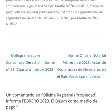
publica 2023
,
febrero 2023
,
Incapacidad temporal
,
incentivos
contratacion
,
lugo
,
Maria Nuñez
,
MARÍA NÚÑEZ NÚÑEZ
,
medio de
pago
,
oficina registral
,
parte medico
,
patrimonio seguridad social
,
seguridad social 2023
,
trujillo
en
26/02/2023
por
MARIA NUÑEZ
NUÑEZ
.
Navegación
←
Bibliografía sobre
Informe Oficina Notarial
de
Consumo y Derecho. Informe
Febrero de 2023. Actas de
entradas
nº 28. Cuarto trimestre 2022
Declaración de Herederos en
el País Vasco con modelos.
→
Un comentario en “
Oficina Registral (Propiedad).
Informe FEBRERO 2023. El Bizum como medio de
pago.
”