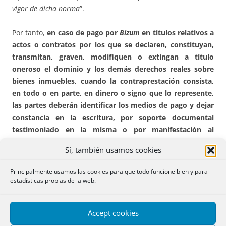
vigor de dicha norma
”.
Por tanto,
en caso de pago por
Bizum
en títulos relativos a
actos o contratos por los que se declaren, constituyan,
transmitan, graven, modifiquen o extingan a título
oneroso el dominio y los demás derechos reales sobre
bienes inmuebles, cuando la contraprestación consista,
en todo o en parte, en dinero o signo que lo represente,
las partes deberán identificar los medios de pago y dejar
constancia en la escritura, por soporte documental
testimoniado en la misma o por manifestación al
Notario, de los códigos de cuenta de cargo y abono como
Sí, también usamos cookies
regla general, sin perjuicio de la especialidad
ulteriormente prevista por el
párrafo quinto del ya citado
Principalmente usamos las cookies para que todo funcione bien y para
artículo 177 del Reglamento Notarial
que entiende
estadísticas propias de la web.
suficientemente identificados los medios de pago aun sin
aportar los códigos de las cuentas de cargo y abono,
Accept cookies
siempre que se haga constar en la escritura el ordenante,