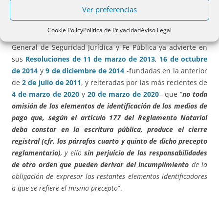
beneficiario, fecha, importe, entidad emisora y ordenante
Ver preferencias
y receptora o beneficiaria.
Cookie Policy
Política de Privacidad
Aviso Legal
A este respecto, téngase en cuenta que la propia Dirección
General de Seguridad Jurídica y Fe Pública ya advierte en
sus
Resoluciones de 11 de marzo de 2013
,
16 de octubre
de 2014
y
9 de diciembre de 2014
-fundadas en la anterior
de
2 de julio de 2011
, y reiteradas por las más recientes de
4 de marzo de 2020
y
20 de marzo de 2020
– que “
no toda
omisión de los elementos de identificación de los medios de
pago que, según el artículo 177 del Reglamento Notarial
deba constar en la escritura pública, produce el cierre
registral (cfr. los párrafos cuarto y quinto de dicho precepto
reglamentario)
, y ello
sin perjuicio de las responsabilidades
de otro orden que pueden derivar del incumplimiento
de la
obligación de expresar los restantes elementos identificadores
a que se refiere el mismo precepto
”.