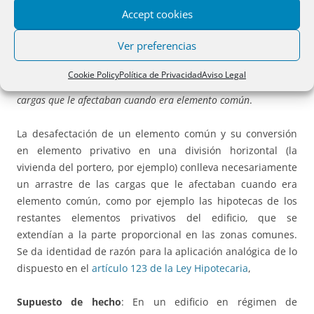
HIPOTECARIO. Notarías: T.29 y 53. Registros: T. 33
Accept cookies
y 58
.
Ver preferencias
Si un elemento común de la división horizontal se desafecta y
Cookie Policy
Política de Privacidad
Aviso Legal
se convierte en elemento privativo continuará gravado por las
cargas que le afectaban cuando era elemento común
.
La desafectación de un elemento común y su conversión
en elemento privativo en una división horizontal (la
vivienda del portero, por ejemplo) conlleva necesariamente
un arrastre de las cargas que le afectaban cuando era
elemento común, como por ejemplo las hipotecas de los
restantes elementos privativos del edificio, que se
extendían a la parte proporcional en las zonas comunes.
Se da identidad de razón para la aplicación analógica de lo
dispuesto en el
artículo 123 de la Ley Hipotecaria
,
Supuesto de hecho
: En un edificio en régimen de