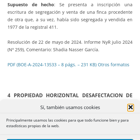
Supuesto de hecho
: Se presenta a inscripción una
escritura de segregación y venta de una finca procedente
de otra que, a su vez, había sido segregada y vendida en
1977 de la registral 411.
Resolución de 22 de mayo de 2024. Informe NyR julio 2024
(Nº 259), Comentario: Shadia Nasser García.
PDF (BOE-A-2024-13533 – 8 págs. – 231 KB)
Otros formatos
4 PROPIEDAD HORIZONTAL DESAFECTACION DE
ELEMENTO COMÚN. Y VIVIENDA DEL PORTERO.
Sí, también usamos cookies
CARGAS
.
Principalmente usamos las cookies para que todo funcione bien y para
estadísticas propias de la web.
CIVIL: T.39.