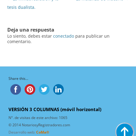
de
tesis dualista.
entradas
Deja una respuesta
Lo siento, debes estar
conectado
para publicar un
comentario.
Share this...
VERSIÓN 3 COLUMNAS (móvil horizontal)
N°. de visitas de este archivo:
1065
© 2014 NotariosyRegistradores.com
Desarrollo web:
CoMa®