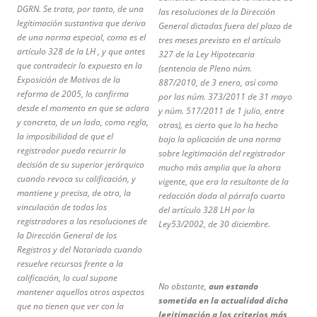
DGRN. Se trata, por tanto, de una
las resoluciones de la Dirección
legitimación sustantiva que deriva
General dictadas fuera del plazo de
de una norma especial, como es el
tres meses previsto en el artículo
artículo 328 de la LH , y que antes
327 de la Ley Hipotecaria
que contradecir lo expuesto en la
(sentencia de Pleno núm.
Exposición de Motivos de la
887/2010, de 3 enero, así como
reforma de 2005, lo confirma
por las núm. 373/2011 de 31 mayo
desde el momento en que se aclara
y núm. 517/2011 de 1 julio, entre
y concreta, de un lado, como regla,
otras), es cierto que lo ha hecho
la imposibilidad de que el
bajo la aplicación de una norma
registrador pueda recurrir la
sobre legitimación del registrador
decisión de su superior jerárquico
mucho más amplia que la ahora
cuando revoca su calificación, y
vigente, que era la resultante de la
mantiene y precisa, de otro, la
redacción dada al párrafo cuarto
vinculación de todos los
del artículo 328 LH por la
registradores a las resoluciones de
Ley53/2002, de 30 diciembre.
la Dirección General de los
Registros y del Notariado cuando
resuelve recursos frente a la
calificación, lo cual supone
No obstante,
aun estando
mantener aquellos otros aspectos
sometida en la actualidad dicha
que no tienen que ver con la
legitimación a los criterios más