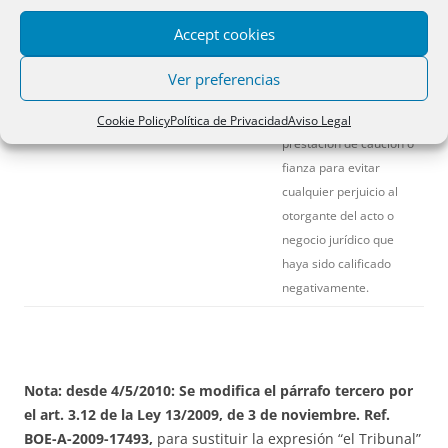
que sean titulares
. El
Accept cookies
Juez que conozca del
recurso interpuesto
Ver preferencias
podrá exigir al
recurrente la
Cookie Policy
Política de Privacidad
Aviso Legal
prestación de caución o
fianza para evitar
cualquier perjuicio al
otorgante del acto o
negocio jurídico que
haya sido calificado
negativamente.
Nota: desde 4/5/2010: Se modifica el párrafo tercero por
el art. 3.12 de la Ley 13/2009, de 3 de noviembre. Ref.
BOE-A-2009-17493,
para sustituir la expresión “el Tribunal”