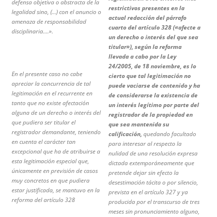
defensa objetiva o abstracta de la
restrictivos presentes en la
legalidad sino, (…) con el anuncio o
actual redacción del párrafo
amenaza de responsabilidad
cuarto del artículo 328 («afecte a
disciplinaria….».
un derecho o interés del que sea
titular»), según la reforma
llevada a cabo por la Ley
24/2005, de 18 noviembre, es lo
En el presente caso no cabe
cierto que tal legitimación no
apreciar la concurrencia de tal
puede vaciarse de contenido y ha
legitimación en el recurrente en
de considerarse la existencia de
tanto que no existe afectación
un interés legítimo por parte del
alguna de un derecho o interés del
registrador de la propiedad en
que pudiera ser titular el
que sea mantenida su
registrador demandante, teniendo
calificación,
quedando facultado
en cuenta el carácter tan
para interesar al respecto la
excepcional que ha de atribuirse a
nulidad de una resolución expresa
esta legitimación especial que,
dictada extemporáneamente que
únicamente en previsión de casos
pretende dejar sin efecto la
muy concretos en que pudiera
desestimación tácita o por silencio,
estar justificada, se mantuvo en la
prevista en el artículo 327 y ya
reforma del artículo 328
producida por el transcurso de tres
meses sin pronunciamiento alguno,