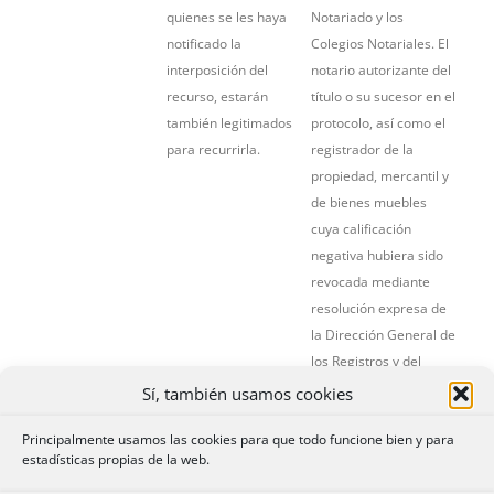
quienes se les haya
Notariado y los
notificado la
Colegios Notariales. El
interposición del
notario autorizante del
recurso, estarán
título o su sucesor en el
también legitimados
protocolo, así como el
para recurrirla.
registrador de la
propiedad, mercantil y
de bienes muebles
cuya calificación
negativa hubiera sido
revocada mediante
resolución expresa de
la Dirección General de
los Registros y del
Notariado podrán
Sí, también usamos cookies
recurrir la resolución
Principalmente usamos las cookies para que todo funcione bien y para
de ésta
cuando la
estadísticas propias de la web.
misma afecte a un
derecho o interés del