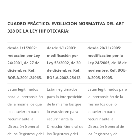
CUADRO PRÁCTICO: EVOLUCION NORMATIVA DEL ART
328 DE LA LEY HIPOTECARIA:
desde
1/1/2002:
desde
1/1/2003:
desde
20/11/2005:
redacción por Ley
modificación por
modificación por la
24/2001, de 27 de
Ley 53/2002, de 30
Ley 24/2005, de 18 de
diciembre. Ref.
de diciembre. Ref.
noviembre. Ref. BOE-
BOE-A-2001-24965.
BOE-A-2002-25412.
A-2005-19005.
Están legitimados
Están legitimados
Están legitimados para
para la interposición
para la interposición
la interposición de la
de la misma los que
de la misma los que
misma los que lo
lo estuvieren para
lo estuvieren para
estuvieren para
recurrir ante la
recurrir ante la
recurrir ante la
Dirección General
Dirección General de
Dirección General de
de los Registros y del
los Registros y del
los Registros y del