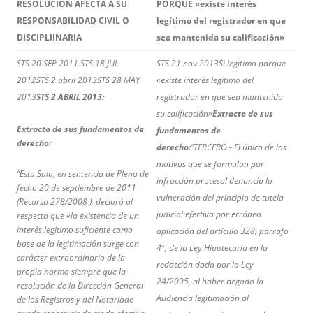
RESOLUCIÓN AFECTA A SU
PORQUE «existe interés
RESPONSABILIDAD CIVIL O
legítimo del registrador en que
DISCIPLIINARIA
sea mantenida su calificación»
STS 20 SEP 2011.
STS 18 JUL
STS 21 nov 2013
Si legitimo porque
2012
STS 2 abril 2013
STS 28 MAY
«existe interés legítimo del
2013
STS 2 ABRIL 2013:
registrador en que sea mantenida
su calificación»
Extracto de sus
Extracto de sus fundamentos de
fundamentos de
derecho:
derecho:
“TERCERO.- El único de los
motivos que se formulan por
“Esta Sala, en sentencia de Pleno de
infracción procesal denuncia la
fecha 20 de septiembre de 2011
vulneración del principio de tutela
(Recurso 278/2008 ), declaró al
judicial efectiva por errónea
respecto que «la existencia de un
interés legítimo suficiente como
aplicación del artículo 328, párrafo
base de la legitimación surge con
4°, de la Ley Hipotecaria en la
carácter extraordinario de la
redacción dada por la Ley
propia norma siempre que la
24/2005, al haber negado la
resolución de la Dirección General
Audiencia legitimación al
de los Registros y del Notariado