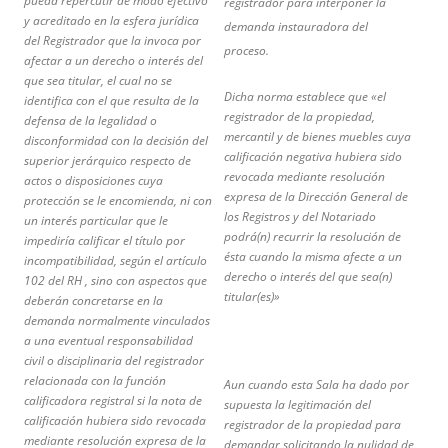
pueda repercutir de modo efectivo
registrador para interponer la
y acreditado en la esfera jurídica
demanda instauradora del
del Registrador que la invoca por
proceso.
afectar a un derecho o interés del
que sea titular, el cual no se
Dicha norma establece que «el
identifica con el que resulta de la
registrador de la propiedad,
defensa de la legalidad o
mercantil y de bienes muebles cuya
disconformidad con la decisión del
calificación negativa hubiera sido
superior jerárquico respecto de
revocada mediante resolución
actos o disposiciones cuya
expresa de la Dirección General de
protección se le encomienda, ni con
los Registros y del Notariado
un interés particular que le
podrá(n) recurrir la resolución de
impediría calificar el título por
ésta cuando la misma afecte a un
incompatibilidad, según el artículo
derecho o interés del que sea(n)
102 del RH , sino con aspectos que
titular(es)»
deberán concretarse en la
demanda normalmente vinculados
a una eventual responsabilidad
civil o disciplinaria del registrador
relacionada con la función
Aun cuando esta Sala ha dado por
calificadora registral si la nota de
supuesta la legitimación del
calificación hubiera sido revocada
registrador de la propiedad para
mediante resolución expresa de la
demandar solicitando la nulidad de