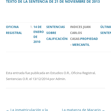
TEXTO DE LA SENTENCIA DE 21 DE NOVIEMBRE DE 2013
OFICINA
14 DE
SENTENCIAS
INDICES JUAN
ÚLTIM
ENERO
REGISTRAL
SOBRE
CARLOS
SENTE
DE
CALIFICACIÓN
CASAS:
PROPIEDAD
2010
–
MERCANTIL
Esta entrada fue publicada en
Estudios O.R.
,
Oficina Registral
,
Sentencias O.R.
el
13/12/2014
por
Admin
.
Navegación
←
La inmatriculación y la
La matanza de Macario
→