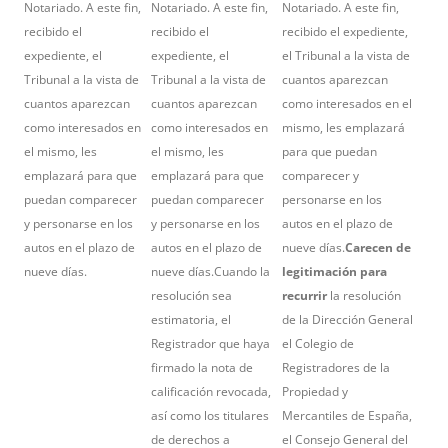
Notariado. A este fin,
Notariado. A este fin,
Notariado. A este fin,
recibido el
recibido el
recibido el expediente,
expediente, el
expediente, el
el Tribunal a la vista de
Tribunal a la vista de
Tribunal a la vista de
cuantos aparezcan
cuantos aparezcan
cuantos aparezcan
como interesados en el
como interesados en
como interesados en
mismo, les emplazará
el mismo, les
el mismo, les
para que puedan
emplazará para que
emplazará para que
comparecer y
puedan comparecer
puedan comparecer
personarse en los
y personarse en los
y personarse en los
autos en el plazo de
autos en el plazo de
autos en el plazo de
nueve días.
Carecen de
nueve días.
nueve días.Cuando la
legitimación para
resolución sea
recurrir
la resolución
estimatoria, el
de la Dirección General
Registrador que haya
el Colegio de
firmado la nota de
Registradores de la
calificación revocada,
Propiedad y
así como los titulares
Mercantiles de España,
de derechos a
el Consejo General del