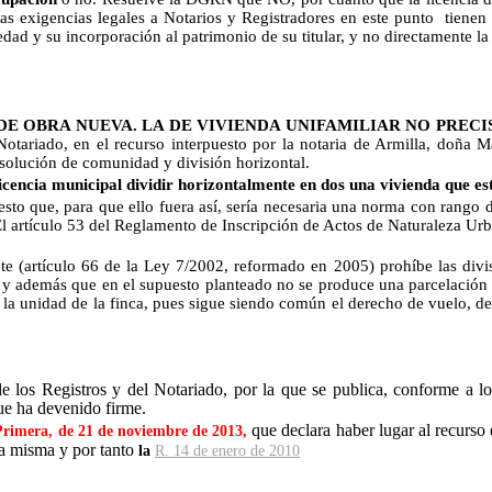
as exigencias legales a Notarios y Registradores en este punto tienen c
iedad y su incorporación al patrimonio de su titular, y no directamente 
DE OBRA NUEVA. LA DE VIVIENDA UNIFAMILIAR NO PRECI
otariado, en el recurso interpuesto por la notaria de Armilla, doña Ma
isolución de comunidad y división horizontal.
 licencia municipal dividir horizontalmente en dos una vivienda que es
esto que, para que ello fuera así, sería necesaria una norma con rango d
El artículo 53 del Reglamento de Inscripción de Actos de Naturaleza Urba
tículo 66 de la Ley 7/2002, reformado en 2005) prohíbe las divisio
s, y además que en el supuesto planteado no se produce una parcelación
era la unidad de la finca, pues sigue siendo común el derecho de vuelo, 
 los Registros y del Notariado, por la que se publica, conforme a lo 
ue ha devenido firme.
que declara haber lugar al recurso 
Primera, de 21 de noviembre de 2013,
la misma y por tanto
la
R. 14 de enero de 2010