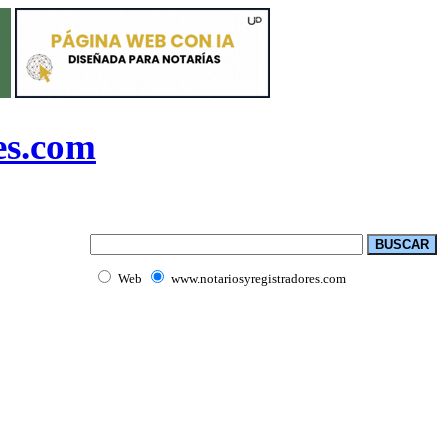
es.com
Web
www.notariosyregistradores.com