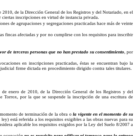
 2010, de la Dirección General de los Registros y del Notariado, en el
 ciertas inscripciones en virtud de instancia privada.
ciones de agrupaciones y segregaciones practicadas hace más de veinte
las fincas afectadas y por no cumplirse con los requisitos para inscribir
favor de terceras personas que no han prestado su consentimiento
, por
iones en inscripciones practicadas, éstas se encuentran bajo la
udicial firme dictada en procedimiento dirigido contra tales titulares.
 de enero de 2010, de la Dirección General de los Registros y del
de Torrox, por la que se suspende la inscripción de una escritura de
 el momento de terminación de la obra o
la vigente en el momento de su
ey) está referida a los requisitos exigibles a las obras nuevas para su
sidera aplicable los requisitos exigidos por la Ley del Suelo 8/2007 a
de ocupación
no es requisito para edificar ni tampoco para la entrega