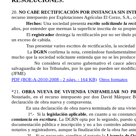
RESOLUCIONES:
20.
NO CABE RECTIFICACIÓN POR INSTANCIA SIN IN
recurso interpuesto por Explotaciones Agrícolas El Corzo, S.A., co
Hechos:
Una sociedad presenta
escrito solicitando la rec
años, por entender que merman la superficie inscrita de su propie
El
registrador
deniega la rectificación por no ser título p
un exceso de cabida.
Tras presentar varios escritos de rectificación, la sociedad 
La
DGRN
confirma la nota, centrándose fundamentalm
mucho que la sociedad solicitante entienda que no se les produce 
No considera el recurso gubernativo el cauce adecuado, por
salvaguardia de los Tribunales, por lo que no pueden ser modificad
(JFME)
PDF (BOE-A-2010-2008 - 2 págs. - 164 KB)
Otros formatos
*21.
OBRA NUEVA DE VIVIENDA UNIFAMILIAR NO PR
Notariado, en el recurso interpuesto por don David Márquez Bot
declaración de obra nueva y compraventa.
En una declaración de obra nueva terminada de una vivienda 
1ª.- Si la
legislación aplicable
, en cuanto a su constanci
constancia en escritura
. La DGRN opta por lo segundo, puesto que 
documentación pública e inscripción y no a los controles administ
notarios y registradores, aunque la finalización de la obra fue ante
2ª.- Si es necesario acreditar al notario la
Licencia de O