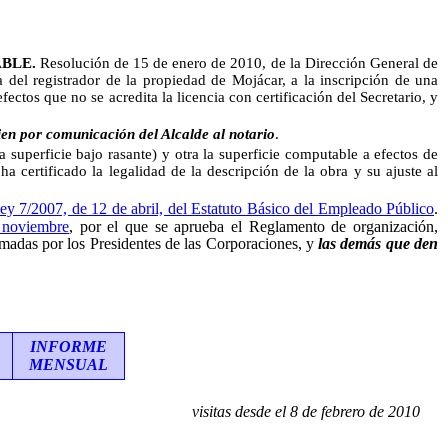
BLE.
Resolución de 15 de enero de 2010, de la Dirección General de
a del registrador de la propiedad de Mojácar, a la inscripción de una
os que no se acredita la licencia con certificación del Secretario, y
bien por comunicación del Alcalde al notario
.
perficie bajo rasante) y otra la superficie computable a efectos de
a certificado la legalidad de la descripción de la obra y su ajuste al
ey 7/2007, de 12 de abril, del Estatuto Básico del Empleado Público
.
 noviembre
, por el que se aprueba el Reglamento de organización,
irmadas por los Presidentes de las Corporaciones, y
las demás que den
INFORME
MENSUAL
visitas desde el 8 de febrero de 2010