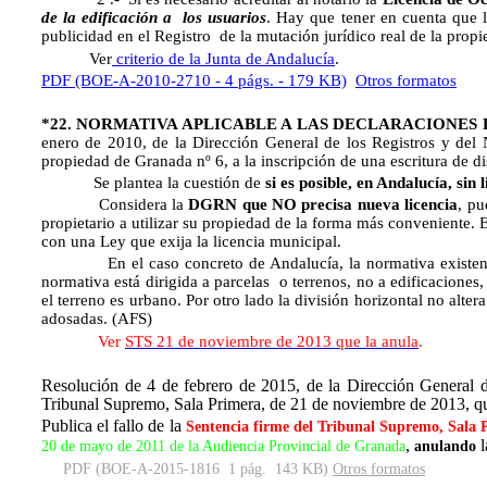
de la edificación a los usuarios
. Hay que tener en cuenta que l
publicidad en el Registro de la mutación jurídico real de la prop
Ver
criterio de la Junta de Andalucía
.
PDF (BOE-A-2010-2710 - 4 págs. - 179 KB)
Otros formatos
*22. NORMATIVA APLICABLE A LAS DECLARACIONES 
enero de 2010, de la Dirección General de los Registros y del N
propiedad de Granada nº 6, a la inscripción de una escritura de d
Se plantea la cuestión de
si es posible, en Andalucía, sin
Considera la
DGRN que NO precisa nueva licencia
, pu
propietario a utilizar su propiedad de la forma más conveniente. 
con una Ley que exija la licencia municipal.
En el caso concreto de Andalucía, la normativa existente (ar
normativa está dirigida a parcelas o terrenos, no a edificacione
el terreno es urbano. Por otro lado la división horizontal no alt
adosadas. (AFS)
Ver
STS 21 de noviembre de 2013 que la anula
.
Resolución de 4 de febrero de 2015, de la Dirección General de
Tribunal Supremo, Sala Primera, de 21 de noviembre de 2013, q
Publica el fallo de la
Sentencia firme del Tribunal Supremo, Sala 
,
20 de mayo de 2011 de la Audiencia Provincial de Granada
anulando
PDF (BOE-A-2015-1816  1 pág.  143 KB)
Otros formatos