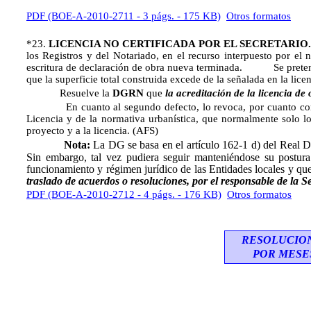
PDF (BOE-A-2010-2711 - 3 págs. - 175 KB)
Otros formatos
*23.
LICENCIA NO CERTIFICADA POR EL SECRETARIO
los Registros y del Notariado, en el recurso interpuesto por el 
escritura de declaración de obra nueva terminada. Se pretende in
que la superficie total construida excede de la señalada en la licen
Resuelve la
DGRN
que
la acreditación de la licencia de
En cuanto al segundo defecto, lo revoca, por cuanto considera 
Licencia y de la normativa urbanística, que normalmente solo lo e
proyecto y a la licencia. (AFS)
Nota:
La DG se basa en el
artículo 162-1 d) del Real 
Sin embargo, tal vez pudiera seguir manteniéndose su postura
funcionamiento y régimen jurídico de las Entidades locales y que
traslado de acuerdos o resoluciones, por el responsable de la S
PDF (BOE-A-2010-2712 - 4 págs. - 176 KB)
Otros formatos
RESOLUCIO
POR MESE