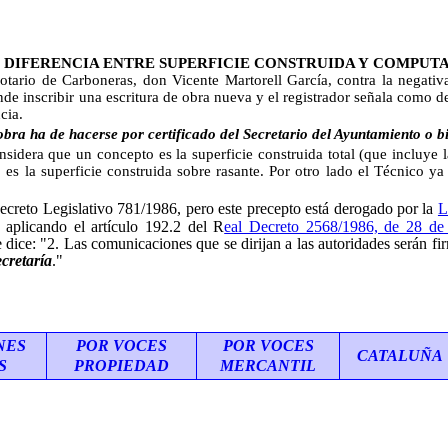
. DIFERENCIA ENTRE SUPERFICIE CONSTRUIDA Y COMPUTA
notario de Carboneras, don Vicente Martorell García, contra la negativ
scribir una escritura de obra nueva y el registrador señala como defect
cia.
 obra ha de hacerse por certificado del Secretario del Ayuntamiento o 
que un concepto es la superficie construida total (que incluye la su
s la superficie construida sobre rasante. Por otro lado el Técnico ya h
Decreto Legislativo 781/1986, pero este precepto está derogado por la
L
 aplicando el artículo 192.2 del R
eal Decreto 2568/1986, de 28 de
 dice: "2. Las comunicaciones que se dirijan a las autoridades serán f
ecretaría
."
NES
POR VOCES
POR VOCES
CATALUÑA
S
PROPIEDAD
MERCANTIL