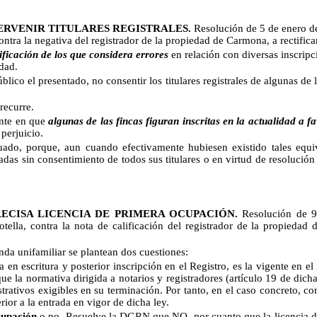
TERVENIR TITULARES REGISTRALES.
Resolución de 5 de enero de
ntra la negativa del registrador de la propiedad de Carmona, a rectificar
tificación de los que considera errores
en relación con diversas inscrip
dad.
úblico el presentado, no consentir los titulares registrales de algunas de 
recurre.
ente en que
algunas de las fincas figuran inscritas en la actualidad a 
perjuicio.
que, aun cuando efectivamente hubiesen existido tales equivocac
as sin consentimiento de todos sus titulares o en virtud de resolución j
ECISA LICENCIA DE PRIMERA OCUPACIÓN.
Resolución de 9
ella, contra la nota de calificación del registrador de la propiedad 
unifamiliar se plantean dos cuestiones:
a en escritura y posterior inscripción en el Registro, es la vigente en
la normativa dirigida a notarios y registradores (artículo 19 de dicha l
rativos exigibles en su terminación. Por tanto, en el caso concreto, con
rior a la entrada en vigor de dicha ley.
cupación
o no. Resuelve la DGRN que NO, por cuanto que la licencia 