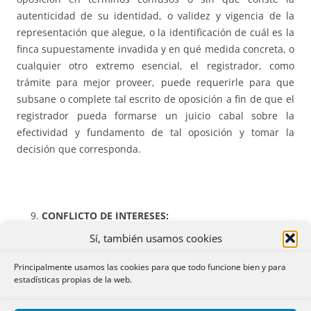
autenticidad de su identidad, o validez y vigencia de la
representación que alegue, o la identificación de cuál es la
finca supuestamente invadida y en qué medida concreta, o
cualquier otro extremo esencial, el registrador, como
trámite para mejor proveer, puede requerirle para que
subsane o complete tal escrito de oposición a fin de que el
registrador pueda formarse un juicio cabal sobre la
efectividad y fundamento de tal oposición y tomar la
decisión que corresponda.
CONFLICTO DE INTERESES:
Sí, también usamos cookies
Resolución de 17 octubre de 2024,
de la Dirección General
de Seguridad
Jurídica y Fe Pública (BOE 21 de noviembre
Principalmente usamos las cookies para que todo funcione bien y para
estadísticas propias de la web.
de 2024)
: No puede darse por sentado que siempre que en
una partición hereditaria con liquidación previa del