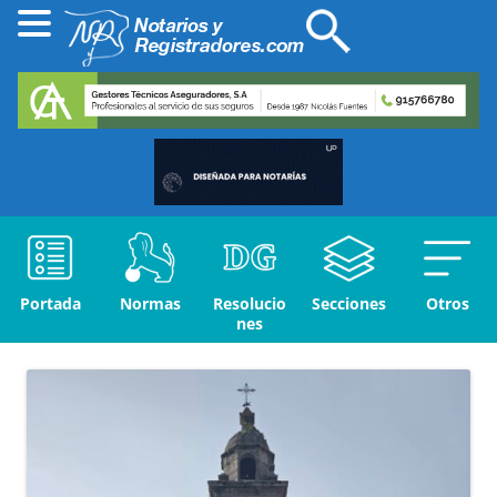
Portada
Normas
Resolucio
Secciones
Otros
nes