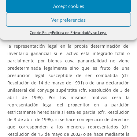
patrimonio ganancial intervenga el viudo en su propio
Accept cookies
nombre y en representación de un hijo no emancipado
existe, por definición, oposición de intereses, sino que
Ver preferencias
habrá que examinar las circunstancias concretas de cada
caso. El interés directo que tiene el cónyuge viudo en las
Cookie Policy
Política de Privacidad
Aviso Legal
consecuencias de la liquidación de gananciales le priva de
la representación legal en la propia determinación del
inventario ganancial si el activo está integrado total o
parcialmente por bienes cuya ganancialidad no viene
predeterminada legalmente sino que es fruto de una
presunción legal susceptible de ser combatida (cfr.
Resolución de 14 de marzo de 1991) o de una declaración
unilateral del cónyuge supérstite (cfr. Resolución de 3 de
abril de 1995). Por los mismos motivos cesa la
representación legal del progenitor en la partición
estrictamente hereditaria si esta es parcial (cfr. Resolución
de 3 de abril de 1995), si se hace con ejercicio de derechos
que corresponden a los menores representados (cfr.
Resolución de 15 de mayo de 2002) o se hace mediante la