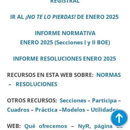
REGISTRAL
IR AL
¡NO TE LO PIERDAS!
DE ENERO 2025
I
N
FORME NORMATIVA
ENERO
2025
(Secciones I y II BOE)
I
NFORME RESOLUCIONES
ENERO 2025
RECURSOS EN ESTA WEB SOBRE:
NORMAS
–
RESOLUCIONES
OTROS RECURSOS
:
Secciones
–
Participa
–
Cuadros
–
Práctica
–
Modelos
–
Utilidades
WEB:
Qué ofrecemos
–
NyR, página de