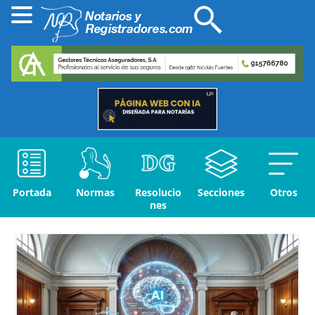
Portada
Normas
Resolucio
Secciones
Otros
nes