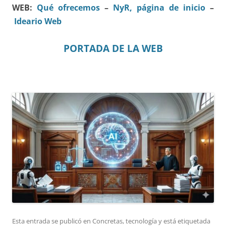
WEB:
Qué ofrecemos
–
NyR, página de inicio
–
Ideario Web
PORTADA DE LA WEB
Esta entrada se publicó en
Concretas
,
tecnología
y está etiquetada