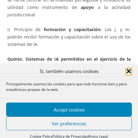
utilidad como instrumento de
apoyo
a la actividad
jurisdiccional.
i) Principio de
formación y capacitación
. Los j. y m.
podrán recibir formación y capacitación sobre el uso de los
sistemas de IA.
Quinto. Sistemas de IA permitidos en el ejercicio de la
actividad jurisdiccional.
Sólo lo están aquellos sistemas de
Sí, también usamos cookies
IA, incluidas las herramientas de IA generativa,
facilitados
por las Administraciones competentes
en materia de
Principalmente usamos las cookies para que todo funcione bien y para
justicia o por el
CGPJ
. Y sólo podrán ser utilizados en el
estadísticas propias de la web.
marco de los usos permitidos
.
Accept cookies
Sexto. Usos permitidos.
En el ejercicio de la actividad
jurisdiccional, los j. y m. únicamente podrán utilizar los
Ver preferencias
sistemas de IA como
instrumentos de apoyo o asistencia
y
respetando los criterios, pautas de uso y principios
Cookie Policy
Política de Privacidad
Aviso Legal