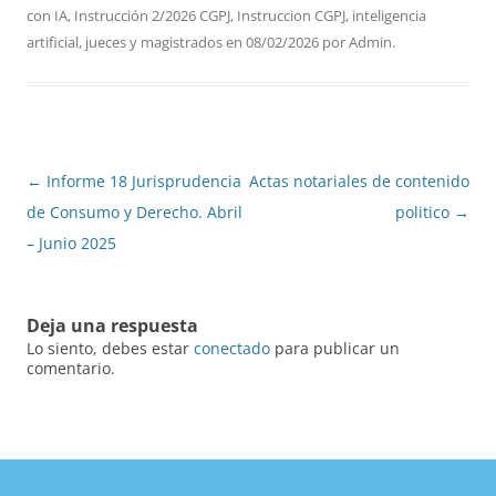
con
IA
,
Instrucción 2/2026 CGPJ
,
Instruccion CGPJ
,
inteligencia
artificial
,
jueces y magistrados
en
08/02/2026
por
Admin
.
Navegación
←
Informe 18 Jurisprudencia
Actas notariales de contenido
de
de Consumo y Derecho. Abril
politico
→
entradas
– Junio 2025
Deja una respuesta
Lo siento, debes estar
conectado
para publicar un
comentario.