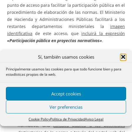
punto de acceso para facilitar la participación pública en el
procedimiento de elaboración de las normas. El Ministerio
de Hacienda y Administraciones Públicas facilitará a los
restantes departamentos ministeriales la
imagen
identificativa
de este acceso, que
incluirá la expresión
«Participación pública en proyectos normativos»
.
Todo ello venía ya impuesto, con rango de Ley, por la
Ley
Sí, también usamos cookies
50/1997, de 27 de noviembre, del
Gobierno
, cuyo
Art. 26
,
establecía 2 vías para posibilitar la participación de
Principalmente usamos las cookies para que todo funcione bien y para
estadísticas propias de la web.
ciudadanos, organizaciones y asociaciones en el proceso
de elaboración de los anteproyectos de ley, proyectos de
real decreto legislativo y proyectos de normas
Accept cookies
reglamentarias impulsados por la Administración General
del Estado:
Ver preferencias
con carácter previo
a la elaboración del texto
Cookie Policy
Política de Privacidad
Aviso Legal
normativo, una
consulta pública a los potenciales