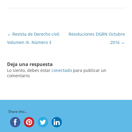
Navegación
←
Revista de Derecho civil.
Resoluciones DGRN Octubre
de
Volumen III. Número 3
2016
→
entradas
Deja una respuesta
Lo siento, debes estar
conectado
para publicar un
comentario.
Share this...