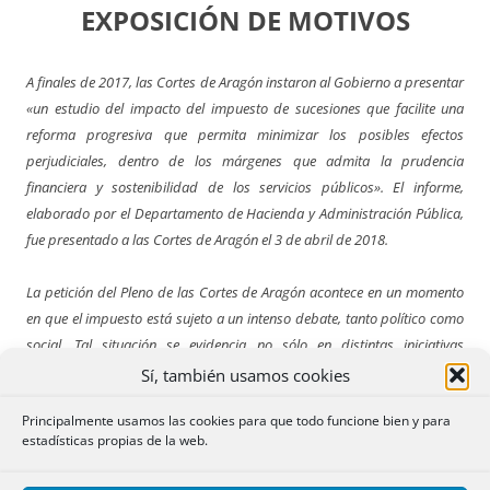
EXPOSICIÓN DE MOTIVOS
A finales de 2017, las Cortes de Aragón instaron al Gobierno a presentar
«un estudio del impacto del impuesto de sucesiones que facilite una
reforma progresiva que permita minimizar los posibles efectos
perjudiciales, dentro de los márgenes que admita la prudencia
financiera y sostenibilidad de los servicios públicos». El informe,
elaborado por el Departamento de Hacienda y Administración Pública,
fue presentado a las Cortes de Aragón el 3 de abril de 2018.
La petición del Pleno de las Cortes de Aragón acontece en un momento
en que el impuesto está sujeto a un intenso debate, tanto político como
social. Tal situación se evidencia no sólo en distintas iniciativas
parlamentarias en los últimos meses, sino también en la atención
Sí, también usamos cookies
mediática, en la actividad de diversas asociaciones que abogan por su
Principalmente usamos las cookies para que todo funcione bien y para
modificación o supresión y en peticiones de reforma cursadas desde
estadísticas propias de la web.
distintas instituciones como el Justicia de Aragón.