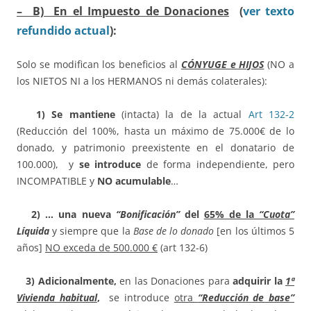
– B) En el Impuesto de Donaciones
(
ver texto
refundido actual
):
Solo se modifican los beneficios al
CÓNYUGE e HIJOS
(NO a
los NIETOS NI a los HERMANOS ni demás colaterales):
1)
Se mantiene
(intacta) la de la actual
Art 132-2
(Reducción del 100%, hasta un máximo de 75.000€ de lo
donado, y patrimonio preexistente en el donatario de
100.000), y
se introduce
de forma independiente, pero
INCOMPATIBLE y
NO acumulable
…
2) … una nueva
“Bonificación”
del
65% de la
“Cuota”
Líquida
y siempre que la
Base
de lo donado
[en los últimos 5
años]
NO exceda de 500.000 €
(art 132-6)
3)
Adicionalmente,
en las Donaciones para
adquirir la
1ª
Vivienda habitual
,
se introduce
otra
“Reducción de base”