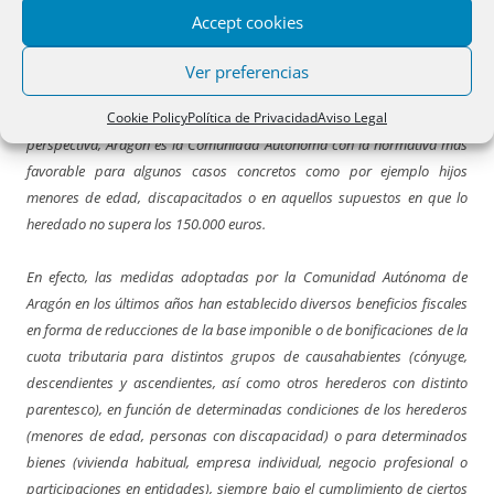
Como señala el informe, es evidente que la mayor parte de las
Accept cookies
Comunidades Autónomas se han ido separando de la normativa estatal
del impuesto, estableciendo beneficios fiscales que han llegado, en
Ver preferencias
algunas de ellas, a su práctica eliminación para los parientes de los
Cookie Policy
Política de Privacidad
Aviso Legal
grupos I y II (cónyuge, ascendientes y descendientes). En esta
perspectiva, Aragón es la Comunidad Autónoma con la normativa más
favorable para algunos casos concretos como por ejemplo hijos
menores de edad, discapacitados o en aquellos supuestos en que lo
heredado no supera los 150.000 euros.
En efecto, las medidas adoptadas por la Comunidad Autónoma de
Aragón en los últimos años han establecido diversos beneficios fiscales
en forma de reducciones de la base imponible o de bonificaciones de la
cuota tributaria para distintos grupos de causahabientes (cónyuge,
descendientes y ascendientes, así como otros herederos con distinto
parentesco), en función de determinadas condiciones de los herederos
(menores de edad, personas con discapacidad) o para determinados
bienes (vivienda habitual, empresa individual, negocio profesional o
participaciones en entidades), siempre bajo el cumplimiento de ciertos