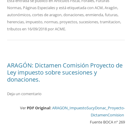
Esta entrada se publicó en
Artículos Fiscal
,
Forales
,
Futuras
Normas
,
Páginas Especiales
y está etiquetada con
ACM
,
Aragón
,
autonómicos
,
cortes de aragon
,
donaciones
,
enmienda
,
futuras
,
herencias
,
impuesto
,
normas
,
proyectos
,
sucesiones
,
tramitacion
,
tributos
en
16/09/2018
por
ACME
.
ARAGÓN: Dictamen Comisión Proyecto de
Ley impuesto sobre sucesiones y
donaciones.
Deja un comentario
Ver
PDF Original
:
ARAGON_ImpuestoSucyDonac_Proyecto-
DictamenComision
Fuente BOCA nº 269