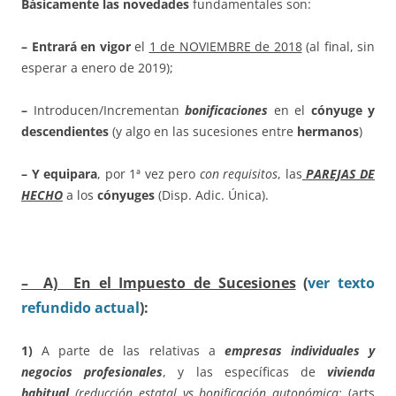
Básicamente las novedades
fundamentales son:
– Entrará en vigor
el
1 de NOVIEMBRE de 2018
(al final, sin
esperar a enero de 2019);
–
Introducen/Incrementan
bonificaciones
en el
cónyuge y
descendientes
(y algo en las sucesiones entre
hermanos
)
– Y equipara
, por 1ª vez pero
con requisitos
, las
PAREJAS DE
HECHO
a los
cónyuges
(Disp. Adic. Única).
– A) En el Impuesto de Sucesiones
(
ver texto
refundido actual
):
1)
A parte de las relativas a
empresas individuales y
negocios profesionales
, y las específicas de
vivienda
habitual
(reducción estatal vs bonificación autonómica;
(arts