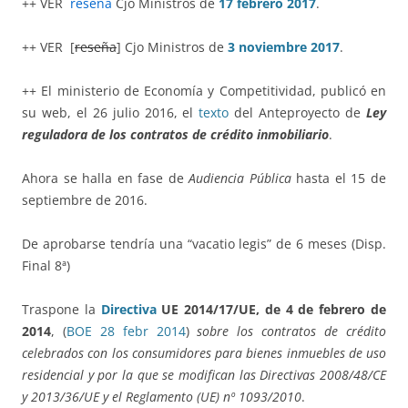
++ VER
reseña
Cjo Ministros de
17 febrero 2017
.
++ VER [
reseña
] Cjo Ministros de
3 noviembre 2017
.
++ El ministerio de Economía y Competitividad, publicó en
su web, el 26 julio 2016, el
texto
del Anteproyecto de
Ley
reguladora de los contratos de crédito inmobiliario
.
Ahora se halla en fase de
Audiencia Pública
hasta el 15 de
septiembre de 2016.
De aprobarse tendría una “vacatio legis” de 6 meses (Disp.
Final 8ª)
Traspone la
Directiva
UE
2014/17/UE, de 4 de febrero de
2014
, (
BOE 28 febr 2014
)
sobre los contratos de crédito
celebrados con los consumidores para bienes inmuebles de uso
residencial y por la que se modifican las Directivas 2008/48/CE
y 2013/36/UE y el Reglamento (UE) nº 1093/2010
.