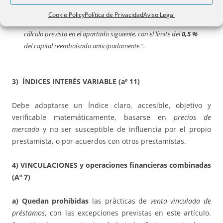
podrá exceder del importe de la pérdida financiera que
Cookie Policy
Política de Privacidad
Aviso Legal
pudiera sufrir el prestamista, de conformidad con la forma de
cálculo prevista en el apartado siguiente, con el límite del
0,5 %
del capital reembolsado anticipadamente.”
.
3) ÍNDICES INTERÉS VARIABLE (aº 11)
Debe adoptarse un Índice claro, accesible, objetivo y
verificable matemáticamente, basarse en
precios de
mercado
y no ser susceptible de influencia por el propio
prestamista, o por acuerdos con otros prestamistas.
4) VINCULACIONES y operaciones financieras combinadas
(Aº 7)
a) Quedan prohibidas
las prácticas de
venta vinculada de
préstamos
, con las excepciones previstas en este artículo.