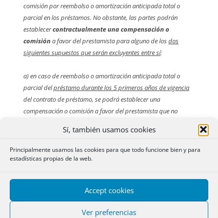
comisión por reembolso o amortización anticipada total o
parcial en los préstamos. No obstante, las partes podrán
establecer
contractualmente una compensación o
comisión
a favor del prestamista para alguno de los
dos
siguientes supuestos que serán excluyentes entre sí
:
a) en caso de reembolso o amortización anticipada total o
parcial del
préstamo durante los 5 primeros años de vigencia
del contrato de préstamo, se podrá establecer una
compensación o comisión a favor del prestamista que no
podrá exceder del importe de la pérdida financiera que
Sí, también usamos cookies
pudiera sufrir el prestamista, de conformidad con la forma de
cálculo prevista en el apartado siguiente, con el límite del
Principalmente usamos las cookies para que todo funcione bien y para
0,25%
del capital reembolsado anticipadamente; o
estadísticas propias de la web.
b) en caso de reembolso o amortización anticipada total o
Accept cookies
parcial del préstamo
durante los 3 primeros años de
vigencia
del contrato de préstamo, se podrá establecer una
Ver preferencias
compensación o comisión a favor del prestamista que no