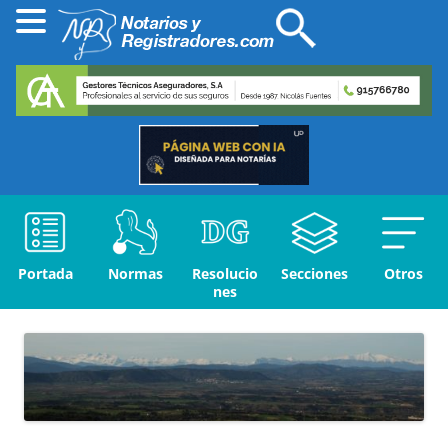
Portada
Normas
Resolucio
Secciones
Otros
nes