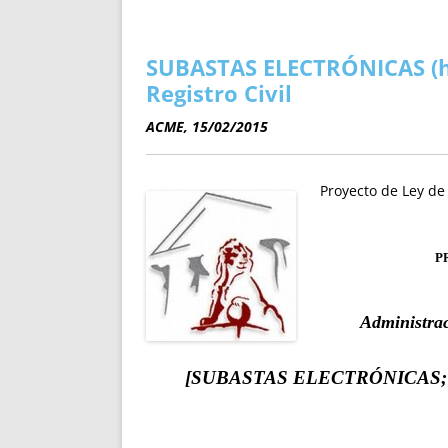
ENRIQUECIDAS
TITULARES 
NO DESESPERES
CAT
A MANO
SUCESIONES 
SUBASTAS ELECTRÓNICAS (hip
FUTURAS NORMAS
GEORREFE
Registro Civil
ALQUILE
ACME, 15/02/2015
TRI
LH Y C
Proyecto de Ley de 
¿SABIA
FRANCI
BÚSQUED
P
Administrac
[SUBASTAS ELECTRÓNICAS; e In