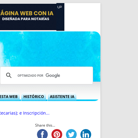
ESTA WEB
HISTÓRICO
ASISTENTE IA
A DGRN
QUÉ OFRECEMOS
arias); e Inscripción...
 NIF
IDEARIO WEB
 LABORAL
QUIÉNES SOMOS
Share this...
ÁBILES
HISTORIA