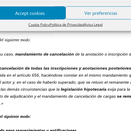
se, en su caso, que se ha consignado el precio, así como las demás cir
Accept cookies
Ver preferencias
rematante ha obtenido crédito para atender el pago del precio del rema
Cookie Policy
Política de Privacidad
Aviso Legal
dad que haya concedido el préstamo, a los efectos previstos en el artíc
el siguiente modo:
su caso,
mandamiento de cancelación
de la anotación o inscripción
cancelación de todas las inscripciones y anotaciones posteriore
nida en el artículo 656, haciéndose constar en el mismo mandamiento qu
 del actor y, en el caso de haberlo superado, que se retuvo el remanente 
las demás circunstancias que la
legislación hipotecaria
exija para la
reto de adjudicación y el mandamiento de cancelación de cargas
se rem
.»
el siguiente modo:
do para requerimientos y notificaciones.