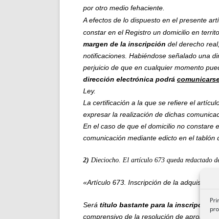
por otro
medio fehaciente
.
A efectos de lo dispuesto en el presente art
constar en el Registro un domicilio en terri
margen de la inscripción
del derecho real
notificaciones. Habiéndose señalado una di
perjuicio de que en cualquier momento pueda
dirección electrónica podrá
comunicarse
Ley.
La certificación a la que se refiere el artícu
expresar la realización de dichas comunica
En el caso de que el domicilio no constare 
comunicación mediante edicto en el tablón 
2)
Dieciocho. El artículo 673 queda redactado d
«Artículo 673. Inscripción de la adquisición: t
Pri
Será
título bastante para la inscripción 
pro
comprensivo de la resolución de aprobación 