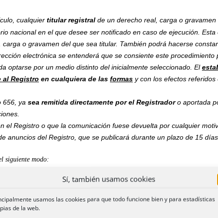
ículo, cualquier
titular registral
de un derecho real, carga o gravamen 
torio nacional en el que desee ser notificado en caso de ejecución. Est
, carga o gravamen del que sea titular. También podrá hacerse consta
rección electrónica se entenderá que se consiente este procedimiento
 optarse por un medio distinto del inicialmente seleccionado. El
esta
 al Registro
en cualquiera de las
formas
y con los efectos referidos
lo 656, ya
sea remitida directamente por el Registrador
o aportada po
ciones.
en el Registro o que la comunicación fuese devuelta por cualquier motiv
de anuncios del Registro, que se publicará durante un plazo de 15 días
el siguiente modo:
Sí, también usamos cookies
ítulo.
ncipalmente usamos las cookies para que todo funcione bien y para estadísticas
en el Registro de la Propiedad
el
testimonio, expedido por el Secret
pias de la web.
del remate, de la adjudicación al acreedor o de la transmisión por con