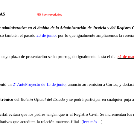
CAS
NO hay novedades
administrativa en el ámbito de la Administración de Justicia y del Registro C
icó también el pasado
23 de junio
; por lo que igualmente ampliaremos la reseñ
S
cuyo plazo de presentación se ha prorrogado igualmente hasta el día
31 de ma
entó un
2º AnteProyecto de 13 de junio
, anunció au remisión a Cortes, y destac
ctrónico
del
Boletín Oficial del Estado
y se podrá participar en cualquier puja 
pital
evitará que los padres tengan que ir al Registro Civil. Se incrementan los
tativos que acrediten la relación materno-filial. [
leer más…
]