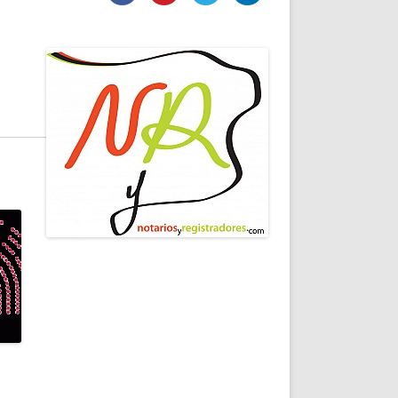
DE INICIO
PREMIO NYR
VORITOS
CONVENCIONES ANUALES
A IRPF
NUEVA ETAPA
AS
POLÍTICA DE PRIVACIDAD
IJUELAS
AVISO LEGAL
POTECA
REPORTAR INCIDENCIA
PERES
LOGOTIPO
CES
ENTREVISTAS
SONRISA
ENVÍA CORREO
CANALES DE VÍDEO