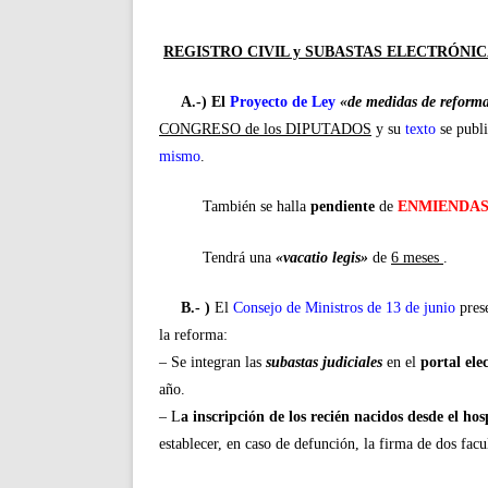
REGISTRO CIVIL y SUBASTAS ELECTRÓNI
A.-) El
Proyecto de Ley
«de medidas de reforma 
CONGRESO de los DIPUTADOS
y su
texto
se publ
mismo
.
También se halla
pendiente
de
ENMIENDA
Tendrá una
«vacatio legis»
de
6 meses
.
B.- )
El
Consejo de Ministros de 13 de junio
pres
la reforma:
– Se integran las
subastas judiciales
en el
portal ele
año.
– L
a inscripción de los recién nacidos desde el hos
establecer, en caso de defunción, la firma de dos facul