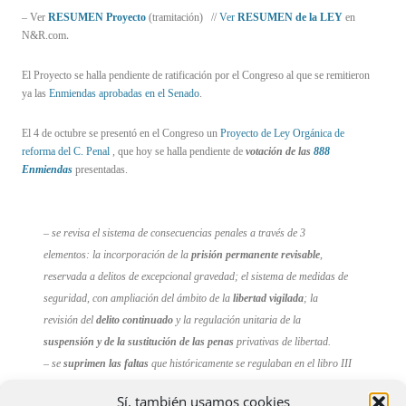
– Ver
RESUMEN Proyecto
(tramitación) //
Ver
RESUMEN de la LEY
en
.
N&R.com
El Proyecto se halla pendiente de ratificación por el Congreso al que se remitieron
ya las
Enmiendas aprobadas en el Senado
.
El 4 de octubre se presentó en el Congreso un
Proyecto de Ley Orgánica de
reforma del C. Penal
,
que hoy se halla pendiente de
votación de las
888
Enmiendas
presentadas.
– se revisa el sistema de consecuencias penales a través de 3
elementos: la incorporación de la
prisión permanente revisable
,
reservada a delitos de excepcional gravedad; el sistema de
medidas de
seguridad,
con ampliación del ámbito de la
libertad vigilada
; la
revisión del
delito continuado
y la regulación unitaria de la
suspensión y de la sustitución de las penas
privativas de libertad.
– se
suprimen las
faltas
que históricamente se regulaban en el libro III
del Código Penal, si bien algunas de ellas se incorporan al libro II del
Sí, también usamos cookies