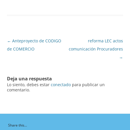
Navegación
←
Anteproyecto de CODIGO
reforma LEC actos
de
de COMERCIO
comunicación Procuradores
entradas
→
Deja una respuesta
Lo siento, debes estar
conectado
para publicar un
comentario.
Share this...