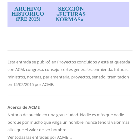
ARCHIVO
SECCIÓN
HISTÓRICO
«FUTURAS
(PRE 2015)
NORMAS»
Esta entrada se publicó en
Proyectos concluidos
y está etiquetada
con
ACM
,
congreso
,
consejo
,
cortes generales
,
enmienda
,
futuras
,
ministros
,
normas
,
parlamentaria
,
proyectos
,
senado
,
tramitacion
en
15/02/2015
por
ACME
.
Acerca de ACME
Notario de pueblo en una gran ciudad. Nadie es más que nadie
porque por mucho que valga un hombre, nunca tendrá valor más
alto, que el valor de ser hombre.
Ver todas las entradas por ACME
→