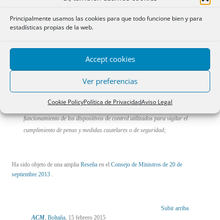
Código reguladas como delitos leves;
– Se acomete una
revisión técnica de los delitos
contra la
propiedad,
Principalmente usamos las cookies para que todo funcione bien y para
del catálogo de agravantes de la estafa, administración desleal, delitos
estadísticas propias de la web.
contra la propiedad intelectual e industrial, insolvencias punibles,
corrupción privada, malversación, corrupción de agentes públicos
Accept cookies
extranjeros, delitos de atentado y desobediencia, alteraciones del orden
público, incendios, detención ilegal, e intrusismo
.
Ver preferencias
– Y se
tipifican nuevos delitos
de
matrimonio forzado, hostigamiento o
acecho, divulgación no autorizada de imágenes o grabaciones íntimas
Cookie Policy
Política de Privacidad
Aviso Legal
obtenidas con la anuencia de la persona afectada, y manipulación del
funcionamiento de los dispositivos de control utilizados para vigilar el
cumplimiento de penas y medidas cautelares o de seguridad
;
Ha sido objeto de una amplia
Reseña
en el
Consejo de Ministros de 20 de
septiembre 2013
.
Subir arriba
ACM
,
Boltaña
, 15 febrero 2015