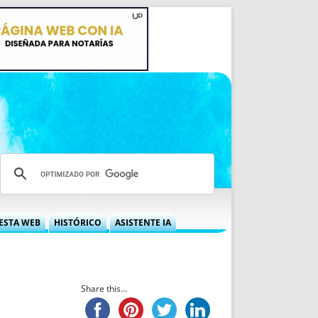
ESTA WEB
HISTÓRICO
ASISTENTE IA
A DGRN
QUÉ OFRECEMOS
 NIF
IDEARIO WEB
 LABORAL
QUIÉNES SOMOS
Share this...
ÁBILES
HISTORIA