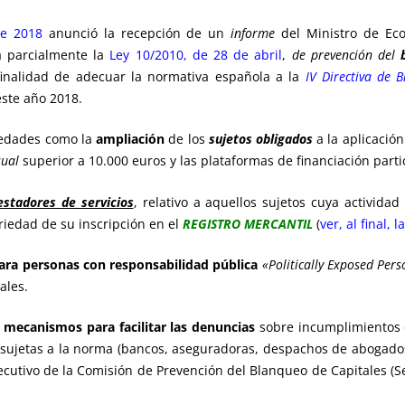
de 2018
anunció la recepción de un
informe
del Ministro de Eco
a parcialmente la
Ley 10/2010, de 28 de abril
,
de prevención del
 finalidad de adecuar la normativa española a la
IV Directiva de 
este año 2018.
vedades como la
ampliación
de los
sujetos obligados
a la aplicació
ual
superior a 10.000 euros y las plataformas de financiación parti
estadores de servicios
, relativo a aquellos sujetos cuya actividad
toriedad de su inscripción en el
REGISTRO MERCANTIL
(
ver, al final,
ara personas con responsabilidad pública
«Politically Exposed Per
ales.
r
mecanismos para facilitar las denuncias
sobre incumplimientos 
s sujetas a la norma (bancos, aseguradoras, despachos de abogado
ecutivo de la Comisión de Prevención del Blanqueo de Capitales (S