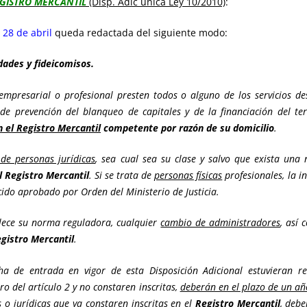
GISTRO MERCANTIL
(Disp. Adic única Ley 10/2010)
:
 28 de abril
queda redactada del siguiente modo:
dades y fideicomisos.
empresarial o profesional presten todos o alguno de los servicios de
 de prevención del blanqueo de capitales y de la financiación del te
n el Registro Mercantil
competente por razón de su domicilio
.
de personas jurídicas
, sea cual sea su clase y salvo que exista una 
 Registro Mercantil
. Si se trata de
personas físicas
profesionales, la i
ido aprobado por Orden del Ministerio de Justicia.
ablece su norma reguladora, cualquier
cambio de administradores
, así
egistro Mercantil
.
cha de entrada en vigor de esta Disposición Adicional estuvieran r
o del artículo 2 y no constaren inscritas,
deberán en el plazo de un añ
s o jurídicas que
ya constaren inscritas en el
Registro Mercantil
, debe