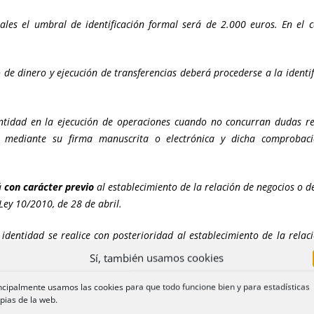
ales el umbral de identificación formal será de 2.000 euros. En el c
de dinero y ejecución de transferencias deberá procederse a la identi
tidad en la ejecución de operaciones cuando no concurran dudas res
n mediante su firma manuscrita o electrónica y dicha comprobac
á
con carácter previo
al establecimiento de la relación de negocios o de
 Ley 10/2010, de 28 de abril.
identidad se realice con posterioridad al establecimiento de la relaci
 Estos procedimientos incluirán la limitación del número, tipo y cuantí
Sí, también usamos cookies
 su volumen o complejidad.”
ncipalmente usamos las cookies para que todo funcione bien y para estadísticas
pias de la web.
R REAL
: