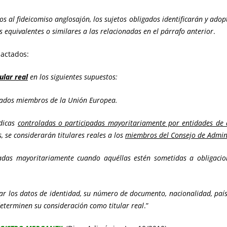
os al fideicomiso anglosajón, los sujetos obligados identificarán y a
 equivalentes o similares a las relacionadas en el párrafo anterior
.
actados:
ular real
en los siguientes supuestos:
tados miembros de la Unión Europea.
ídicas
controladas o participadas mayoritariamente por entidades de 
, se considerarán titulares reales a los
miembros del Consejo de Admin
cipadas mayoritariamente cuando aquéllas estén sometidas a obligac
r los datos de identidad, su número de documento, nacionalidad, país
eterminen su consideración como titular real
.”