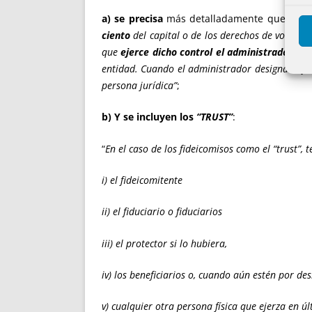
a) se precisa
más detalladamente que
“
Cuan
ciento
del capital o de los derechos de voto de l
que
ejerce dicho control el administrador
o ad
entidad. Cuando el administrador designado fue
persona jurídica”
;
b) Y se incluyen los
“TRUST”
:
“
En el caso de los fideicomisos como el “trust”,
i) el fideicomitente
ii) el fiduciario o fiduciarios
iii) el protector si lo hubiera,
iv) los beneficiarios o, cuando aún estén por des
v) cualquier otra persona física que ejerza en ú