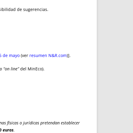
sibilidad de sugerencias.
 5 de mayo
(ver
resumen N&R.com
)].
o “on line”
del MinEco).
as físicas o jurídicas pretendan establecer
0 euros
.