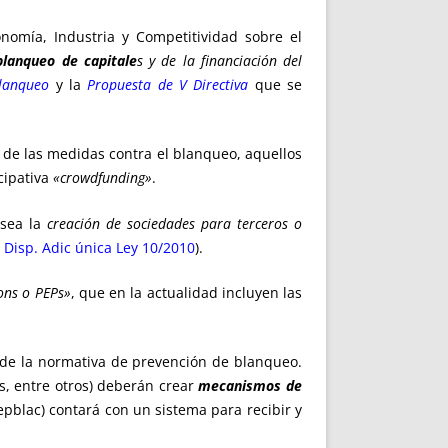
nomía, Industria y Competitividad sobre el
blanqueo de capitale
s y de la financiación del
Blanqueo
y la
Propuesta de V Directiva
que se
n de las medidas contra el blanqueo, aquellos
cipativa
«crowdfunding»
.
 sea la
creación de sociedades para terceros o
 la Disp. Adic única Ley 10/2010
).
sons o PEPs»
, que en la actualidad incluyen las
de la normativa de prevención de blanqueo.
s, entre otros) deberán crear
mecanismos de
epblac) contará con un sistema para recibir y