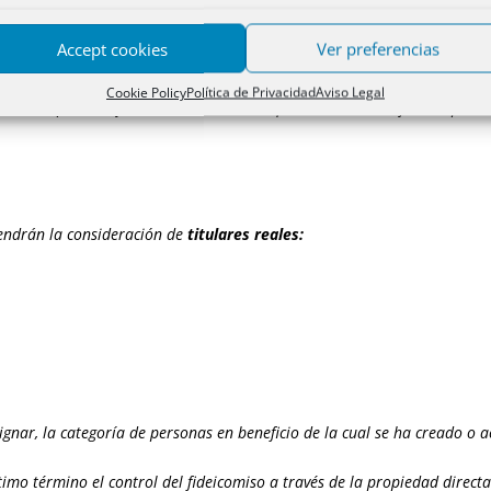
do no exista una persona física
que posea o controle, directa o in
Accept cookies
Ver preferencias
a persona jurídica, o que por otros medios ejerza el control, directo o 
ministradores, el consejero delegado o la persona en análoga situación
Cookie Policy
Política de Privacidad
Aviso Legal
ra una persona jurídica, se entenderá que el control es ejercido por 
 tendrán la consideración de
titulares reales:
ignar, la categoría de personas en beneficio de la cual se ha creado o a
ltimo término el control del fideicomiso a través de la propiedad directa