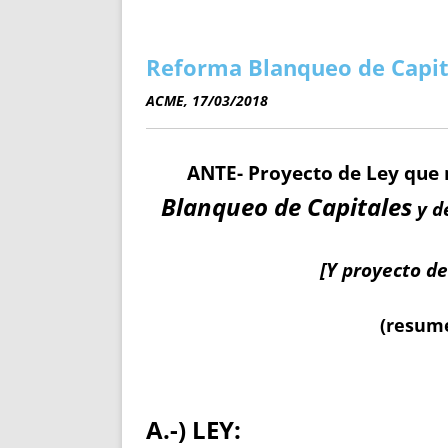
ENRIQUECIDAS
TITULARES 
NO DESESPERES
CAT
A MANO
SUCESIONES 
Reforma Blanqueo de Capit
FUTURAS NORMAS
GEORREFE
ACME, 17/03/2018
ALQUILE
TRI
LH Y C
ANTE- Proyecto de Ley que
¿SABIA
Blanqueo de Capitales
y de
FRANCI
BÚSQUED
[Y proyecto d
(resume
A.-) LEY: