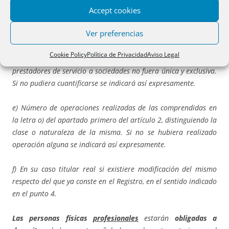
c) Prestación de este tipo de servicios a no residentes en el
Accept cookies
ejercicio de que se trate.
Ver preferencias
d) Volumen facturado por los servicios especificados en el
Cookie Policy
Política de Privacidad
Aviso Legal
apartado a) en el ejercicio y en el precedente, si la actividad de
prestadores de servicio a sociedades no fuera única y exclusiva.
Si no pudiera cuantificarse se indicará así expresamente.
e) Número de operaciones realizadas de las comprendidas en
la letra o) del apartado primero del artículo 2, distinguiendo la
clase o naturaleza de la misma. Si no se hubiera realizado
operación alguna se indicará así expresamente.
f) En su caso titular real si existiere modificación del mismo
respecto del que ya conste en el Registro, en el sentido indicado
en el punto 4.
Las personas físicas
profesionales
estarán
obligadas a