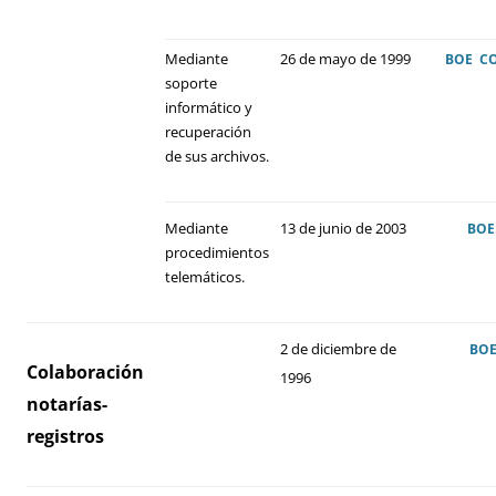
Mediante
26 de mayo de 1999
BOE
CO
soporte
informático y
recuperación
de sus archivos.
Mediante
13 de junio de 2003
BOE
procedimientos
telemáticos.
2 de diciembre de
BO
Colaboración
1996
notarías-
registros