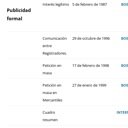
Interés legítimo
5 de febrero de 1987
BO
Publicidad
formal
Comunicación
29
de
octubre
de 199
6
BO
entre
Registradores.
Petición en
17 de febrero de 1998
BO
masa
Petición en
2
7 de
ene
ro de 199
9
BO
masa
en
Mercantiles
Cuadro
INTER
resumen