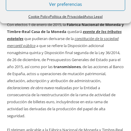
Disposición final segunda de la Ley 36/2014, de
Ver preferencias
Presupuestos Generales del Estado para 2015.
Cookie Policy
Política de Privacidad
Aviso Legal
Con efectos 1 de enero de 2015, la
Fábrica Nacional de Moneda y
Timbre-Real Casa de la Moneda
quedará
exenta de los tributos
estatales
que pudieran derivarse de la
constitución de la sociedad
mercantil pública
a que se refiere la Disposición adicional
nonagésima quinta y Disposición final segunda de la Ley 36/2014,
de 26 de diciembre, de Presupuestos Generales del Estado para el
año 2015, así como por las
transmisiones
, de las acciones al Banco
de España, actos u operaciones de mutación patrimonial,
afectación, adscripción y atribución de administración,
declaraciones de obra nueva
realizadas por la Entidad a
consecuencia de la reestructuración de la rama de actividad de
producción de billetes euro, incluyéndose en esta rama de
actividad las derivadas de la producción del papel de alta
seguridad.
El régimen aplicable a la Fábrica Nacional de Moneda y Timbre-Real