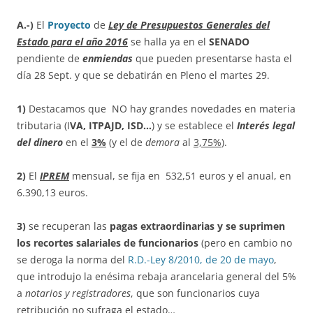
A.-)
El
Proyecto
de
Ley de Presupuestos Generales del
Estado para el año 2016
se halla ya en el
SENADO
pendiente de
enmiendas
que pueden presentarse hasta el
día 28 Sept. y que se debatirán en Pleno el martes 29.
1)
Destacamos que NO hay grandes novedades en materia
tributaria (I
VA, ITPAJD, ISD…
) y se establece el
Interés legal
del dinero
en el
3%
(y el de
demora
al
3,75%
).
2)
El
IPREM
mensual, se fija en 532,51 euros y el anual, en
6.390,13 euros.
3)
se recuperan las
pagas extraordinarias y se suprimen
los recortes salariales de funcionarios
(pero en cambio no
se deroga la norma del
R.D.-Ley 8/2010, de 20 de mayo
,
que introdujo la enésima rebaja arancelaria general del 5%
a
notarios y registradores
, que son funcionarios cuya
retribución no sufraga el estado…