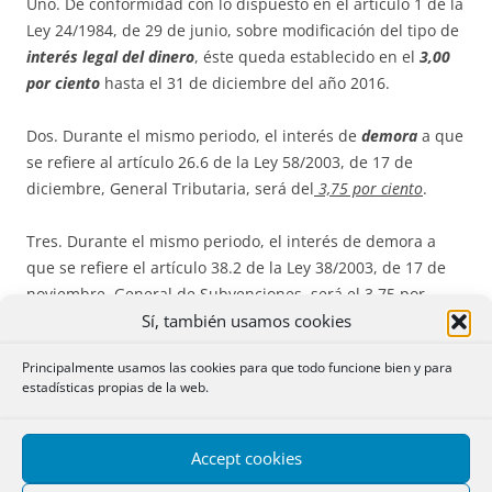
Uno. De conformidad con lo dispuesto en el artículo 1 de la
Ley 24/1984, de 29 de junio, sobre modificación del tipo de
interés legal del dinero
, éste queda establecido en el
3,00
por ciento
hasta el 31 de diciembre del año 2016.
Dos. Durante el mismo periodo, el interés de
demora
a que
se refiere al artículo 26.6 de la Ley 58/2003, de 17 de
diciembre, General Tributaria, será del
3,75 por ciento
.
Tres. Durante el mismo periodo, el interés de demora a
que se refiere el artículo 38.2 de la Ley 38/2003, de 17 de
noviembre, General de Subvenciones, será el 3,75 por
Sí, también usamos cookies
ciento.
Principalmente usamos las cookies para que todo funcione bien y para
(…)
estadísticas propias de la web.
Disposición adicional sexagésima.
Régimen fiscal aplicable
a las operaciones derivadas de la aplicación de lo
Accept cookies
dispuesto en la Disposición adicional nonagésima quinta y