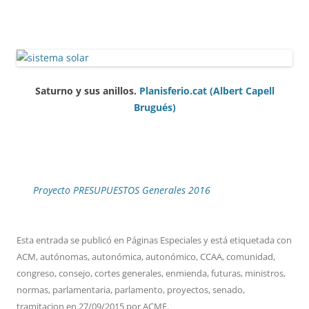
Saturno y sus anillos.
Planisferio.cat (Albert Capell
Brugués)
Proyecto PRESUPUESTOS Generales 2016
Esta entrada se publicó en
Páginas Especiales
y está etiquetada con
ACM
,
autónomas
,
autonómica
,
autonómico
,
CCAA
,
comunidad
,
congreso
,
consejo
,
cortes generales
,
enmienda
,
futuras
,
ministros
,
normas
,
parlamentaria
,
parlamento
,
proyectos
,
senado
,
tramitacion
en
27/09/2015
por
ACME
.