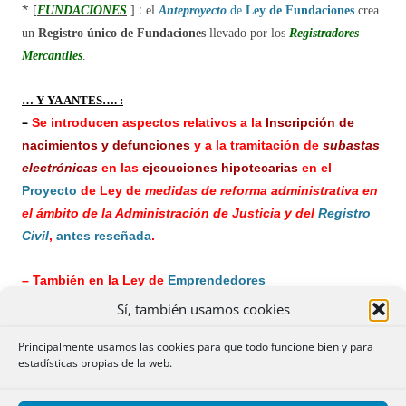
* [
:
FUNDACIONES
]
el
Anteproyecto
de
Ley de Fundaciones
crea
un
Registro único de Fundaciones
llevado por los
Registradores
Mercantiles
.
… Y YA ANTES…. :
–
Se introducen aspectos relativos a la
Inscripción de
nacimientos y defunciones
y a la tramitación de
subastas
electrónicas
en las
ejecuciones hipotecarias
en el
Proyecto
de Ley de
medidas de reforma administrativa en
el ámbito de la Administración de Justicia y del
Registro
Civil
,
antes reseñada
.
– También en la Ley de
Emprendedores
Igualmente se introducen reformas en lo relativo a la
–
Sí, también usamos cookies
Coordinación Registro-Catastro
, en el citado
Proyecto
de
Principalmente usamos las cookies para que todo funcione bien y para
modificación de la
LH y del T.R. Ley del Catastro
estadísticas propias de la web.
Inmobiliario