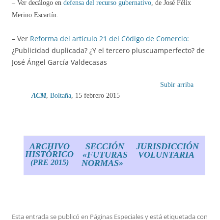
– Ver decálogo en
defensa del recurso gubernativo
, de José Félix
Merino Escartín.
– Ver
Reforma del artículo 21 del Código de Comercio:
¿Publicidad duplicada? ¿Y el tercero pluscuamperfecto? de
José Ángel García Valdecasas
Subir arriba
ACM
,
Boltaña
, 15 febrero 2015
ARCHIVO
SECCIÓN
JURISDICCIÓN
HISTÓRICO
«FUTURAS
VOLUNTARIA
(PRE 2015)
NORMAS»
Esta entrada se publicó en
Páginas Especiales
y está etiquetada con