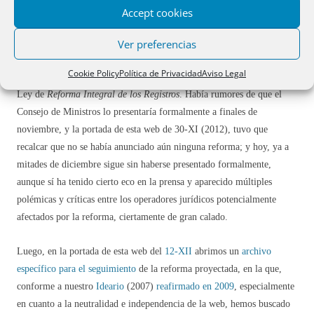
El
23 de marzo de 2013
, la
web de CC.OO
publica una
nueva
Accept cookies
VERSIÓN
del
borrador (marzo) de AnteProyecto
.
Ver preferencias
En
diciembre 2012
se había difundido de forma más o menos
Cookie Policy
Política de Privacidad
Aviso Legal
«oficiosa»
el
borrador (inicial) de Anteproyecto
[diciembre 2012] de
Ley de
Reforma Integral de los Registros
. Había rumores de que el
Consejo de Ministros lo presentaría formalmente a finales de
noviembre, y la portada de esta web de 30-XI (2012), tuvo que
recalcar que no se había anunciado aún ninguna reforma; y hoy, ya a
mitades de diciembre sigue sin haberse presentado formalmente,
aunque sí ha tenido cierto eco en la prensa y aparecido múltiples
polémicas y críticas entre los operadores jurídicos potencialmente
afectados por la reforma, ciertamente de gran calado.
Luego, en la portada de esta web del
12-XII
abrimos un
archivo
específico para el seguimiento
de la reforma proyectada, en la que,
conforme a nuestro
Ideario
(2007)
reafirmado en 2009
, especialmente
en cuanto a la neutralidad e independencia de la web, hemos buscado