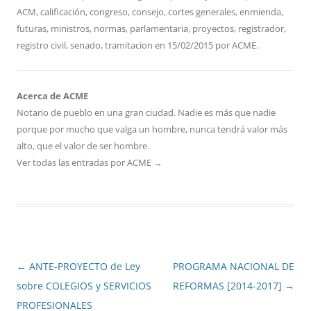
ACM
,
calificación
,
congreso
,
consejo
,
cortes generales
,
enmienda
,
futuras
,
ministros
,
normas
,
parlamentaria
,
proyectos
,
registrador
,
registro civil
,
senado
,
tramitacion
en
15/02/2015
por
ACME
.
Acerca de ACME
Notario de pueblo en una gran ciudad. Nadie es más que nadie
porque por mucho que valga un hombre, nunca tendrá valor más
alto, que el valor de ser hombre.
Ver todas las entradas por ACME
→
Navegación
←
ANTE-PROYECTO de Ley
PROGRAMA NACIONAL DE
de
sobre COLEGIOS y SERVICIOS
REFORMAS [2014-2017]
→
entradas
PROFESIONALES