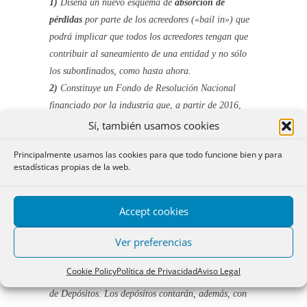
1)
Diseña un nuevo esquema de
absorción de
pérdidas
por parte de los acreedores (
«bail in»
) que
podrá implicar que todos los acreedores tengan que
contribuir al saneamiento de una entidad y no sólo
los subordinados, como hasta ahora.
2)
Constituye un Fondo de Resolución Nacional
financiado por la industria que, a partir de 2016,
deberá integrarse en el Fondo Único Europeo;
Sí, también usamos cookies
3)
Articula los mecanismos de colaboración entre las
Principalmente usamos las cookies para que todo funcione bien y para
autoridades españolas y el Mecanismo Único de
estadísticas propias de la web.
Resolución;
4)
El
procedimiento de actuación temprana
se
aplicará a una entidad cuando no pueda cumplir con
Accept cookies
la normativa de solvencia, pero esté en disposición de
Ver preferencias
hacerlo por sus propios medios.
5)
Los
depósitos
de menos de 100.000 euros
Cookie Policy
Política de Privacidad
Aviso Legal
mantienen la
garantía directa
del
Fondo de Garantía
de Depósitos
. Los depósitos contarán, además, con