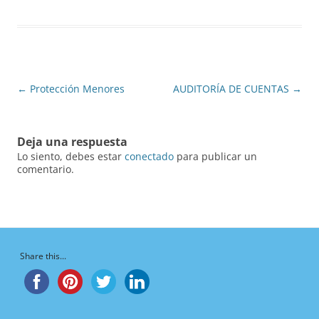
Navegación
←
Protección Menores
AUDITORÍA DE CUENTAS
→
de
entradas
Deja una respuesta
Lo siento, debes estar
conectado
para publicar un
comentario.
Share this...