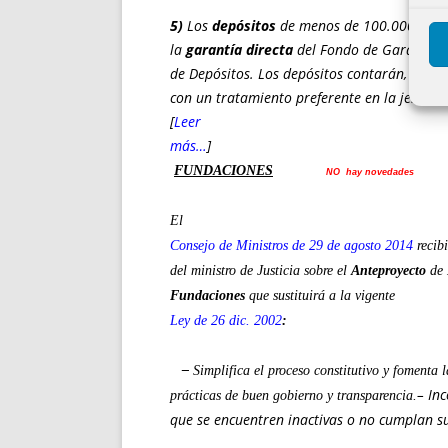
5)
Los
depósitos
de menos de 100.000 euro
la
garantía directa
del
Fondo de Garantía
de Depósitos
. Los depósitos contarán, adem
con un tratamiento
preferente en la jerarq
[
Leer
más…
]
FUNDACIONES
NO hay novedades
El
Consejo de Ministros de 29 de agosto 2014
recib
del ministro de Justicia sobre el
Anteproyecto
de
Fundaciones
que sustituirá a la vigente
Ley de 26 dic. 2002
:
–
Simplifica el proceso constitutivo y fomenta l
– Inc
prácticas de buen gobierno y transparencia.
que se encuentren inactivas o no cumplan su