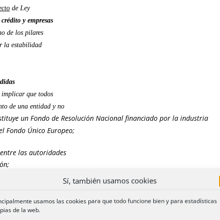
ecto
de Ley
 crédito y empresas
 de los pilares
r la estabilidad
rdidas
 implicar que todos
nto de una entidad y no
tituye un Fondo de Resolución Nacional financiado por la industria
 el Fondo Único Europeo;
entre las autoridades
ón;
Sí, también usamos cookies
a
se aplicará
la normativa de solvencia, pero
ncipalmente usamos las cookies para que todo funcione bien y para estadísticas
pias de la web.
ios medios.