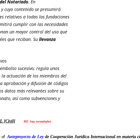
 del Notariado
. En
o y cuyo contenido se presumirá
es relativos a todas las fundaciones
rmitirá cumplir con las necesidades
onan un mayor control del uso que
cales que reciban. Su
llevanza
ivos
esembolso sucesivo; regula unos
 la actuación de los miembros del
la aprobación y difusión de códigos
os datos más relevantes sobre su
ronato, así como subvenciones y
[Civil]
NO hay novedades
 e
l
Anteproyecto
de Ley
de
Cooperación Jurídica Internacional en materia ci