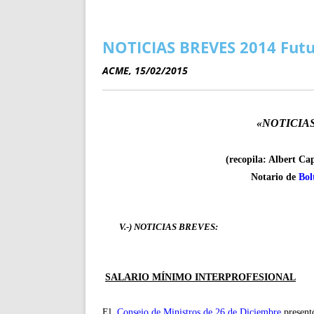
ENRIQUECIDAS
TITULARES 
NO DESESPERES
CAT
A MANO
SUCESIONES 
NOTICIAS BREVES 2014 Fut
FUTURAS NORMAS
GEORREFE
ACME, 15/02/2015
ALQUILE
TRI
LH Y C
«NOTICIA
¿SABIA
FRANCI
(recopila: Albert Ca
BÚSQUED
Notario de
Bol
V.-) NOTICIAS BREVES:
SALARIO MÍNIMO INTERPROFESIONAL
El
Consejo de Ministros de 26 de Diciembre
presentó