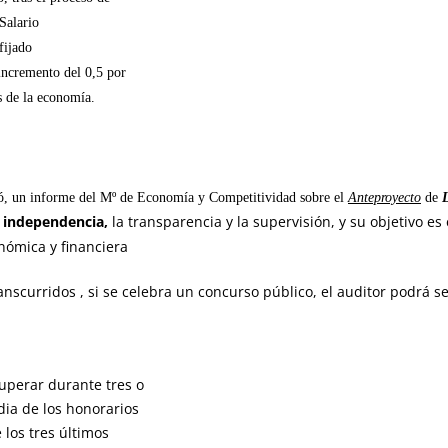
 Salario
fijado
incremento del 0,5 por
s de la economía.
ó, un informe del Mº de Economía y Competitividad sobre el
Anteproyecto
de
a independencia,
la transparencia y la supervisión, y su objetivo es
nómica y financiera
anscurridos , si se celebra un concurso público, el auditor podrá 
uperar durante tres o
dia de los honorarios
 los tres últimos