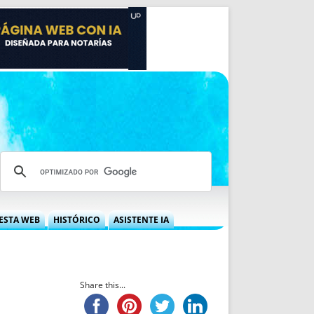
ESTA WEB
HISTÓRICO
ASISTENTE IA
A DGRN
QUÉ OFRECEMOS
 NIF
IDEARIO WEB
 LABORAL
QUIÉNES SOMOS
Share this...
ÁBILES
HISTORIA