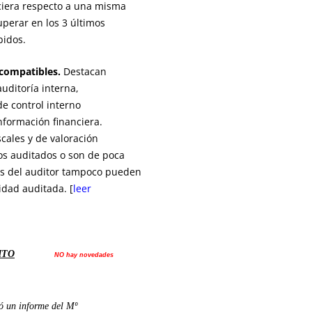
nciera respecto a una misma
perar en los 3 últimos
bidos.
ncompatibles.
Destacan
auditoría interna,
e control interno
nformación financiera.
scales y de valoración
dos auditados o son de poca
es del auditor tampoco pueden
idad auditada. [
leer
ITO
NO hay novedades
ó un informe del Mº