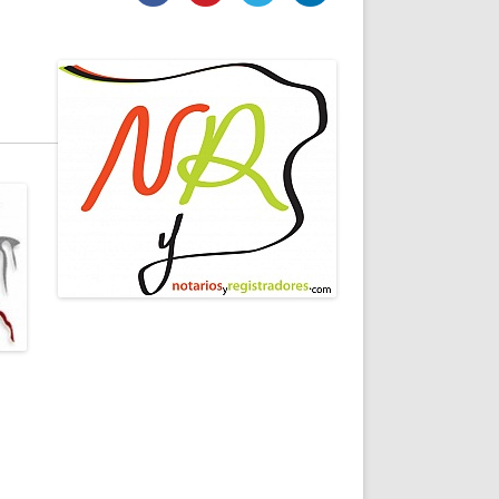
DE INICIO
PREMIO NYR
VORITOS
CONVENCIONES ANUALES
A IRPF
NUEVA ETAPA
AS
POLÍTICA DE PRIVACIDAD
IJUELAS
AVISO LEGAL
POTECA
REPORTAR INCIDENCIA
PERES
LOGOTIPO
CES
ENTREVISTAS
SONRISA
ENVÍA CORREO
CANALES DE VÍDEO