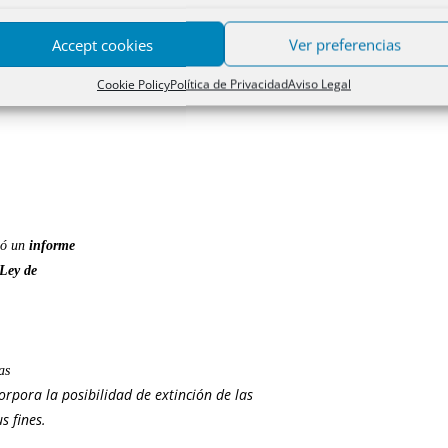
s mantienen
Accept cookies
Ver preferencias
ás,
Cookie Policy
Política de Privacidad
Aviso Legal
uía de acreedores
.
ió un
informe
Ley de
as
orpora la posibilidad de extinción de las
s fines.