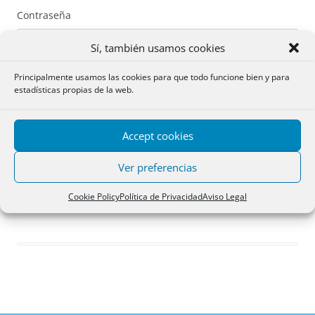
Contraseña
Sí, también usamos cookies
Principalmente usamos las cookies para que todo funcione bien y para
estadísticas propias de la web.
Recuérdame
Accept cookies
Acceder
Ver preferencias
Registro
Cookie Policy
Política de Privacidad
Aviso Legal
¿Has olvidado tu contraseña?