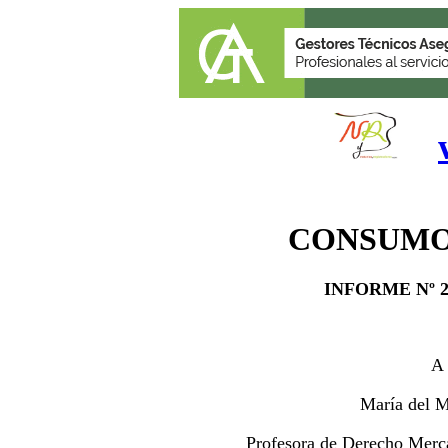
CONSUMO
INFORME Nº
A 
M
aría
del M
Profesora de Derecho Merca