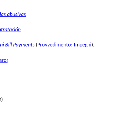
ulas abusivas
ntratación
i Bill Payments
(
Provvedimento
;
Impegni
).
)
ero
n)