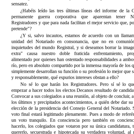
sensatez.
¿Habéis leído las tres últimas líneas del informe de la 
permanente guerra corporativa que aparentan tener N
Registradores y que para nada facilitan el mejor servicio que, po
pretende"?
¿Y si, salvo incautos, estamos de acuerdo con un llamam
unidad del Notariado en consonancia, que no en comunión
inquietudes del mundo Registral, y si deseamos borrar la imag
extra" causa nuestro doble fraticida enfrentamiento, pr
alimentado por quienes han ostentado responsabilidades a ambos
río, pero en absoluto compartido por la inmensa mayoría de los q
simplemente desarrollan su función o su profesión lo mejor que s
y responsablemente, qué espurios intereses obstan a ello?
No sé lo que harán los Registradores. Pero sí sé lo qu
empezar a hacer todos los electos Decanos resultado de candida
Convocar a sus colegiados a una reunión, al objeto de concluir, a 
los últimos y precipitados acontecimientos, a quién debe dar su
elección de la presidencia del Consejo General del Notariado. 
voto final estará legitimado plenamente. Pues a modo de referé
un voto tranquilo. En consciencia pero también en concien
hacerlo, los colegiados que votaron por su única candidatura, 
quererlo, secuestrada e hipotecada su verdadera voluntad, al 