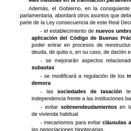
Más medidas en la tramitación parlament
Además, el Gobierno, en la consiguiente 
parlamentaria, abordará otros asuntos que deb
parte de la Ley consecuencia de este Real Decr
-
el establecimiento de
nuevos umbral
aplicación del Código de Buenas Prác
poder entrar en procesos de reestructur
deuda, de quita o, en su caso, de dación 
-
se mejorarán aspectos relaciona
subastas
- se modificará a regulación de los
i
demora
-
las
sociedades de tasación
t
independencia
frente a las instituciones b
- evitar
sobreendeudamientos
en l
de vivienda habitual
-
mecanismos para evitar
cláusulas 
las negociaciones hipotecarias.