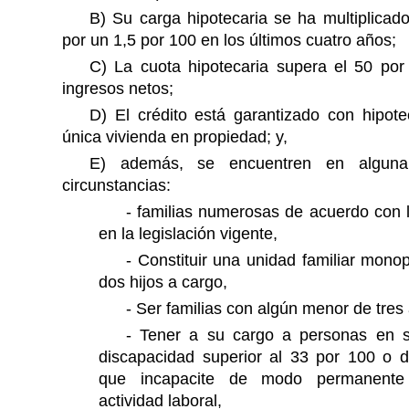
B) Su carga hipotecaria s
e ha multiplicad
por un 1,5 por 100 en los últimos cuatro años;
C) La cuota
hipotecaria super
a
el 50 por
ingresos netos;
D) El
crédito
está
garantizado con hipote
única vivienda en propiedad; y,
E)
además, se encuentren en algun
circunstancias:
-
familias numerosas de acuerdo con l
en la legislación vigente,
-
Constituir una unidad familiar mono
dos hijos a cargo,
-
Ser familias con algún menor de tres
-
Tener a su cargo a personas en s
discapacidad superior al 33 por 100 o 
que incapacite de modo permanent
actividad laboral,