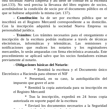
otra sociedad Nueva Empresa y así debe de constar en la escritura
(art.133). No será precisa la llevanza del libro registro de socios,
acreditándose la condición de socio por el documento público en el
que se hubiese adquirido la misma (art. 137).
-
Constitución
: ha de ser por escritura pública que se
inscribirá en el Registro Mercantil correspondiente a su domicilio.
Con la inscripción adquirirá la sociedad Nueva Empresa su
personalidad jurídica.
-
Trámites
: Los trámites necesarios para el otorgamiento e
inscripción de la escritura podrán realizarse a través de técnicas
electrónicas, informáticas y telemáticas. Las remisiones y
notificaciones que realicen los notarios y los registradores
mercantiles, lo serán amparadas con firma electrónica avanzada. Este
procedimiento se aplicará salvo que los socios fundadores eximan
previamente al notario.
-
Obligaciones básicas del Notario
:
* Remitirá la escritura y el Documento único
Electrónico a Hacienda para obtener el NIF
* Presentará, en su caso, la autoliquidación del
impuesto que grave el acto
* Remitirá la copia autorizada para su inscripción en
el Registro Mercantil
* Tras la inscripción, expedirá en 24 horas copia
autorizada en soporte papel de la escritura
* Enviará los documentos necesarios a la Seguridad