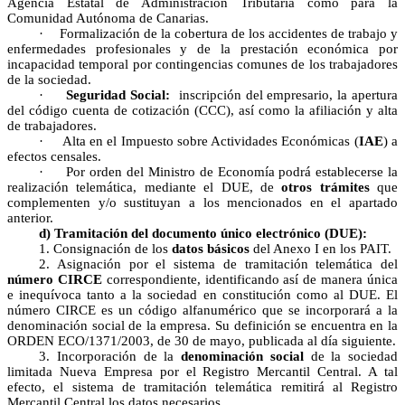
Agencia Estatal de Administración Tributaria como para la
Comunidad Autónoma de Canarias.
·
Formalización de la cobertura de los accidentes de trabajo y
enfermedades profesionales y de la prestación económica por
incapacidad temporal por contingencias comunes de los trabajadores
de la sociedad.
·
Seguridad Social:
inscripción del empresario, la apertura
del código cuenta de cotización (CCC), así como la afiliación y alta
de trabajadores.
·
Alta en el Impuesto sobre Actividades Económicas (
IAE
) a
efectos censales.
·
Por orden del Ministro de Economía podrá establecerse la
realización telemática, mediante el DUE, de
otros trámites
que
complementen y/o sustituyan a los mencionados en el apartado
anterior.
d) Tramitación del documento único electrónico (DUE):
1. Consignación de los
datos básicos
del Anexo I en los PAIT.
2. Asignación por el sistema de tramitación telemática del
número CIRCE
correspondiente, identificando así de manera única
e inequívoca tanto a la sociedad en constitución como al DUE. El
número CIRCE es un código alfanumérico que se incorporará a la
denominación social de la empresa. Su definición se encuentra en la
ORDEN ECO/1371/2003, de 30 de mayo, publicada al día siguiente.
3. Incorporación de la
denominación social
de la sociedad
limitada Nueva Empresa por el Registro Mercantil Central. A tal
efecto, el sistema de tramitación telemática remitirá al Registro
Mercantil Central los datos necesarios.