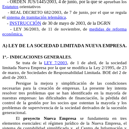
ORDEN JUS/1445/2003, 4 de junio, por la que se
-
aprueban los
Estatutos
orientativos
-
REAL DECRETO 682/2003, de 7 de junio, por el que se regula
el
sistema de tramitación telemática
.
-
INSTRUCCIÓN
de 30 de mayo de 2003, de la DGRN
-
LEY 36/2003, de 11 de noviembre, de
medidas de reforma
económica.
A) LEY DE LA SOCIEDAD LIMITADA NUEVA EMPRESA.
1º.- INDICACIONES GENERALES.
Se trata de la
LEY 7/2003
, de 1 de abril, de la sociedad
limitada Nueva Empresa por la que se modifica la Ley 2/1995, de 23
de marzo, de Sociedades de Responsabilidad Limitada. BOE del 2 de
abril de 2003.
Persigue la mejora y simplificación de las condiciones
necesarias para la creación de empresas. La presente ley intenta
resolver tres problemas que se han identificado en la mayoría de
nuestras empresas: las dificultades de financiación, la pérdida del
control de la gestión por los socios que ostentan la mayoría y los
problemas de supervivencia de la sociedad derivados de la sucesión
generacional.
El
proyecto Nueva Empresa
se fundamenta en tres
elementos esenciales: el régimen jurídico de la Nueva Empresa, el
sistema de contabilidad simplificada y el Centro de Información y