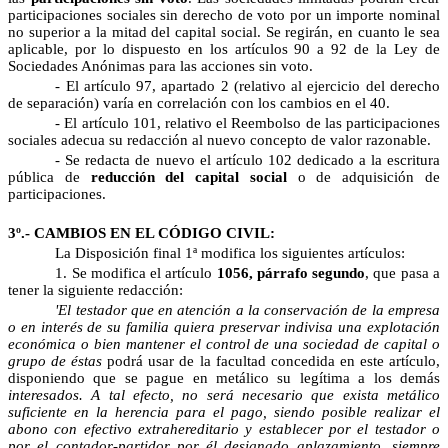
participaciones sociales sin derecho de voto por un importe nominal
no superior a la mitad del capital social. Se regirán, en cuanto le sea
aplicable, por lo dispuesto en los artículos 90 a 92 de la Ley de
Sociedades Anónimas para las acciones sin voto.
- El artículo 97, apartado 2 (relativo al ejercicio del derecho
de separación) varía en correlación con los cambios en el 40.
- El artículo 101, relativo el Reembolso de las participaciones
sociales adecua su redacción al nuevo concepto de valor razonable.
- Se redacta de nuevo el artículo 102 dedicado a la escritura
pública de
reducción del capital social
o de adquisición de
participaciones.
3º.- CAMBIOS EN EL CÓDIGO CIVIL:
La Disposición final 1ª modifica los siguientes artículos:
1. Se modifica el artículo
1056, párrafo segundo
, que pasa a
tener la siguiente redacción:
'El testador que en atención a la conservación de la empresa
o en interés de su familia quiera preservar indivisa una explotación
económica o bien mantener el control de una sociedad de capital o
grupo de éstas
podrá usar de la facultad concedida en este artículo,
disponiendo que se pague en metálico su legítima a los demás
interesados. A tal efecto, no será necesario que exista metálico
suficiente en la herencia para el pago, siendo posible realizar el
abono con efectivo extrahereditario y establecer por el testador o
por el contador-partidor por él designado aplazamiento, siempre