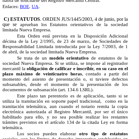
habrá de solicitarse del Registro Mercantil Central.
Enlaces:
BOE
.
UA
.
C) ESTATUTOS
. ORDEN JUS/1445/2003, 4 de junio, por la
que se
aprueban los Estatutos orientativos de la sociedad
limitada Nueva Empresa.
Esta Orden está prevista en la Disposición Adicional
décima de la Ley 2/1995, de 23 de marzo, de Sociedades de
Responsabilidad Limitada introducida por la Ley 7/2003, de 1
de abril, de la sociedad limitada Nueva Empresa.
Se trata de un
modelo orientativo
de estatutos de la
sociedad Nueva Empresa. Si se utiliza, se impone al registrador
mercantil la
obligación de calificar e inscribir, en su caso en el
plazo máximo de veinticuatro horas
, contado a partir del
momento del asiento de presentación o, si tuviere defectos
subsanables, desde el momento de la presentación de los
documentos de subsanación (art. 134.6 LSRL).
Este plazo tan perentorio es de aplicación, tanto si se
utiliza la tramitación en soporte papel tradicional, como en la
tramitación telemática, aun cuando el notario remita la copia
electrónica autorizada al Registro Mercantil, por ser el único
habilitado para ello, y no sea posible realizar los restantes
trámites previstos en el artículo 134 de la citada Ley en forma
telemática.
Los socios pueden elaborar
otro tipo de estatutos