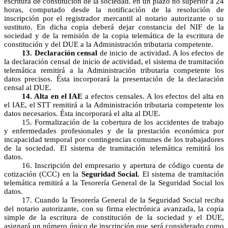
escritura de constitución de la sociedad. en un plazo no superior a 24
horas, computado desde la notificación de la resolución de
inscripción por el registrador mercantil al notario autorizante o su
sustituto. En dicha copia deberá dejar constancia del NIF de la
sociedad y de la remisión de la copia telemática de la escritura de
constitución y del DUE a la Administración tributaria competente.
13. Declaración censal
de inicio de actividad. A los efectos de
la declaración censal de inicio de actividad, el sistema de tramitación
telemática remitirá a la Administración tributaria competente los
datos precisos. Ésta incorporará la presentación de la declaración
censal al DUE.
14. Alta en el IAE
a efectos censales. A los efectos del alta en
el IAE, el STT remitirá a la Administración tributaria competente los
datos necesarios. Ésta incorporará el alta al DUE.
15. Formalización de la cobertura de los accidentes de trabajo
y enfermedades profesionales y de la prestación económica por
incapacidad temporal por contingencias comunes de los trabajadores
de la sociedad. El sistema de tramitación telemática remitirá los
datos.
16. Inscripción del empresario y apertura de código cuenta de
cotización (CCC) en la
Seguridad Social.
El sistema de tramitación
telemática remitirá a la Tesorería General de la Seguridad Social los
datos.
17. Cuando la Tesorería General de la Seguridad Social reciba
del notario autorizante, con su firma electrónica avanzada, la copia
simple de la escritura de constitución de la sociedad y el DUE,
asignará un número único de inscripción que será considerado como