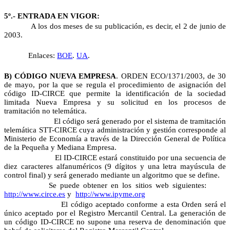
5º.- ENTRADA EN VIGOR:
A los dos meses de su publicación, es decir, el 2 de junio de
2003.
Enlaces:
BOE
.
UA
.
B) CÓDIGO NUEVA EMPRESA
. ORDEN E
CO/1371/2003, de 30
de mayo, por la que se regula el procedimiento de asignación del
código ID-CIRCE que permite la identificación de la sociedad
limitada Nueva Empresa y su solicitud en los procesos de
tramitación no telemática.
El código será generado por el sistema de tramitación
telemática STT-CIRCE cuya administración y gestión corresponde al
Ministerio de Economía a través de la Dirección General de Política
de la Pequeña y Mediana Empresa.
El ID-CIRCE estará constituido por una secuencia de
diez caracteres alfanuméricos (9 dígitos y una letra mayúscula de
control final) y será generado mediante un algoritmo que se define.
Se puede obtener en los sitios web siguientes:
http://www.circe.es
y
http://www.ipyme.org
El código aceptado conforme a esta Orden será el
único aceptado por el Registro Mercantil Central. La generación de
un código ID-CIRCE no supone una reserva de denominación que