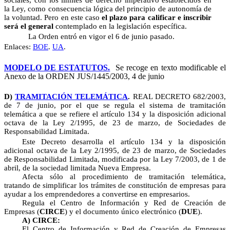
sociales, con los límites de derecho imperativo establecidos en
la Ley, como consecuencia lógica del principio de autonomía de
la voluntad. Pero en este caso
el plazo para calificar e inscribir
será el general
contemplado en la legislación específica.
La Orden entró en vigor el 6 de junio pasado.
Enlaces:
BOE
.
UA
.
MODELO DE ESTATUTOS.
Se recoge en texto modificable el
Anexo de la ORDEN JUS/1445/2003, 4 de junio
D
)
TRAMITACIÓN TELEMÁTICA
.
REAL DECRE
TO 682/2003,
de 7 de junio, por el que se regula el sistema de tramitación
telemática a que se refiere el artículo 134 y la disposición adicional
octava de la Ley 2/1995, de 23 de marzo, de Sociedades de
Responsabilidad Limitada.
Este Decreto
desarrolla el artículo 134 y la disposición
adicional octava de la Ley 2/1995, de 23 de marzo, de Sociedades
de Responsabilidad Limitada, modificada por la Ley 7/2003, de 1 de
abril, de la sociedad limitada Nueva Empresa.
Afecta sólo al procedimiento de tramitación telemática,
tratando de simplificar los trámites de constitución de empresas para
ayudar a los emprendedores a convertirse en empresarios.
Regula el Centro de Información y Red de Creación de
Empresas (
CIRCE
) y el documento único electrónico (
DUE
).
A) CIRCE:
El Centro de Información y Red de Creación de Empresas