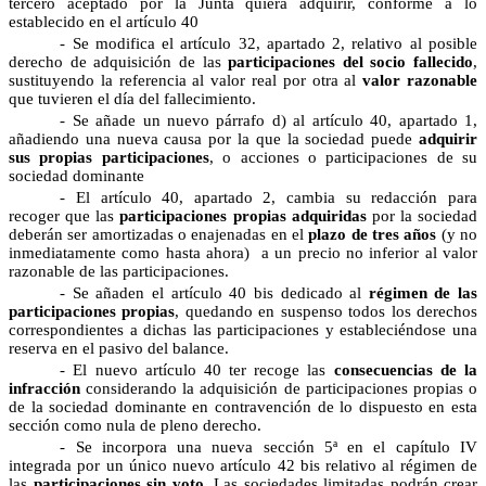
tercero aceptado por la Junta quiera adquirir, conforme a lo
establecido en el artículo 40
- Se modifica el artículo 32, apartado 2, relativo al posible
derecho de adquisición de las
participaciones del socio fallecido
,
sustituyendo la referencia al valor real por otra al 
valor razonable
que tuvieren el día del fallecimiento.
- Se añade un nuevo párrafo d) al artículo 40, apartado 1,
añadiendo una nueva causa por la que la sociedad puede
adquirir
sus propias participaciones
, o acciones o participaciones de su
sociedad dominante
- El artículo 40, apartado 2, cambia su redacción para
recoger que las
participaciones propias adquiridas
por la sociedad
deberán ser amortizadas o enajenadas en el
plazo de tres años
(y no
inmediatamente como hasta ahora) a un precio no inferior al valor
razonable de las participaciones.
- Se añaden el artículo 40 bis dedicado al
régimen de las
participaciones propias
, quedando en suspenso todos los derechos
correspondientes a dichas las participaciones y estableciéndose una
reserva en el pasivo del balance.
- El nuevo artículo 40 ter recoge las
consecuencias de la
infracción
considerando la adquisición de participaciones propias o
de la sociedad dominante en contravención de lo dispuesto en esta
sección como nula de pleno derecho.
- Se incorpora una nueva sección 5ª en el capítulo IV
integrada por un único nuevo artículo 42 bis relativo al régimen de
las
participaciones sin voto
. Las sociedades limitadas podrán crear