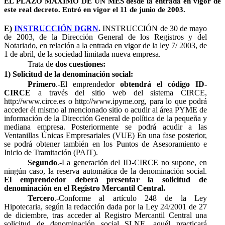
EL PLAZO MÁXIMO DE UN MES desde la entrada en vigor de
este real decreto. Entró en vigor el 11 de junio de 2003.
E)
INSTRUCCIÓN DGRN
.
INSTRUCCIÓN de 30 de mayo
de 2003, de la Dirección General de los Registros y del
Notariado, en relación a la entrada en vigor de la ley 7/ 2003, de
1 de abril, de la sociedad limitada nueva empresa.
Trata de
dos cuestiones:
1) Solicitud de la denominación social:
Primero
.-El emprendedor
obtendrá el código ID-
CIRCE
a través del sitio web del sistema CIRCE,
http://www.circe.es o http://www.ipyme.org, para lo que podrá
acceder él mismo al mencionado sitio o acudir al área PYME de
información de la Dirección General de política de la pequeña y
mediana empresa. Posteriormente se podrá acudir a las
Ventanillas Únicas Empresariales (VUE) En una fase posterior,
se podrá obtener también en los Puntos de Asesoramiento e
Inicio de Tramitación (PAIT).
Segundo
.-La generación del ID-CIRCE no supone, en
ningún caso, la reserva automática de la denominación social.
El emprendedor deberá presentar la solicitud de
denominación en el Registro Mercantil Central.
Tercero
.-Conforme al artículo 248 de la Ley
Hipotecaria, según la redacción dada por la Ley 24/2001 de 27
de diciembre, tras acceder al Registro Mercantil Central una
solicitud de denominación social SLNE, aquél practicará