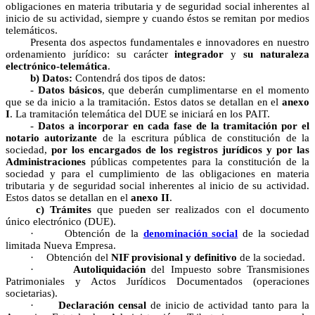
obligaciones en materia tributaria y de seguridad social inherentes al
inicio de su actividad, siempre y cuando éstos se remitan por medios
telemáticos.
Presenta dos aspectos fundamentales e innovadores en nuestro
ordenamiento jurídico: su carácter
integrador
y
su naturaleza
electrónico-telemática
.
b) Datos:
Contendrá dos tipos de datos:
-
Datos básicos
, que deberán cumplimentarse en el momento
que se da inicio a la tramitación. Estos datos se detallan en el
anexo
I
. La tramitación telemática del DUE se iniciará en los PAIT.
-
Datos a incorporar en cada fase de la tramitación por el
notario autorizante
de la escritura pública de constitución de la
sociedad,
por los encargados de los registros jurídicos y por las
Administraciones
públicas competentes para la constitución de la
sociedad y para el cumplimiento de las obligaciones en materia
tributaria y de seguridad social inherentes al inicio de su actividad.
Estos datos se detallan en el
anexo II
.
c) Trámites
que pueden ser realizados con el documento
único electrónico (DUE).
·
Obtención de la
denominación social
de la sociedad
limitada Nueva Empresa.
·
Obtención del
NIF provisional y definitivo
de la sociedad.
·
Autoliquidación
del Impuesto sobre Transmisiones
Patrimoniales y Actos Jurídicos Documentados (operaciones
societarias).
·
Declaración censal
de inicio de actividad tanto para la