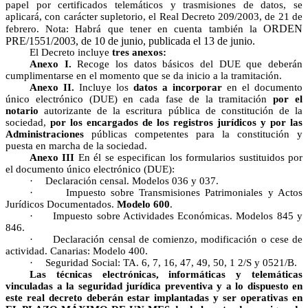
papel por certificados telemáticos y trasmisiones de datos, se
aplicará, con carácter supletorio, el Real Decreto 209/2003, de 21 de
ORDEN
febrero. Nota: Habrá que tener en cuenta también la
PRE/1551/2003, de 10 de junio, publicada el 13 de junio.
El Decreto incluye
tres anexos:
Anexo I.
Recoge los datos básicos del DUE que deberán
cumplimentarse en el momento que se da inicio a la tramitación.
Anexo II.
Incluye los
datos a incorporar
en el documento
único electrónico (DUE) en cada fase de la tramitación
por el
notario
autorizante de la escritura pública de constitución de la
sociedad,
por los encargados de los registros jurídicos y por las
Administraciones
públicas competentes para la constitución y
puesta en marcha de la sociedad.
Anexo III
En él se especifican los formularios sustituidos por
el documento único electrónico (DUE):
·
Declaración censal. Modelos 036 y 037.
·
Impuesto sobre Transmisiones Patrimoniales y Actos
Jurídicos Documentados.
Modelo 600
.
·
Impuesto sobre Actividades Económicas. Modelos 845 y
846.
·
Declaración censal de comienzo, modificación o cese de
actividad. Canarias: Modelo 400.
·
Seguridad Social: TA. 6, 7, 16, 47, 49, 50, 1 2/S y 0521/B.
Las técnicas electrónicas, informáticas y telemáticas
vinculadas a la seguridad jurídica preventiva y a lo dispuesto en
este real decreto deberán estar implantadas y ser operativas en