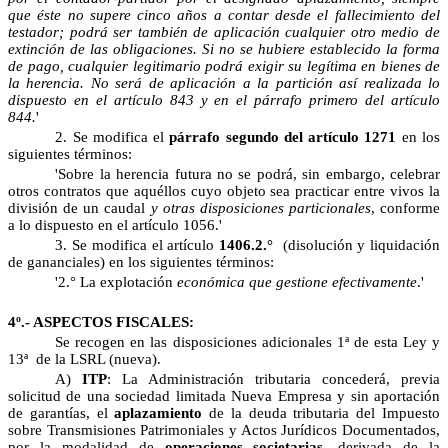
que éste no supere cinco años a contar desde el fallecimiento del
testador; podrá ser también de aplicación cualquier otro medio de
extinción de las obligaciones. Si no se hubiere establecido la forma
de pago, cualquier legitimario podrá exigir su legítima en bienes de
la herencia. No será de aplicación a la partición así realizada lo
dispuesto en el artículo 843 y en el párrafo primero del artículo
844.
'
2. Se modifica el
párrafo segundo del artículo 1271
en los
siguientes términos:
'Sobre la herencia futura no se podrá, sin embargo, celebrar
otros contratos que aquéllos cuyo objeto sea practicar entre vivos la
división de un caudal
y otras disposiciones particionales
, conforme
a lo dispuesto en el artículo 1056.'
3. Se modifica el artículo
1406.2.°
(disolución y liquidación
de gananciales) en los siguientes términos:
'2.° La explotación
económica que gestione efectivamente
.'
4º.- ASPECTOS FISCALES:
Se recogen en las disposiciones adicionales 1ª de esta Ley y
13ª de la LSRL (nueva).
A)
ITP
: La Administración tributaria concederá, previa
solicitud de una sociedad limitada Nueva Empresa y sin aportación
de garantías, el
aplazamiento
de la deuda tributaria del Impuesto
sobre Transmisiones Patrimoniales y Actos Jurídicos Documentados,
por la modalidad de
operaciones societarias
, derivada de la