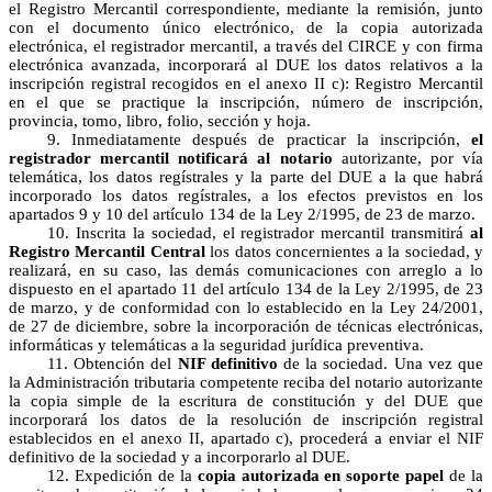
el Registro Mercantil correspondiente, mediante la remisión, junto
con el documento único electrónico, de la copia autorizada
electrónica, el registrador mercantil, a través del CIRCE y con firma
electrónica avanzada, incorporará al DUE los datos relativos a la
inscripción registral recogidos en el anexo II c): Registro Mercantil
en el que se practique la inscripción, número de inscripción,
provincia, tomo, libro, folio, sección y hoja.
9. Inmediatamente después de practicar la inscripción,
el
registrador mercantil notificará al notario
autorizante, por vía
telemática, los datos regístrales y la parte del DUE a la que habrá
incorporado los datos regístrales, a los efectos previstos en los
apartados 9 y 10 del artículo 134 de la Ley 2/1995, de 23 de marzo.
10. Inscrita la sociedad, el registrador mercantil transmitirá
al
Registro Mercantil Central
los datos concernientes a la sociedad, y
realizará, en su caso, las demás comunicaciones con arreglo a lo
dispuesto en el apartado 11 del artículo 134 de la Ley 2/1995, de 23
de marzo, y de conformidad con lo establecido en la Ley 24/2001,
de 27 de diciembre, sobre la incorporación de técnicas electrónicas,
informáticas y telemáticas a la seguridad jurídica preventiva.
11. Obtención del
NIF definitivo
de la sociedad. Una vez que
la Administración tributaria competente reciba del notario autorizante
la copia simple de la escritura de constitución y del DUE que
incorporará los datos de la resolución de inscripción registral
establecidos en el anexo II, apartado c), procederá a enviar el NIF
definitivo de la sociedad y a incorporarlo al DUE.
12. Expedición de la
copia autorizada en soporte papel
de la