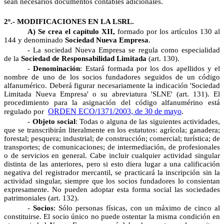
sean necesarios documentos contables adicionales.
2º.- MODIFICACIONES EN LA LSRL.
A) Se crea el capítulo XII,
formado por los artículos 130 al
144 y denominado
Sociedad Nueva Empresa
.
- La sociedad Nueva Empresa se regula como especialidad
de la
Sociedad de Responsabilidad Limitada
(art. 130).
-
Denominación
: Estará formada por los dos apellidos y el
nombre de uno de los socios fundadores seguidos de un código
alfanumérico. Deberá figurar necesariamente la indicación 'Sociedad
Limitada Nueva Empresa' o su abreviatura 'SLNE' (art. 131). El
procedimiento para la asignación del código alfanumérino está
ORDEN ECO/1371/2003, de 30 de mayo
.
regulado por
-
Objeto social
: Todas o alguna de las siguientes actividades,
que se transcribirán literalmente en los estatutos: agrícola; ganadera;
forestal; pesquera; industrial; de construcción; comercial; turística; de
transportes; de comunicaciones; de intermediación, de profesionales
o de servicios en general. Cabe incluir cualquier actividad singular
distinta de las anteriores, pero si esto diera lugar a una calificación
negativa del registrador mercantil, se practicará la inscripción sin la
actividad singular, siempre que los socios fundadores lo consientan
expresamente. No pueden adoptar esta forma social las sociedades
patrimoniales (art. 132).
-
Socios
: Sólo personas físicas, con un máximo de cinco al
constituirse. El socio único no puede ostentar la misma condición en