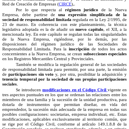
Red de Creación de Empresas (
CIRCE
),.
Por lo que respecta al
régimen jurídico
de la Nueva
Empresa, debe partirse de
una expresión simplificada de la
sociedad de responsabilidad limitada
regulada en la Ley 2/1995, de
23 de marzo. En coherencia con este planteamiento, la técnica
legislativa adoptada es la de añadir un
nuevo capítulo
, el XII, a la
mencionada ley. En este capítulo se regulan todas las singularidades
de la Nueva Empresa, rigiéndose, por lo demás, por las
disposiciones del régimen jurídico de las Sociedades de
Responsabilidad Limitada. Para la
inscripción
de todos los actos
concernientes a la Nueva Empresa, se crean
subsecciones especiales
en los Registros Mercantiles Central y Provinciales.
También se modifica la regulación general de las sociedades
de responsabilidad limitada para permitir, por una parte, la emisión
de
participaciones sin voto
y, por otra, posibilitar la adquisición y
tenencia temporal por la sociedad de sus propias participaciones
sociales
.
Se introducen
modificaciones en el Código Civil
vigente en
tres aspectos puntuales en los que se ordenan las relaciones entre los
miembros de una familia y la sucesión de la unidad productiva, para
dotarla de instrumentos que permitan diseñar, en vida del
emprendedor, la sucesión más adecuada de la empresa en todas sus
posibles configuraciones: societarias, empresa individual, etc. Estas
modificaciones, aplicables exclusivamente al territorio común, que
se rige por el Código Civil, conforme al artículo 149.1.8.8 de la