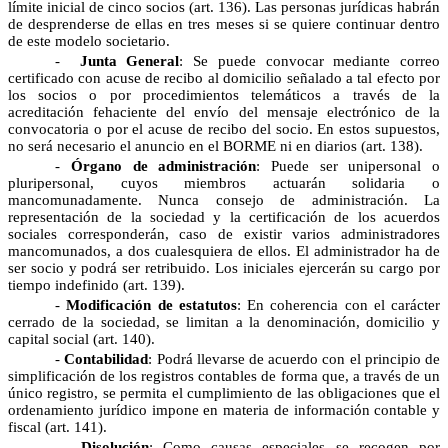
límite inicial de cinco socios (art. 136). Las personas jurídicas habrán
de desprenderse de ellas en tres meses si se quiere continuar dentro
de este modelo societario.
-
Junta General
: Se puede convocar mediante correo
certificado con acuse de recibo al domicilio señalado a tal efecto por
los socios o por procedimientos telemáticos a través de la
acreditación fehaciente del envío del mensaje electrónico de la
convocatoria o por el acuse de recibo del socio. En estos supuestos,
no será necesario el anuncio en el BORME ni en diarios (art. 138).
-
Órgano de administración
: Puede ser unipersonal o
pluripersonal, cuyos miembros actuarán solidaria o
mancomunadamente. Nunca consejo de administración. La
representación de la sociedad y la certificación de los acuerdos
sociales corresponderán, caso de existir varios administradores
mancomunados, a dos cualesquiera de ellos. El administrador ha de
ser socio y podrá ser retribuido. Los iniciales ejercerán su cargo por
tiempo indefinido (art. 139).
-
Modificación de estatutos
: En coherencia con el carácter
cerrado de la sociedad, se limitan a la denominación, domicilio y
capital social (art. 140).
-
Contabilidad
: Podrá llevarse de acuerdo con el principio de
simplificación de los registros contables de forma que, a través de un
único registro, se permita el cumplimiento de las obligaciones que el
ordenamiento jurídico impone en materia de información contable y
fiscal (art. 141).
- Disolución
: Como causas especiales se recogen por