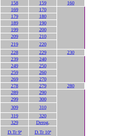
158
159
160
169
170
179
180
189
190
199
200
209
210
219
220
228
229
230
239
240
249
250
259
260
269
270
278
279
280
289
290
299
300
309
310
319
320
329
Derog
.
D.Tr 9ª
D.Tr 10ª