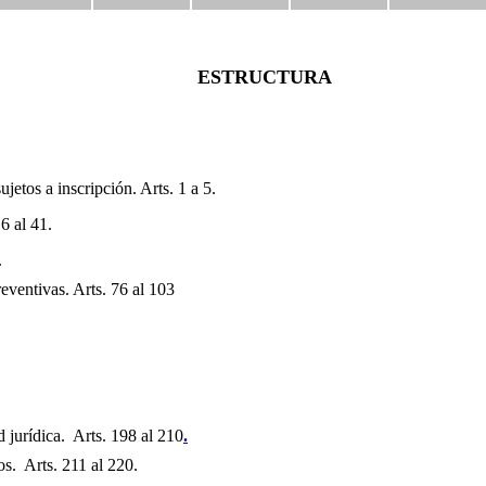
ESTRUCTURA
sujetos a inscripción.
Arts. 1 a 5.
6 al 41.
.
reventivas.
Arts.
7
6 al
103
d jurídica. Arts. 198 al 210
.
tos. Arts. 211 al 220.