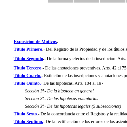
Exposicion de Motivos
.
Título Primero
.- Del Registro de la Propiedad y de los títulos 
Título Segundo
.
- De la forma y efectos de la inscripción.
Arts. 
Título Tercero.
- De las anotaciones preventivas.
Arts.
42
al
75
Título Cuarto.
- Extinción de las inscripciones y anotaciones p
Título Quinto.
- De las hipotecas
. Arts. 104 al 197.
Sección 1ª.- De la
hipoteca en general
Seccion 2ª.- De las hipotecas voluntarias
Sección
3
ª.-
De las hipotecas legales (5 subsecciones)
Título Sexto
.
- De la concordancia entre el Registro y la realida
Título Séptimo.
- De la rectificación de los errores de los asien