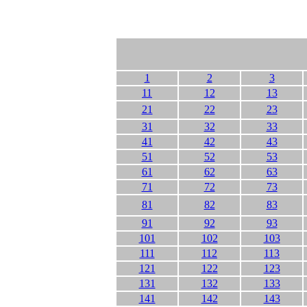
1
2
3
11
12
13
21
22
23
31
32
33
41
42
43
51
52
53
61
62
63
71
72
73
81
82
83
91
92
93
101
102
103
111
112
113
121
122
123
131
132
133
141
142
143