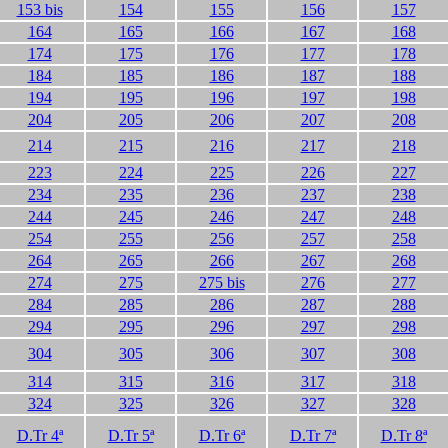
153 bis
154
155
156
157
164
165
166
167
168
174
175
176
177
178
184
185
186
187
188
194
195
196
197
198
204
205
206
207
208
214
215
216
217
218
223
224
225
226
227
234
235
236
237
238
244
245
246
247
248
254
255
256
257
2
5
8
264
265
266
267
268
274
275
27
5
bis
276
277
284
285
286
287
288
294
295
296
297
298
304
305
306
307
308
314
315
316
317
318
324
325
326
327
328
D.Tr 4ª
D.Tr 5ª
D.Tr 6ª
D.Tr 7ª
D.Tr 8ª