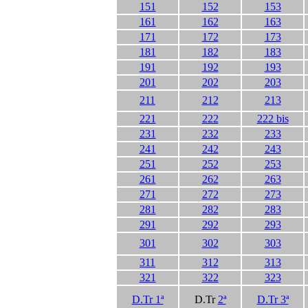
151
152
153
161
162
163
171
172
173
181
182
183
191
192
193
2
0
1
202
203
211
212
213
221
222
222 bis
231
232
233
241
242
243
251
252
253
261
262
263
271
272
273
281
282
283
291
292
293
301
302
303
311
312
313
321
322
323
D.Tr 1ª
D.Tr
2ª
D.Tr 3ª